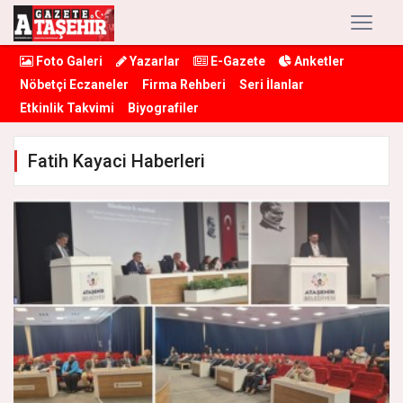
Foto Galeri
Yazarlar
E-Gazete
Anketler
Nöbetçi Eczaneler
Firma Rehberi
Seri İlanlar
Etkinlik Takvimi
Biyografiler
Fatih Kayaci Haberleri