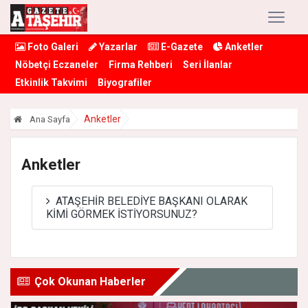
Foto Galeri
Yazarlar
E-Gazete
Anketler
Nöbetçi Eczaneler
Firma Rehberi
Seri İlanlar
Etkinlik Takvimi
Biyografiler
Anketler
Ana Sayfa
Anketler
ATAŞEHİR BELEDİYE BAŞKANI OLARAK
KİMİ GÖRMEK İSTİYORSUNUZ?
Çok Okunan Haberler