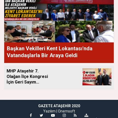
Başkan Vekilleri Kent Lokantası'nda
Vatandaşlarla Bir Araya Geldi
MHP Ataşehir 7.
Olağan İlçe Kongresi
İçin Geri Sayım
Başladı
GAZETE ATAŞEHIR 2020
Yazılım |
Onemsoft