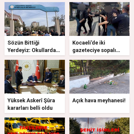
Sözün Bittiği
Kocaeli’de iki
Yerdeyiz: Okullarda
gazeteciye sopalı
Şiddet Yüreğimizi
saldırı girişimi
Yaktı
Yüksek Askerî Şûra
Açık hava meyhanesi!
kararları belli oldu