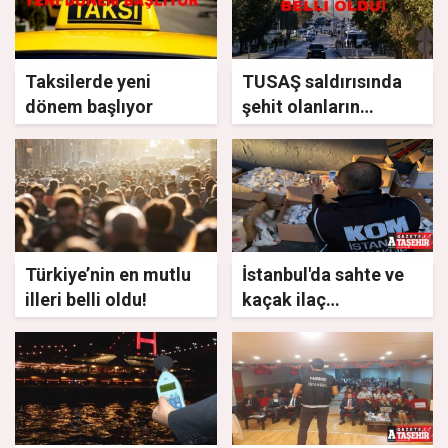
Taksilerde yeni
TUSAŞ saldırısında
dönem başlıyor
şehit olanların
kimlikleri belli oldu
Türkiye’nin en mutlu
İstanbul'da sahte ve
illeri belli oldu!
kaçak ilaç
operasyonu: 9 kişi
tutuklandı