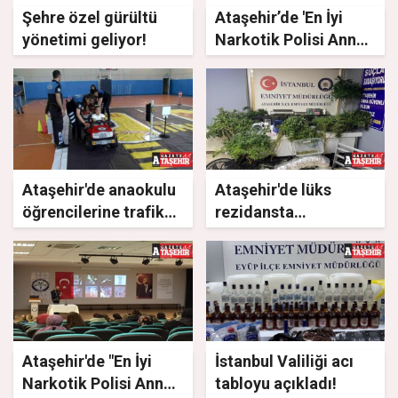
Şehre özel gürültü
Ataşehir’de 'En İyi
yönetimi geliyor!
Narkotik Polisi Anne'
semineri düzenlendi
Ataşehir'de anaokulu
Ataşehir'de lüks
öğrencilerine trafik
rezidansta
eğitimi
uyuşturucu serasına
baskın
Ataşehir'de "En İyi
İstanbul Valiliği acı
Narkotik Polisi Anne
tabloyu açıkladı!