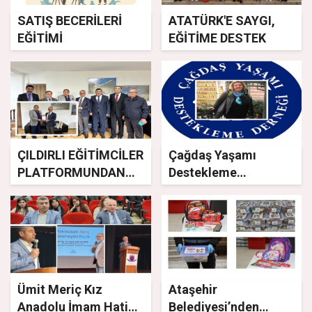
SATIŞ BECERİLERİ
ATATÜRK'E SAYGI,
EĞİTİMİ
EĞİTİME DESTEK
ÇILDIRLI EĞİTİMCİLER
Çağdaş Yaşamı
PLATFORMUNDAN
Destekleme
PROF. DR. ESFENDER
Derneği’ne anlamlı
KORKMAZ'A
destek
TEŞEKKÜR ZİYARETİ
Ümit Meriç Kız
Ataşehir
Anadolu İmam Hatip
Belediyesi’nden