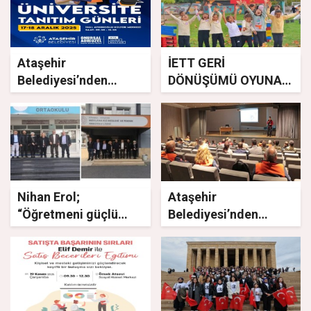
Ataşehir
İETT GERİ
Belediyesi’nden
DÖNÜŞÜMÜ OYUNA
Üniversite tanıtım
DÖNÜŞTÜRDÜ
etkinliği
Nihan Erol;
Ataşehir
“Öğretmeni güçlü
Belediyesi’nden
olan bir toplumun
“Sınav Ebeveyni
yarını karanlık olmaz”
Olmak” semineri