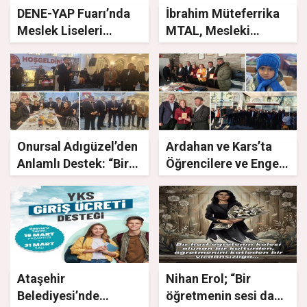
DENE-YAP Fuarı’nda
İbrahim Müteferrika
Meslek Liseleri
MTAL, Mesleki
Geleceğin Kapılarını
Tanıtım Fuarında
Aralıyor
Çalışmalarıyla Göz
Doldurdu
Onursal Adıgüzel’den
Ardahan ve Kars’ta
Anlamlı Destek: “Bir
Öğrencilere ve Engelli
Öğrenciye Ben de
Çocuklara Anlamlı
Varım”
Destek
Ataşehir
Nihan Erol; “Bir
Belediyesi’nde
öğretmenin sesi daha