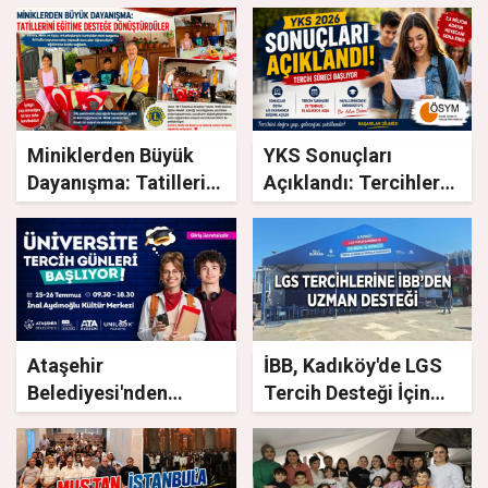
Miniklerden Büyük
YKS Sonuçları
Dayanışma: Tatillerini
Açıklandı: Tercihler
Eğitime Desteğe
29 Temmuz'da
Dönüştürdüler
Başlıyor
Ataşehir
İBB, Kadıköy'de LGS
Belediyesi'nden
Tercih Desteği İçin
Üniversite Tercihi
Danışma Merkezi Açtı
Yapacak Gençlere
Tam Destek