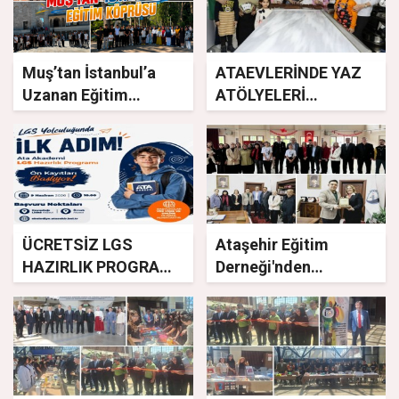
Muş’tan İstanbul’a
ATAEVLERİNDE YAZ
Uzanan Eğitim
ATÖLYELERİ
Köprüsü
BAŞLIYOR
ÜCRETSİZ LGS
Ataşehir Eğitim
HAZIRLIK PROGRAMI
Derneği'nden
KAYITLARI BAŞLIYOR
Erzurum'a uzanan
yardım eli