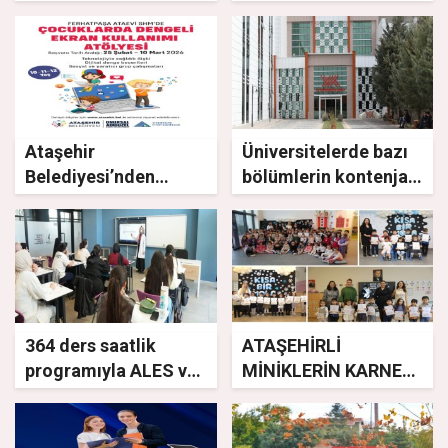
öğrencilere YKS
yarım kaldı!”
desteği
Ataşehir
Üniversitelerde bazı
Belediyesi’nden
bölümlerin kontenjanı
çocuklar için önemli
düşürüldü
bir hizmet
364 ders saatlik
ATAŞEHİRLİ
programıyla ALES ve
MİNİKLERİN KARNE
DGS hazırlık kursları
HEYECANI
İstanbulluları bekliyor