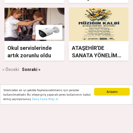
Lisesi Teknoloji ve
öğrencilere destek
Yapay Zekâ Çalıştayı
devam ediyor
düzenledi
Okul servislerinde
ATAŞEHİR’DE
artık zorunlu oldu
SANATA YÖNELİM
HIZ KAZANIYOR
« Önceki
Sonraki »
Sitemizden en iyi şekilde faydalanabilmeniz için çerezler
Anladım
GAZETE ATAŞEHIR 2020
kullanılmaktadır. Bu siteye giriş yaparak çerez kullanımını kabul
etmiş sayılıyorsunuz.
Daha Fazla Bilgi Al
Ana Sayfa
Web TV
Foto Galeri
Yazarlar
Yazılım |
Onemsoft
Künye
Gizlilik Politikası
Hakkımızda
Sitene Ekle
İletişim