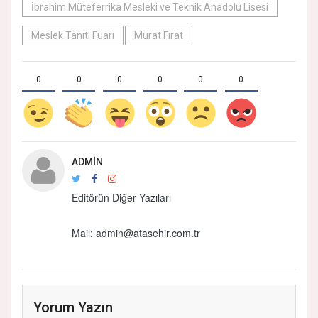
İbrahim Müteferrika Mesleki ve Teknik Anadolu Lisesi
Meslek Tanıtı Fuarı
Murat Fırat
0
0
0
0
0
0
ADMIN
Editörün Diğer Yazıları
Mail:
admin@atasehir.com.tr
Yorum Yazın