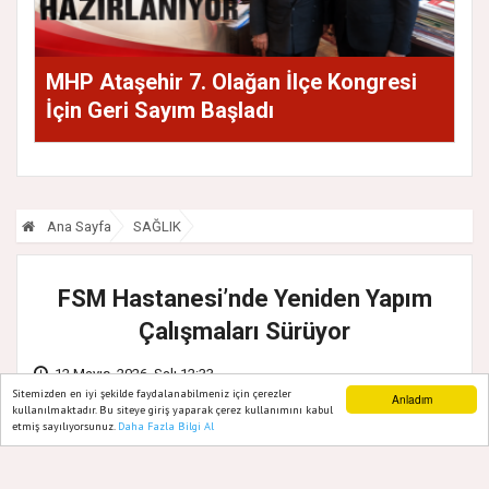
MHP Ataşehir 7. Olağan İlçe Kongresi
İçin Geri Sayım Başladı
Ana Sayfa
SAĞLIK
FSM Hastanesi’nde Yeniden Yapım
Çalışmaları Sürüyor
12 Mayıs, 2026, Salı 12:33
Sitemizden en iyi şekilde faydalanabilmeniz için çerezler
Anladım
kullanılmaktadır. Bu siteye giriş yaparak çerez kullanımını kabul
etmiş sayılıyorsunuz.
Daha Fazla Bilgi Al
Ana Sayfa
Web TV
Foto Galeri
Yazarlar