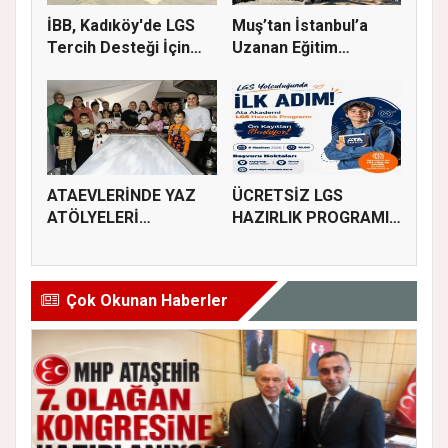
İBB, Kadıköy'de LGS
Muş’tan İstanbul’a
Tercih Desteği İçin
Uzanan Eğitim
Danı...
Köprüsü
ATAEVLERİNDE YAZ
ÜCRETSİZ LGS
ATÖLYELERİ
HAZIRLIK PROGRAMI
BAŞLIYOR
KAYITLARI BAŞL...
Çok Okunan Haberler