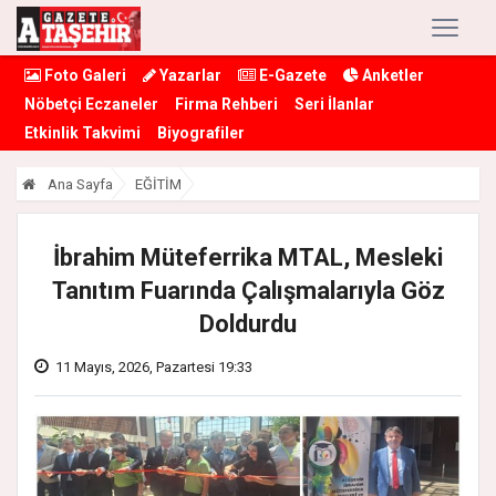
Foto Galeri
Yazarlar
E-Gazete
Anketler
Nöbetçi Eczaneler
Firma Rehberi
Seri İlanlar
Etkinlik Takvimi
Biyografiler
Ana Sayfa
EĞİTİM
İbrahim Müteferrika MTAL, Mesleki
Tanıtım Fuarında Çalışmalarıyla Göz
Doldurdu
11 Mayıs, 2026, Pazartesi 19:33