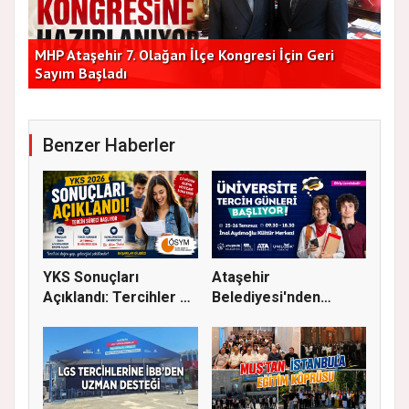
Başkan Vekilleri Kent Lokantası'nda Vatandaşlarla
Dur
Bir Araya Geldi
Bu
Benzer Haberler
YKS Sonuçları
Ataşehir
Açıklandı: Tercihler 29
Belediyesi'nden
Temmuz'...
Üniversite Tercihi Y...