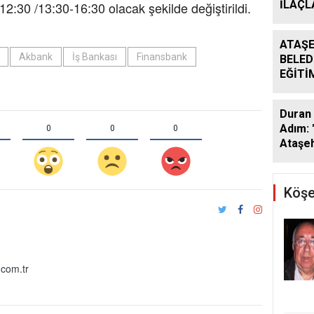
İLAÇ
2:30 /13:30-16:30 olacak şekilde değiştirildi.
ÇALIŞ
ARALI
ATAŞE
Akbank
İş Bankası
Finansbank
BELED
EĞİTİ
DESTE
DÖNE
Duran 
SÜRÜ
Adım: 
0
0
0
Ataşeh
Köşe
com.tr