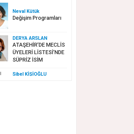
Neval Kütük
Değişim Programları
DERYA ARSLAN
ATAŞEHİR’DE MECLİS
ÜYELERİ LİSTESİ’NDE
SÜPRİZ İSİM
Sibel KİŞİOĞLU
EUROVISION'DA
NELER OLUYOR?