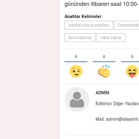
gününden itibaren saat 10:00-1
Anahtar Kelimeler:
banka mesai saatleri
Denizbank
koronavirüs
vaka sayısı
0
0
0
ADMIN
Editörün Diğer Yazıları
Mail:
admin@atasehir.