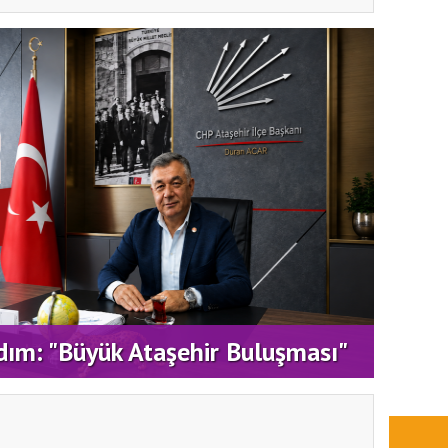
ATAŞ
dım: "Büyük Ataşehir Buluşması"
DEST