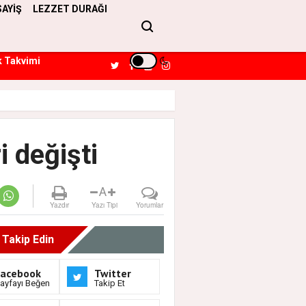
SAYİŞ
LEZZET DURAĞI
k Takvimi
 değişti
A
Yazdır
Yazı Tipi
Yorumlar
i Takip Edin
Facebook
Twitter
ayfayı Beğen
Takip Et