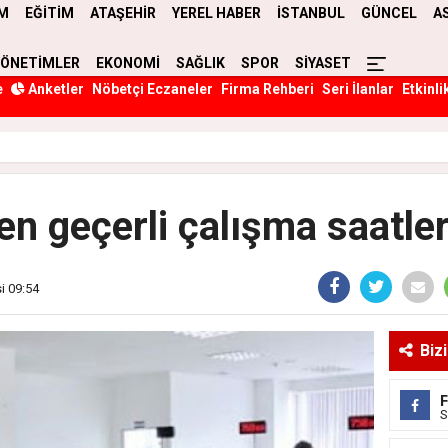
M
EĞİTİM
ATAŞEHİR
YEREL HABER
İSTANBUL
GÜNCEL
A
YÖNETİMLER
EKONOMİ
SAĞLIK
SPOR
SİYASET
e
Anketler
Nöbetçi Eczaneler
Firma Rehberi
Seri İlanlar
Etkinli
n geçerli çalışma saatleri
i 09:54
Biz
S