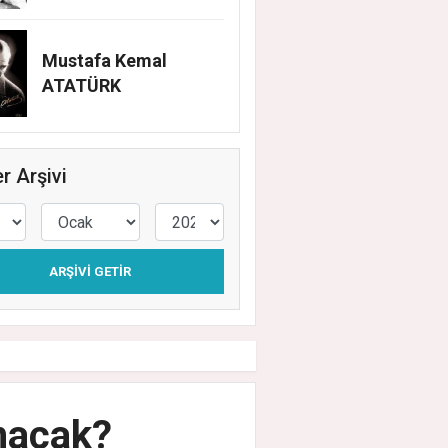
Mustafa Kemal
ATATÜRK
r Arşivi
ARŞIVI GETIR
ınacak?