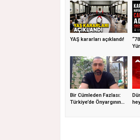
YAŞ kararları açıklandı!
“78
Yür
Ger
Bir Cümleden Fazlası:
Dün
Türkiye’de Önyargının
hey
S...
A...