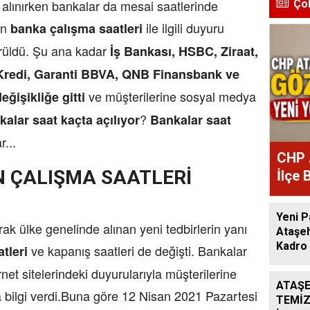
r alınırken bankalar da mesai saatlerinde
Ço
ın
ile ilgili duyuru
banka çalışma saatleri
görüldü. Şu ana kadar
İş Bankası, HSBC, Ziraat,
Kredi, Garanti BBVA, QNB Finansbank ve
ve müşterilerine sosyal medya
ğişikliğe gitti
?
kalar saat kaçta açılıyor
Bankalar saat
r...
CHP 
N ÇALIŞMA SAATLERİ
İlçe 
Atan
Yeni P
larak ülke genelinde alınan yeni tedbirlerin yanı
Ataşeh
Kadro 
ve kapanış saatleri de değişti. Bankalar
tleri
rnet sitelerindeki duyurularıyla müşterilerine
ATAŞE
a bilgi verdi.Buna göre 12 Nisan 2021 Pazartesi
TEMİZ