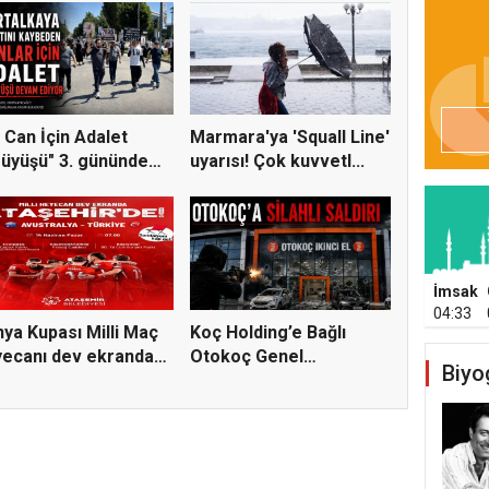
 Can İçin Adalet
Marmara'ya 'Squall Line'
üyüşü" 3. gününde
uyarısı! Çok kuvvetl...
e...
İmsak
04:33
ya Kupası Milli Maç
Koç Holding’e Bağlı
ecanı dev ekranda
Otokoç Genel
Biyo
Müdürlüğü He...