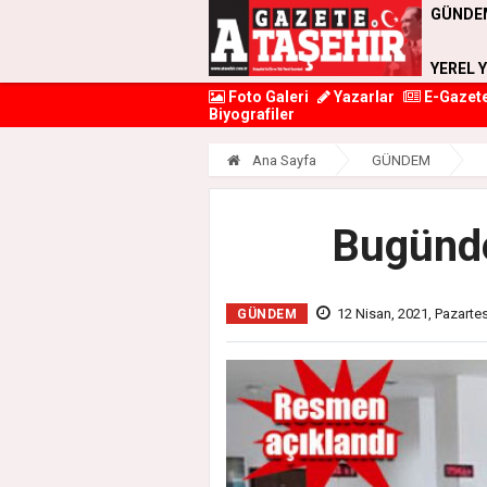
GÜNDE
YEREL 
Foto Galeri
Yazarlar
E-Gazet
Biyografiler
Ana Sayfa
GÜNDEM
Bugünde
12 Nisan, 2021, Pazartes
GÜNDEM