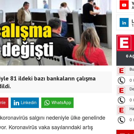
A
L
T
yle 81 ildeki bazı bankaların çalışma
ildi.
inle
Linkedin
WhatsApp
 koronavirüs salgını nedeniyle ülke genelinde
yor. Koronavirüs vaka sayılarındaki artış