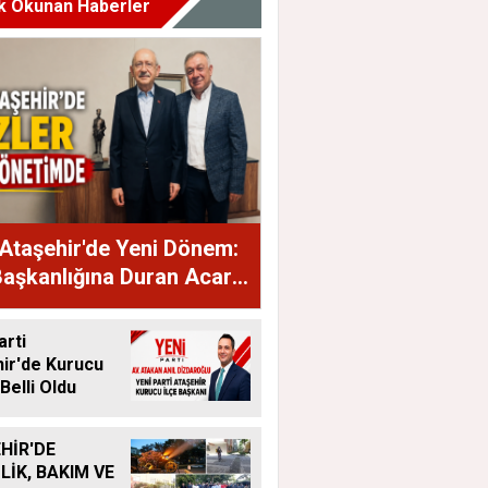
k Okunan Haberler
Ataşehir'de Yeni Dönem:
Başkanlığına Duran Acar
dı
arti
ir'de Kurucu
Belli Oldu
HİR'DE
LİK, BAKIM VE