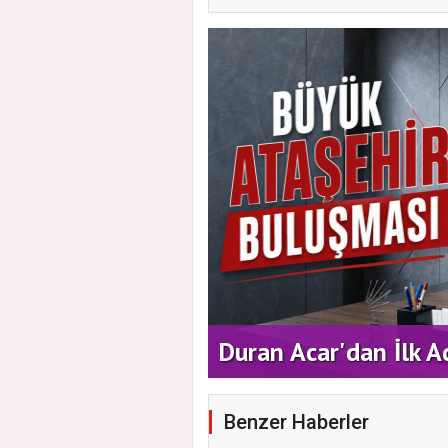
 Vatandaşlarla Bir
Duran Acar'dan İlk A
Benzer Haberler