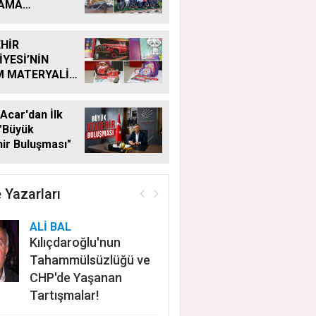
LAMA
MALARI
KSIZ SÜRÜYOR
HİR
İYESİ’NİN
M MATERYALİ
Ğİ YENİ
MDE DE
Acar'dan İlk
YOR
"Büyük
ir Buluşması"
 Yazarları
ALİ BAL
Kılıçdaroğlu'nun
Tahammülsüzlüğü ve
CHP'de Yaşanan
Tartışmalar!