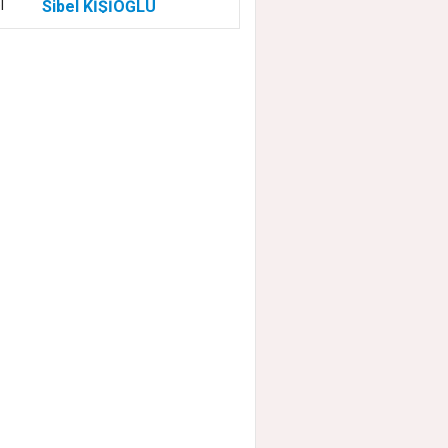
Sibel KİŞİOĞLU
EUROVISION'DA
NELER OLUYOR?