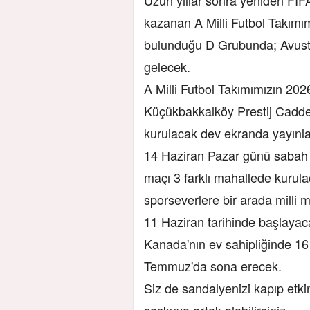
kazanan A Milli Futbol Takımı
bulunduğu D Grubunda; Avustr
gelecek.
A Milli Futbol Takımımızın 20
Küçükbakkalköy Prestij Caddes
kurulacak dev ekranda yayın
14 Haziran Pazar günü sabah 
maçı 3 farklı mahallede kurul
sporseverlere bir arada milli 
11 Haziran tarihinde başlaya
Kanada'nın ev sahipliğinde 1
Temmuz'da sona erecek.
Siz de sandalyenizi kapıp etki
coşkuya ortak olabilirsiniz.