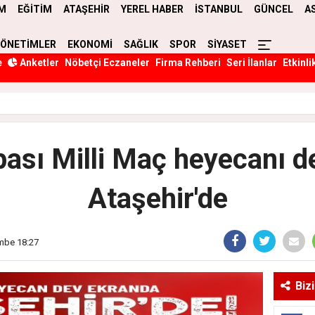
M
EĞİTİM
ATAŞEHİR
YEREL HABER
İSTANBUL
GÜNCEL
A
YÖNETİMLER
EKONOMİ
SAĞLIK
SPOR
SİYASET
e
Anketler
Nöbetçi Eczaneler
Firma Rehberi
Seri İlanlar
Etkinli
ası Milli Maç heyecanı d
Ataşehir'de
embe 18:27
Biz