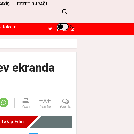
SAYİŞ
LEZZET DURAĞI
k Takvimi
ev ekranda
A
Yazdır
Yazı Tipi
Yorumlar
i Takip Edin