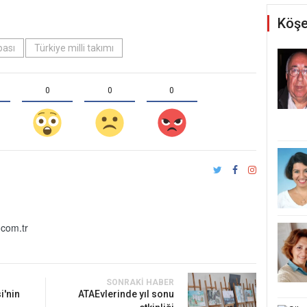
Köşe
pası
Türkiye milli takımı
0
0
0
com.tr
SONRAKI HABER
i'nin
ATAEvlerinde yıl sonu