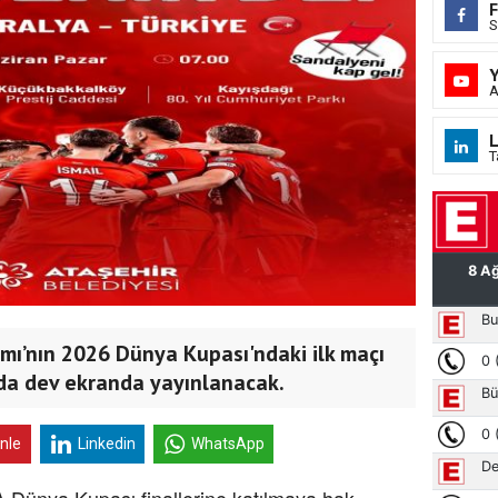
S
A
L
T
ımı’nın 2026 Dünya Kupası'ndaki ilk maçı
ada dev ekranda yayınlanacak.
inle
Linkedin
WhatsApp
A Dünya Kupası finallerine katılmaya hak