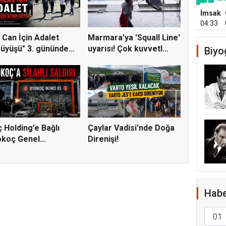
İmsak
04:33
 Can İçin Adalet
Marmara'ya 'Squall Line'
üyüşü" 3. gününde
uyarısı! Çok kuvvetl...
Biyo
e...
 Holding’e Bağlı
Çaylar Vadisi'nde Doğa
okoç Genel
Direnişi!
ürlüğü He...
Habe