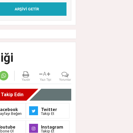
ARŞIVI GETIR
iği
A
Yazdır
Yazı Tipi
Yorumlar
i Takip Edin
Facebook
Twitter
ayfayı Beğen
Takip Et
Youtube
Instagram
bone Ol
Takip Et