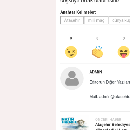
Anahtar Kelimeler:
Ataşehir
millî maç
dünya ku
0
0
0
ADMIN
Editörün Diğer Yazıları
Mail:
admin@atasehir.
ÖNCEKI HABER
Ataşehir Belediyes