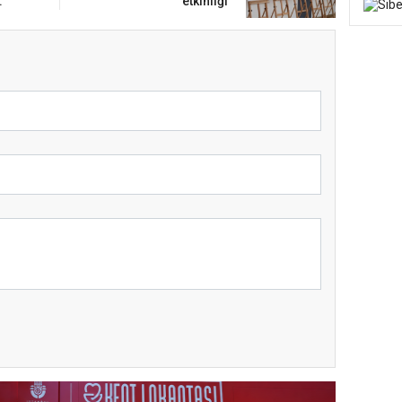
.
etkinliği