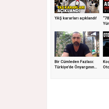
YAŞ kararları açıklandı!
“78
Yür
Ger
Bir Cümleden Fazlası:
Koç
Türkiye’de Önyargının
Ot
S...
Müd