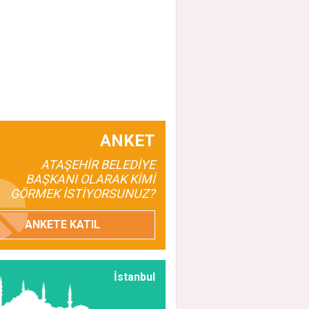
ANKET
ATAŞEHİR BELEDİYE
BAŞKANI OLARAK KİMİ
GÖRMEK İSTİYORSUNUZ?
 Acar'dan İlk Adım: "Büyük Ataşehir Bulu
ANKETE KATIL
İstanbul