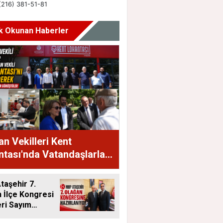
k Okunan Haberler
n Vekilleri Kent
tası'nda Vatandaşlarla
raya Geldi
aşehir 7.
 İlçe Kongresi
eri Sayım
ı