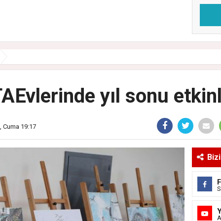
AEvlerinde yıl sonu etkinl
6, Cuma 19:17
Biz
S
A