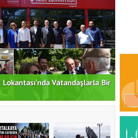
t Lokantası'nda Vatandaşlarla Bir
Duran