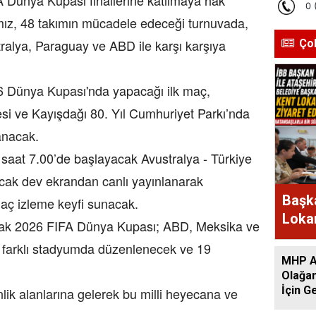
mız, 48 takımın mücadele edeceği turnuvada,
alya, Paraguay ve ABD ile karşı karşıya
Ço
26 Dünya Kupası'nda yapacağı ilk maç,
i ve Kayışdağı 80. Yıl Cumhuriyet Parkı’nda
lanacak.
saat 7.00’de başlayacak Avustralya - Türkiye
acak dev ekrandan canlı yayınlanarak
Başka
maç izleme keyfi sunacak.
Lokan
cak 2026 FIFA Dünya Kupası; ABD, Meksika ve
Bir A
6 farklı stadyumda düzenlenecek ve 19
MHP At
Olağan
İçin G
nlik alanlarına gelerek bu milli heyecana ve
Başlad