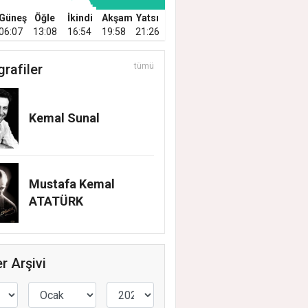
Güneş
Öğle
İkindi
Akşam
Yatsı
06:07
13:08
16:54
19:58
21:26
grafiler
tümü
Kemal Sunal
Mustafa Kemal
ATATÜRK
r Arşivi