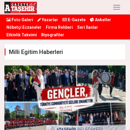
Foto Galeri
Yazarlar
E-Gazete
Anketler
Nöbetçi Eczaneler
Firma Rehberi
Seri İlanlar
Etkinlik Takvimi
Biyografiler
Milli Egitim Haberleri