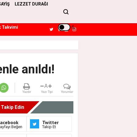
SAYİŞ
LEZZET DURAĞI
k Takvimi
nle anıldı!
A
Yazdır
Yazı Tipi
Yorumlar
i Takip Edin
Facebook
Twitter
ayfayı Beğen
Takip Et