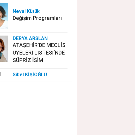
Neval Kütük
Değişim Programları
DERYA ARSLAN
ATAŞEHİR’DE MECLİS
ÜYELERİ LİSTESİ’NDE
SÜPRİZ İSİM
Sibel KİŞİOĞLU
EUROVISION'DA
NELER OLUYOR?