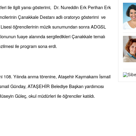
i ile ilgili yansı gösterimi, Dr. Nureddin Erk Perihan Erk
cilerinin Çanakkale Destanı adlı oratoryo gösterimi ve
 Lisesi öğrencilerinin müzik sunumundan sonra ADGSL
alonunun fuaye alanında sergiledikleri Çanakkale temalı
ezilmesi ile program sona erdi.
ini 108. Yılında anma törenine, Ataşehir Kaymakamı İsmail
ü İsmail Günday, ATAŞEHİR Belediye Başkan yardımcısı
eyin Güleç, okul müdürleri ile öğrenciler katıldı.