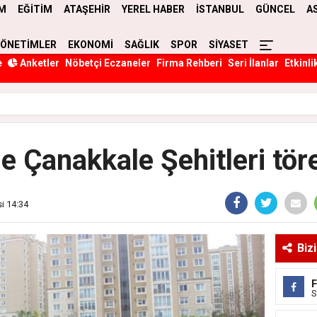
M
EĞİTİM
ATAŞEHİR
YEREL HABER
İSTANBUL
GÜNCEL
A
YÖNETİMLER
EKONOMİ
SAĞLIK
SPOR
SİYASET
e
Anketler
Nöbetçi Eczaneler
Firma Rehberi
Seri İlanlar
Etkinli
e Çanakkale Şehitleri töre
si 14:34
Biz
S