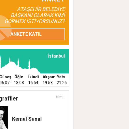
ATAŞEHİR BELEDİYE
BAŞKANI OLARAK KİMİ
GÖRMEK İSTİYORSUNUZ?
ANKETE KATIL
İstanbul
Güneş
Öğle
İkindi
Akşam
Yatsı
06:07
13:08
16:54
19:58
21:26
grafiler
tümü
Kemal Sunal