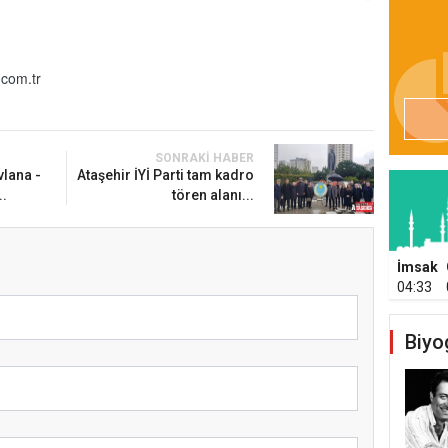
com.tr
SONRAKI HABER
vlana -
Ataşehir İYİ Parti tam kadro
.
tören alanı...
İmsak
04:33
Biyo