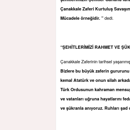
Çanakkale Zaferi Kurtuluş Savaşımı
dedi.
Mücadele örneğidir. ”
“ŞEHİTLERİMİZİ RAHMET VE Ş
Çanakkale Zaferinin tarihsel yaşanm
Bizlere bu büyük zaferin gururun
kemal Atatürk ve onun silah arkad
Türk Ordusunun kahraman mensupları
ve vatanları uğruna hayatlarını fe
ve şükranla anıyoruz. Ruhları şad 