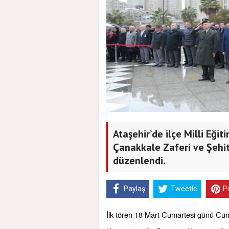
Ataşehir’de ilçe Milli Eğ
Çanakkale Zaferi ve Şehit
düzenlendi.
Paylaş
Tweetle
P
İlk tören 18 Mart Cumartesi günü Cum