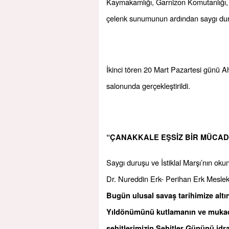
Kaymakamlığı, Garnizon Komutanlığı, At
çelenk sunumunun ardından saygı duruş
İkinci tören 20 Mart Pazartesi günü 
salonunda gerçekleştirildi.
“ÇANAKKALE EŞSİZ BİR MÜCAD
Saygı duruşu ve İstiklal Marşı’nın 
Dr. Nureddin Erk- Perihan Erk Mesle
Bugün ulusal savaş tarihimize altın
Yıldönümünü kutlamanın ve mukadd
şehitlerimizin Şehitler Gününü id