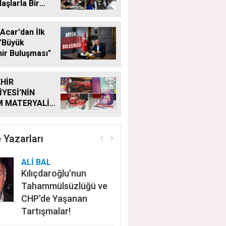
aşlarla Bir
Geldi
Acar'dan İlk
"Büyük
ir Buluşması"
HİR
İYESİ’NİN
M MATERYALİ
Ğİ YENİ
MDE DE
YOR
 Yazarları
ALİ BAL
Kılıçdaroğlu'nun
Tahammülsüzlüğü ve
CHP'de Yaşanan
Tartışmalar!