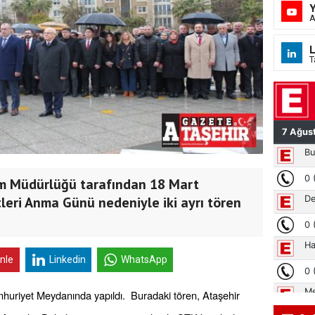
A
L
T
itim Müdürlüğü tarafından 18 Mart
leri Anma Günü nedeniyle iki ayrı tören
inle
Linkedin
WhatsApp
huriyet Meydanında yapıldı. Buradaki tören, Ataşehir