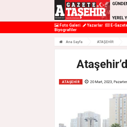
GÜNDE
YEREL 
Foto Galeri
Yazarlar
E-Gazet
Biyografiler
Ana Sayfa
ATAŞEHİR
Ataşehir’d
20 Mart, 2023, Pazarte
ATAŞEHİR