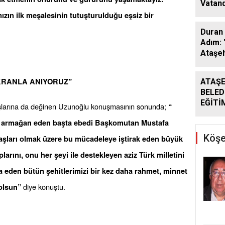
Vatand
Araya 
zın ilk meşalesinin tutuşturulduğu eşsiz bir
Duran 
Adım: 
Ataşeh
ÜKRANLA ANIYORUZ”
ATAŞE
BELED
EĞİTİ
ışlarına da değinen Uzunoğlu konuşmasının sonunda;
“
DESTE
u armağan eden başta ebedi Başkomutan Mustafa
DÖNE
SÜRÜ
Köşe
aşları olmak üzere bu mücadeleye iştirak eden büyük
nı, onu her şeyi ile destekleyen aziz Türk milletini
da eden bütün şehitlerimizi bir kez daha rahmet, minnet
diye konuştu.
olsun”