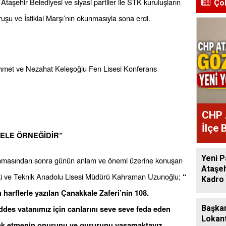
aşehir Belediyesi ve siyasi partiler ile STK kuruluşların
Ço
u ve İstiklal Marşı’nın okunmasıyla sona erdi.
Ahmet ve Nezahat Keleşoğlu Fen Lisesi Konferans
CHP 
İlçe 
ELE ÖRNEĞİDİR”
Atan
Yeni P
okunmasından sonra günün anlam ve önemi üzerine konuşan
Ataşeh
ki ve Teknik Anadolu Lisesi Müdürü Kahraman Uzunoğlu;
“
Kadro 
 harflerle yazılan Çanakkale Zaferi’nin 108.
Başkan
es vatanımız için canlarını seve seve feda eden
Lokant
rak etmenin onurunu ve gururunu yaşamaktayız.