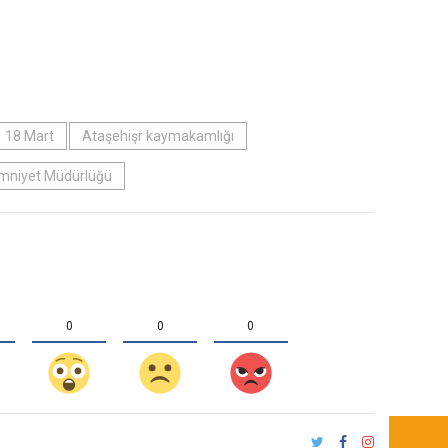
18 Mart
Ataşehişr kaymakamlığı
Emniyet Müdürlüğü
0
0
0