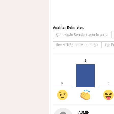
Anahtar Kelimeler:
Çanakkale Şehitleri törenle anıldı
İlçe Milli Eğitim Müdürlüğü
İlçe 
2
0
0
ADMIN