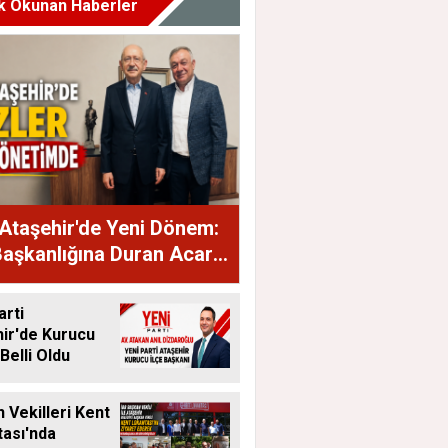
k Okunan Haberler
Ataşehir'de Yeni Dönem:
Başkanlığına Duran Acar
dı
arti
ir'de Kurucu
Belli Oldu
 Vekilleri Kent
ası'nda