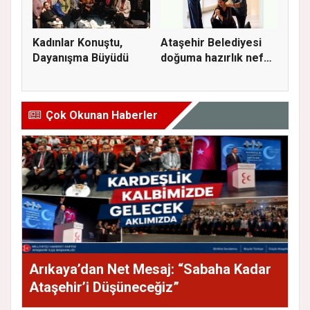
Kadınlar Konuştu,
Ataşehir Belediyesi
Dayanışma Büyüdü
doğuma hazırlık nefes
ve...
Çok Okunan Haberler
Arıkaya’dan Net Mesaj: “Sabaha Kadar
Ataşehir’i Düşüneceğiz”