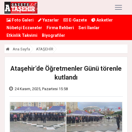
Foto Galeri
Yazarlar
E-Gazete
Anketler
Nöbetçi Eczaneler
Firma Rehberi
Seri İlanlar
Etkinlik Takvimi
Biyografiler
Ana Sayfa
ATAŞEHİR
Ataşehir’de Öğretmenler Günü törenle
kutlandı
24 Kasım, 2025, Pazartesi 15:58