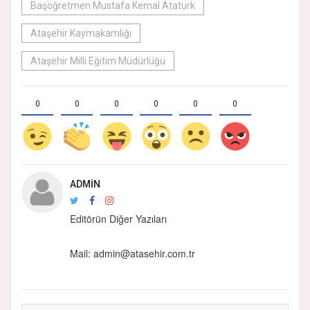
Başöğretmen Mustafa Kemal Atatürk
Ataşehir Kaymakamlığı
Ataşehir Milli Eğitim Müdürlüğü
0
0
0
0
0
0
ADMIN
Editörün Diğer Yazıları
Mail:
admin@atasehir.com.tr