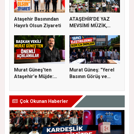
Ataşehir Basınından
ATAŞEHİR’DE YAZ
Hayırlı Olsun Ziyareti
MEVSİMİ MÜZİK,
SİNEMA VE ŞENL...
Murat Güneş'ten
Murat Güneş: "Yerel
Ataşehir'e Müjde:
Basının Görüş ve
İmar Planla...
Eleştiri...
Çok Okunan Haberler