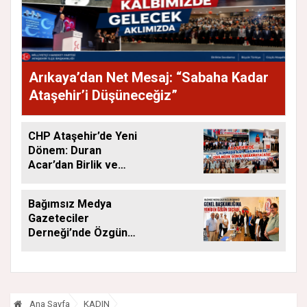
Arıkaya’dan Net Mesaj: “Sabaha Kadar
Ataşehir’i Düşüneceğiz”
CHP Ataşehir’de Yeni
Dönem: Duran
Acar’dan Birlik ve
Saha Mesajı
Bağımsız Medya
Gazeteciler
Derneği’nde Özgün
Yeniden Başkan
Ana Sayfa
KADIN