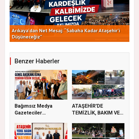
Arıkaya’dan Net Mesaj: “Sabaha Kadar Ataşehir’i
CHP
Düşüneceğiz”
ve 
Benzer Haberler
Bağımsız Medya
ATAŞEHİR'DE
Gazeteciler
TEMİZLİK, BAKIM VE
Derneği’nde Özgün...
İLAÇLAMA ÇALIŞ...