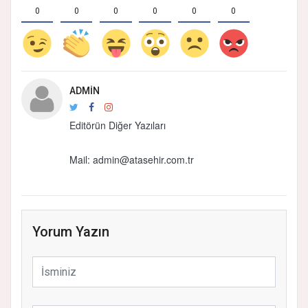
0
0
0
0
0
0
ADMIN
Editörün Diğer Yazıları
Mail:
admin@atasehir.com.tr
Yorum Yazın