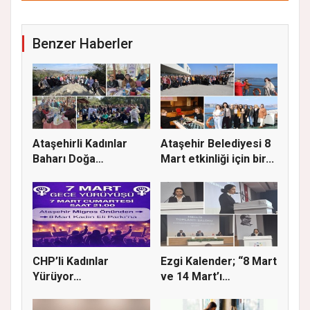
Benzer Haberler
Ataşehirli Kadınlar
Ataşehir Belediyesi 8
Baharı Doğa
Mart etkinliği için bir...
Yürüyüşüyle K...
CHP’li Kadınlar
Ezgi Kalender; “8 Mart
Yürüyor…
ve 14 Mart’ı
buluştura...