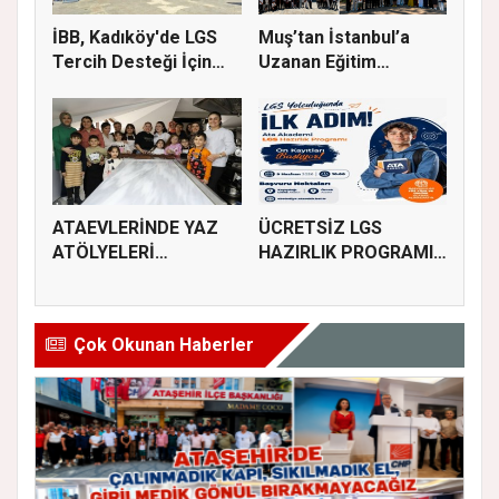
İBB, Kadıköy'de LGS
Muş’tan İstanbul’a
Tercih Desteği İçin
Uzanan Eğitim
Danı...
Köprüsü
ATAEVLERİNDE YAZ
ÜCRETSİZ LGS
ATÖLYELERİ
HAZIRLIK PROGRAMI
BAŞLIYOR
KAYITLARI BAŞL...
Çok Okunan Haberler