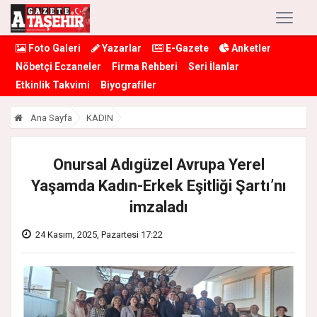
Foto Galeri
Yazarlar
E-Gazete
Anketler
Nöbetçi Eczaneler
Firma Rehberi
Seri İlanlar
Etkinlik Takvimi
Biyografiler
Ana Sayfa
KADIN
Onursal Adıgüzel Avrupa Yerel
Yaşamda Kadın-Erkek Eşitliği Şartı’nı
imzaladı
24 Kasım, 2025, Pazartesi 17:22