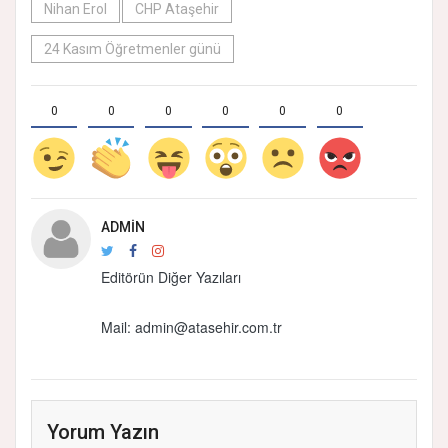
Nihan Erol
CHP Ataşehir
24 Kasım Öğretmenler günü
0
0
0
0
0
0
ADMIN
Editörün Diğer Yazıları
Mail: admin@atasehir.com.tr
Yorum Yazın