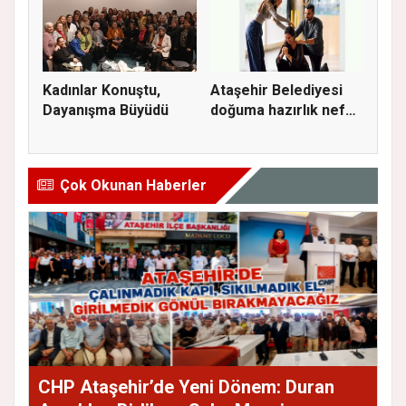
Kadınlar Konuştu,
Ataşehir Belediyesi
Dayanışma Büyüdü
doğuma hazırlık nefes
ve...
Çok Okunan Haberler
CHP Ataşehir’de Yeni Dönem: Duran