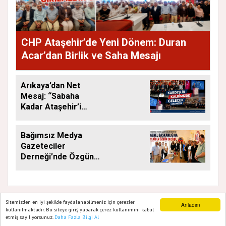
CHP Ataşehir’de Yeni Dönem: Duran
Acar’dan Birlik ve Saha Mesajı
Arıkaya’dan Net
Mesaj: “Sabaha
Kadar Ataşehir’i
Düşüneceğiz”
Bağımsız Medya
Gazeteciler
Derneği’nde Özgün
Yeniden Başkan
Sitemizden en iyi şekilde faydalanabilmeniz için çerezler
Anladım
kullanılmaktadır. Bu siteye giriş yaparak çerez kullanımını kabul
etmiş sayılıyorsunuz.
Daha Fazla Bilgi Al
Ana Sayfa
Web TV
Foto Galeri
Yazarlar
GAZETE ATAŞEHIR 2020