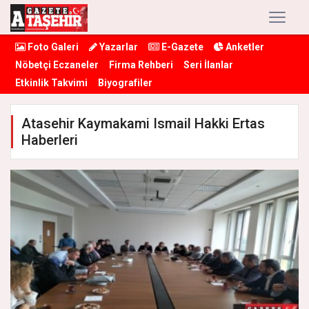
Foto Galeri
Yazarlar
E-Gazete
Anketler
Nöbetçi Eczaneler
Firma Rehberi
Seri İlanlar
Etkinlik Takvimi
Biyografiler
Atasehir Kaymakami Ismail Hakki Ertas
Haberleri