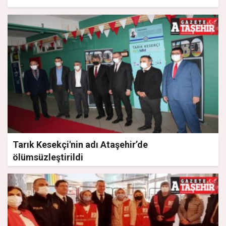
Tarık Kesekçi'nin adı Ataşehir’de
ölümsüzleştirildi