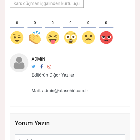
kars düşman işgalinden kurtuluşu
0
0
0
0
0
0
ADMIN
Editörün Diğer Yazıları
Mail: admin@atasehir.com.tr
Yorum Yazın