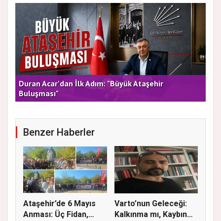
rla
Duran Acar'dan İlk Adım: "Büyük Ataşehir
AT
Buluşması"
DE
Benzer Haberler
Ataşehir’de 6 Mayıs
Varto’nun Geleceği:
Anması: Üç Fidan,
Kalkınma mı, Kaybın