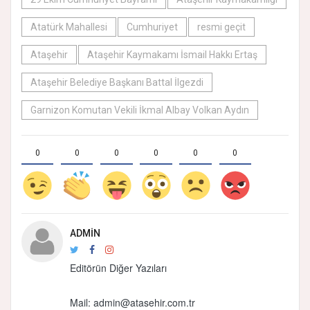
Atatürk Mahallesi
Cumhuriyet
resmi geçit
Ataşehir
Ataşehir Kaymakamı İsmail Hakkı Ertaş
Ataşehir Belediye Başkanı Battal İlgezdi
Garnizon Komutan Vekili İkmal Albay Volkan Aydın
0
0
0
0
0
0
ADMIN
Editörün Diğer Yazıları
Mail:
admin@atasehir.com.tr