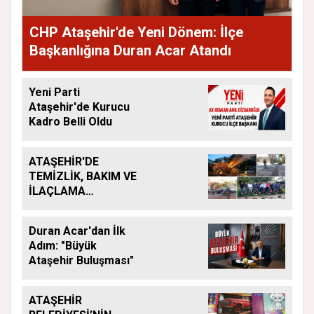
CHP Ataşehir'de Yeni Dönem: İlçe
Başkanlığına Duran Acar Atandı
Yeni Parti
Ataşehir'de Kurucu
Kadro Belli Oldu
ATAŞEHİR'DE
TEMİZLİK, BAKIM VE
İLAÇLAMA
ÇALIŞMALARI
ARALIKSIZ SÜRÜYOR
Duran Acar'dan İlk
Adım: "Büyük
Ataşehir Buluşması"
ATAŞEHİR