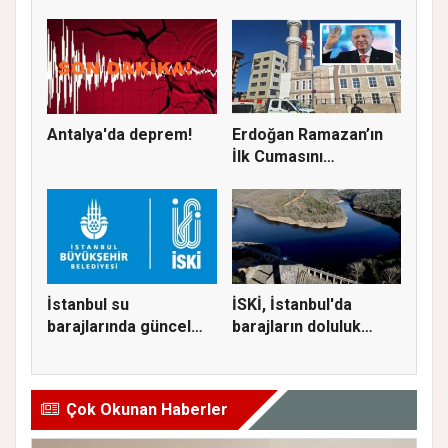
Deniz G...
Başla...
Antalya'da deprem!
Erdoğan Ramazan’ın
İlk Cumasını
Ataşehir’de K...
İstanbul su
İSKİ, İstanbul'da
barajlarında güncel
barajların doluluk
doluluk oranı...
oranını...
Çok Okunan Haberler