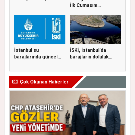
İlk Cumasını
Ataşehir’de K...
İstanbul su
İSKİ, İstanbul'da
barajlarında güncel
barajların doluluk
doluluk oranı...
oranını...
Çok Okunan Haberler