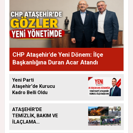
CHP Ataşehir'de Yeni Dönem: İlçe
Başkanlığına Duran Acar Atandı
Yeni Parti
Ataşehir'de Kurucu
Kadro Belli Oldu
ATAŞEHİR'DE
TEMİZLİK, BAKIM VE
İLAÇLAMA
ÇALIŞMALARI