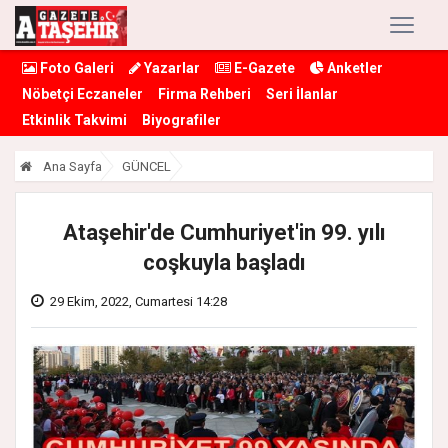
Foto Galeri
Yazarlar
E-Gazete
Anketler
Nöbetçi Eczaneler
Firma Rehberi
Seri İlanlar
Etkinlik Takvimi
Biyografiler
Ana Sayfa
GÜNCEL
Ataşehir'de Cumhuriyet'in 99. yılı
coşkuyla başladı
29 Ekim, 2022, Cumartesi 14:28