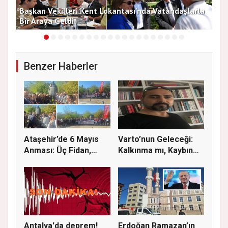
Başkan Vekilleri Kent Lokantası'nda Vatandaşlarla
Dur
Bir Araya Geldi
Bu
Benzer Haberler
Ataşehir’de 6 Mayıs
Varto’nun Geleceği:
Anması: Üç Fidan,
Kalkınma mı, Kaybın
Deniz G...
Başla...
Antalya'da deprem!
Erdoğan Ramazan’ın