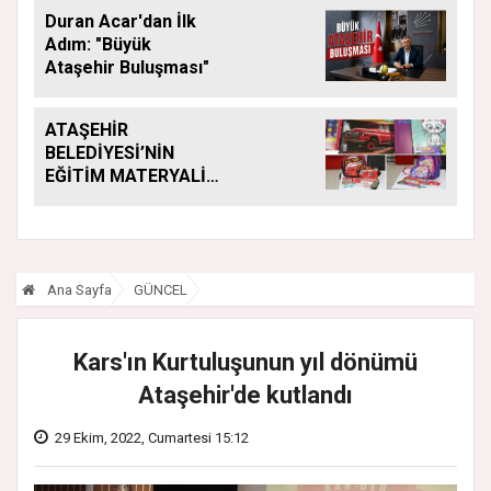
ARALIKSIZ SÜRÜYOR
Duran Acar'dan İlk
Adım: "Büyük
Ataşehir Buluşması"
ATAŞEHİR
BELEDİYESİ’NİN
EĞİTİM MATERYALİ
DESTEĞİ YENİ
DÖNEMDE DE
SÜRÜYOR
Ana Sayfa
GÜNCEL
Kars'ın Kurtuluşunun yıl dönümü
Ataşehir'de kutlandı
29 Ekim, 2022, Cumartesi 15:12