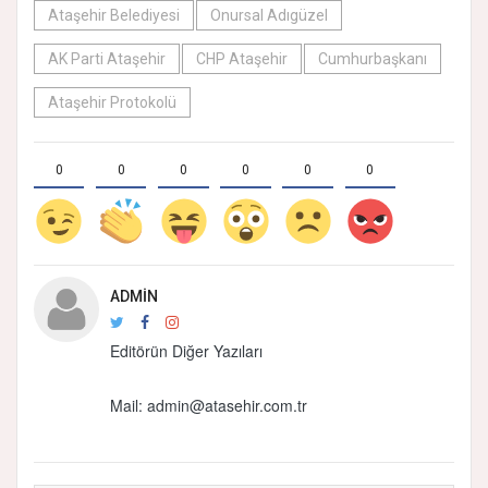
Ataşehir Belediyesi
Onursal Adıgüzel
AK Parti Ataşehir
CHP Ataşehir
Cumhurbaşkanı
Ataşehir Protokolü
0
0
0
0
0
0
ADMIN
Editörün Diğer Yazıları
Mail: admin@atasehir.com.tr