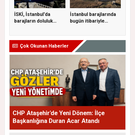
İSKİ, İstanbul'da
İstanbul barajlarında
barajların doluluk
bugün itibariyle
oranını...
dolulu...
Çok Okunan Haberler
CHP Ataşehir'de Yeni Dönem: İlçe
Başkanlığına Duran Acar Atandı