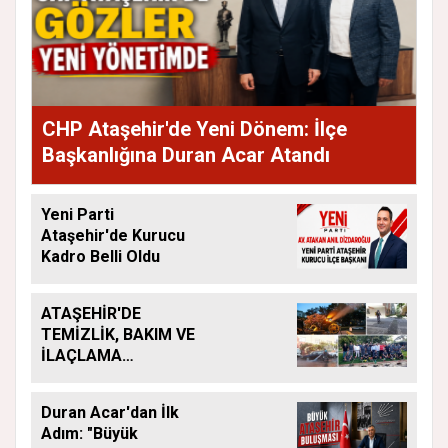
CHP Ataşehir'de Yeni Dönem: İlçe
Başkanlığına Duran Acar Atandı
Yeni Parti
Ataşehir'de Kurucu
Kadro Belli Oldu
ATAŞEHİR'DE
TEMİZLİK, BAKIM VE
İLAÇLAMA
ÇALIŞMALARI
ARALIKSIZ SÜRÜYOR
Duran Acar'dan İlk
Adım: "Büyük