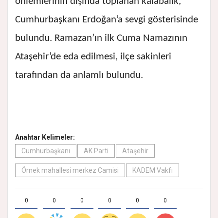
önlemlerinin dışında toplanan kalabalık,
Cumhurbaşkanı Erdoğan’a sevgi gösterisinde
bulundu. Ramazan’ın ilk Cuma Namazının
Ataşehir’de eda edilmesi, ilçe sakinleri
tarafından da anlamlı bulundu.
Anahtar Kelimeler:
Cumhurbaşkanı
AK Parti
Ataşehir
Örnek mahallesi merkez Camisi
KADEM Vakfı
0
0
0
0
0
0