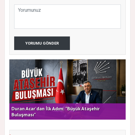
YORUMU GÖNDER
rla
Duran Acar'dan İlk Adım: "Büyük Ataşehir
AT
Buluşması"
DE