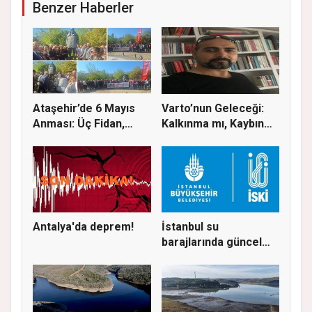
Benzer Haberler
Ataşehir’de 6 Mayıs
Varto’nun Geleceği:
Anması: Üç Fidan,
Kalkınma mı, Kaybın
Deniz G...
Başla...
Antalya'da deprem!
İstanbul su
barajlarında güncel
doluluk oranı...