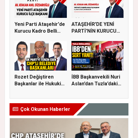
Yeni Parti Ataşehir'de
ATAŞEHİR'DE YENİ
Kurucu Kadro Belli
PARTİ'NİN KURUCU
Old...
İLÇE BAŞKAN...
Rozet Değiştiren
İBB Başkanvekili Nuri
Başkanlar ile Hukuki
Aslan’dan Tuzla’daki
Süreci...
em...
Çok Okunan Haberler