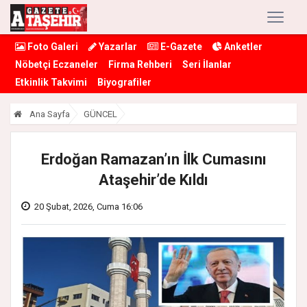
Foto Galeri
Yazarlar
E-Gazete
Anketler
Nöbetçi Eczaneler
Firma Rehberi
Seri İlanlar
Etkinlik Takvimi
Biyografiler
Ana Sayfa
GÜNCEL
Erdoğan Ramazan’ın İlk Cumasını
Ataşehir’de Kıldı
20 Şubat, 2026, Cuma 16:06