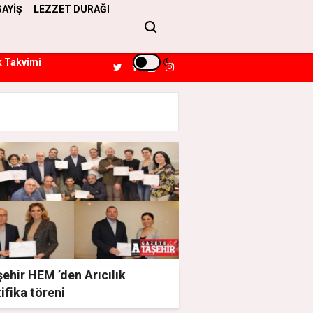
SAYİŞ
LEZZET DURAĞI
k Takvimi
ehir HEM ’den Arıcılık
ifika töreni