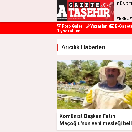
GÜNDE
YEREL 
Foto Galeri
Yazarlar
E-Gazet
Biyografiler
Aricilik Haberleri
Komünist Başkan Fatih
Maçoğlu'nun yeni mesleği bell
oldu