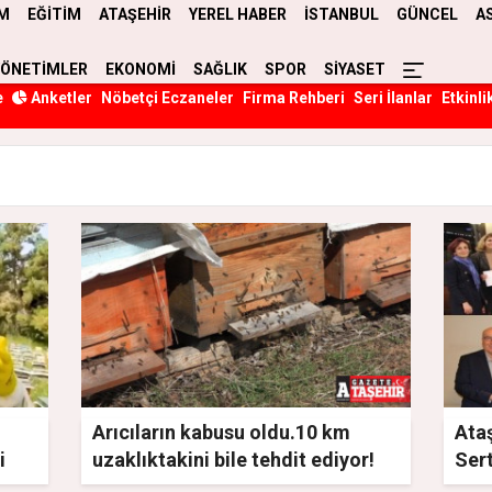
M
EĞİTİM
ATAŞEHİR
YEREL HABER
İSTANBUL
GÜNCEL
A
YÖNETİMLER
EKONOMİ
SAĞLIK
SPOR
SİYASET
e
Anketler
Nöbetçi Eczaneler
Firma Rehberi
Seri İlanlar
Etkinli
Arıcıların kabusu oldu.10 km
Ataş
i
uzaklıktakini bile tehdit ediyor!
Sert