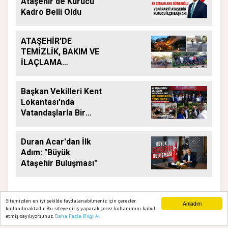
Ataşehir'de Kurucu
Kadro Belli Oldu
ATAŞEHİR'DE
TEMİZLİK, BAKIM VE
İLAÇLAMA
ÇALIŞMALARI
ARALIKSIZ SÜRÜYOR
Başkan Vekilleri Kent
Lokantası'nda
Vatandaşlarla Bir
Araya Geldi
Duran Acar'dan İlk
Adım: "Büyük
Ataşehir Buluşması"
Sitemizden en iyi şekilde faydalanabilmeniz için çerezler
Anladım
kullanılmaktadır. Bu siteye giriş yaparak çerez kullanımını kabul
etmiş sayılıyorsunuz.
Daha Fazla Bilgi Al
Ana Sayfa
Web TV
Foto Galeri
Yazarlar