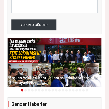
YORUMU GÖNDER
Başkan Vekilleri Kent Lokantası'nda Vatandaşlarla
Dur
Bir Araya Geldi
Bu
Benzer Haberler