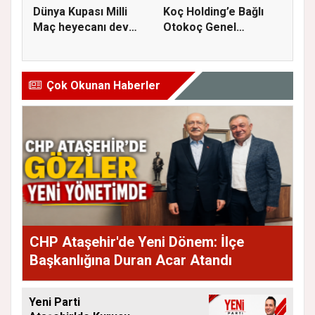
Dünya Kupası Milli
Koç Holding’e Bağlı
Maç heyecanı dev
Otokoç Genel
ekranda A...
Müdürlüğü He...
Çok Okunan Haberler
CHP Ataşehir'de Yeni Dönem: İlçe
Başkanlığına Duran Acar Atandı
Yeni Parti