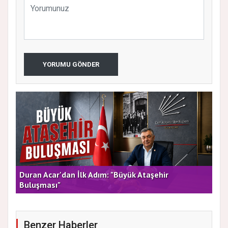
YORUMU GÖNDER
rla
Duran Acar'dan İlk Adım: "Büyük Ataşehir
AT
Buluşması"
DE
Benzer Haberler