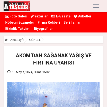
Foto Galeri
Yazarlar
E-Gazete
Anketler
Nöbetçi Eczaneler
Firma Rehberi
Seri İlanlar
Etkinlik Takvimi
Biyografiler
Ana Sayfa
GÜNCEL
AKOM’DAN SAĞANAK YAĞIŞ VE
FIRTINA UYARISI
10 Mayıs, 2024, Cuma 16:32