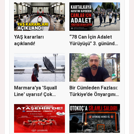
YAŞ kararları
“78 Can İçin Adalet
açıklandı!
Yürüyüşü" 3. gününde
Gere...
Marmara'ya 'Squall
Bir Cümleden Fazlası:
Line' uyarısı! Çok
Türkiye’de Önyargının
kuvvetl...
S...