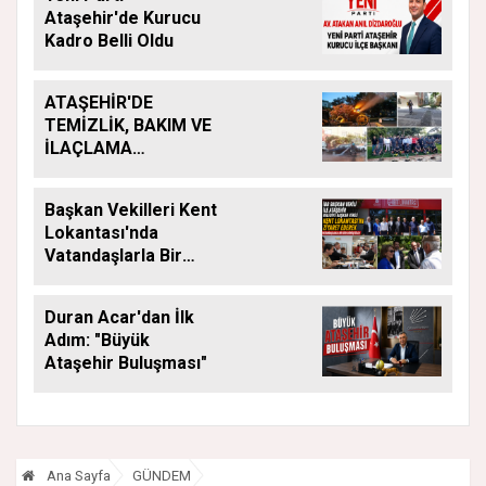
Ataşehir'de Kurucu
Kadro Belli Oldu
ATAŞEHİR'DE
TEMİZLİK, BAKIM VE
İLAÇLAMA
ÇALIŞMALARI
ARALIKSIZ SÜRÜYOR
Başkan Vekilleri Kent
Lokantası'nda
Vatandaşlarla Bir
Araya Geldi
Duran Acar'dan İlk
Adım: "Büyük
Ataşehir Buluşması"
Ana Sayfa
GÜNDEM