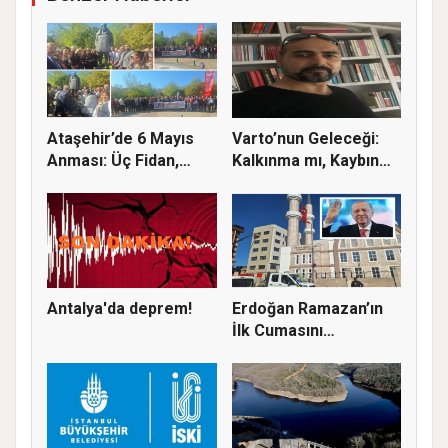
Ataşehir’de 6 Mayıs
Varto’nun Geleceği:
Anması: Üç Fidan,
Kalkınma mı, Kaybın
Deniz G...
Başla...
Antalya'da deprem!
Erdoğan Ramazan’ın
İlk Cumasını
Ataşehir’de K...