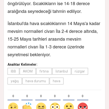
öngörülüyor. Sıcaklıkların ise 14-18 derece
aralığında seyredeceği tahmin ediliyor.
İstanbul'da hava sıcaklıklarının 14 Mayıs'a kadar
mevsim normalleri civarı İla 2-4 derece altında,
15-25 Mayıs tarihleri arasında mevsim
normalleri civarı İla 1-3 derece üzerinde
seyretmesi bekleniyor.
Anahtar Kelimeler:
İBB
AKOM
fırtına
İstanbul
rüzgar
yağış
hava durumu
hava
0
0
0
0
0
0