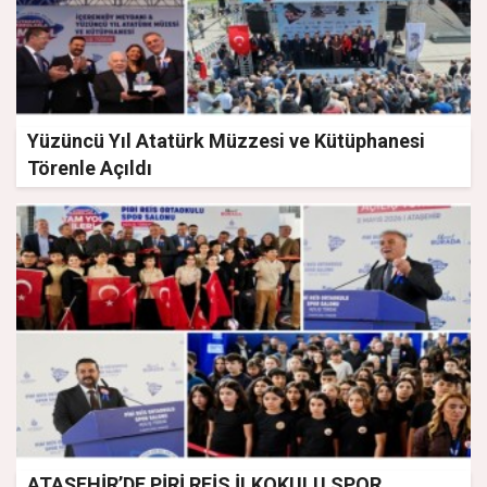
Yüzüncü Yıl Atatürk Müzzesi ve Kütüphanesi
Törenle Açıldı
ATAŞEHİR’DE PİRİ REİS İLKOKULU SPOR