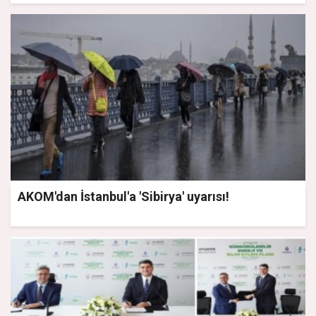
AKOM'dan İstanbul'a 'Sibirya' uyarısı!