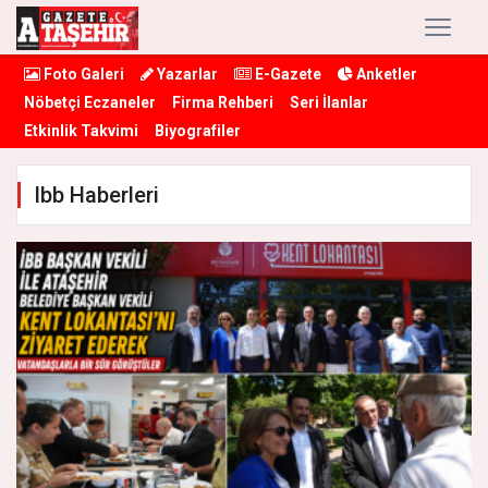
Foto Galeri
Yazarlar
E-Gazete
Anketler
Nöbetçi Eczaneler
Firma Rehberi
Seri İlanlar
Etkinlik Takvimi
Biyografiler
Ibb Haberleri