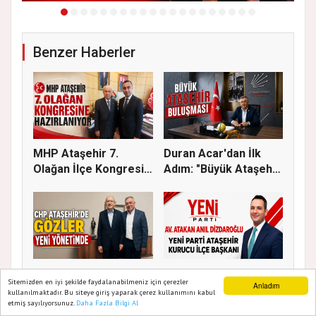
Benzer Haberler
MHP Ataşehir 7.
Duran Acar'dan İlk
Olağan İlçe Kongresi
Adım: "Büyük Ataşehir
İçin Ger...
Bulu...
CHP Ataşehir'de Yeni
Yeni Parti Ataşehir'de
Sitemizden en iyi şekilde faydalanabilmeniz için çerezler
Anladım
Dönem: İlçe
Kurucu Kadro Belli
kullanılmaktadır. Bu siteye giriş yaparak çerez kullanımını kabul
Başkanlığına...
Old...
etmiş sayılıyorsunuz.
Daha Fazla Bilgi Al
Ana Sayfa
Web TV
Foto Galeri
Yazarlar