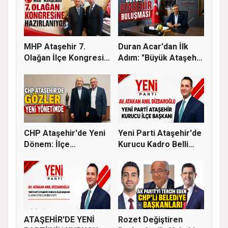
MHP Ataşehir 7.
Duran Acar'dan İlk
Olağan İlçe Kongresi
Adım: "Büyük Ataşehir
İçin Ger...
Bulu...
CHP Ataşehir'de Yeni
Yeni Parti Ataşehir'de
Dönem: İlçe
Kurucu Kadro Belli
Başkanlığına...
Old...
ATAŞEHİR'DE YENİ
Rozet Değiştiren