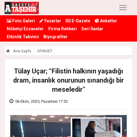
Foto Galeri
Yazarlar
E-Gazete
Anketler
Nöbetçi Eczaneler
Firma Rehberi
Seri İlanlar
Etkinlik Takvimi
Biyografiler
Ana Sayfa
SİYASET
Tülay Uçar; “Filistin halkının yaşadığı
dram, insanlık onurunun sınandığı bir
meseledir”
06 Ekim, 2025, Pazartesi 17:52