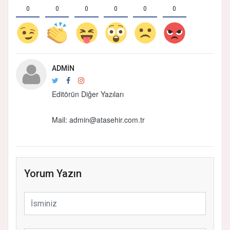
0
0
0
0
0
0
ADMIN
Editörün Diğer Yazıları
Mail: admin@atasehir.com.tr
Yorum Yazın