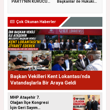
PARTİ'NİN KURUCU
Başkanlar ile Hukuki
İLÇE BAŞKAN...
Süreci...
Çok Okunan Haberler
Başkan Vekilleri Kent Lokantası'nda
Vatandaşlarla Bir Araya Geldi
MHP Ataşehir 7.
Olağan İlçe Kongresi
İçin Geri Sayım