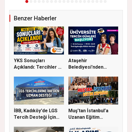
Benzer Haberler
YKS Sonuçları
Ataşehir
Açıklandı: Tercihler 29
Belediyesi'nden
Temmuz'...
Üniversite Tercihi Y...
İBB, Kadıköy'de LGS
Muş’tan İstanbul’a
Tercih Desteği İçin
Uzanan Eğitim
Danı...
Köprüsü