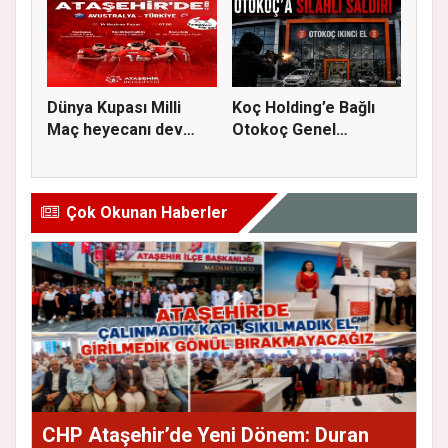
Dünya Kupası Milli
Koç Holding’e Bağlı
Maç heyecanı dev
Otokoç Genel
ekranda A...
Müdürlüğü He...
Çok Okunan Haberler
CHP Ataşehir’de Yeni Dönem: Duran