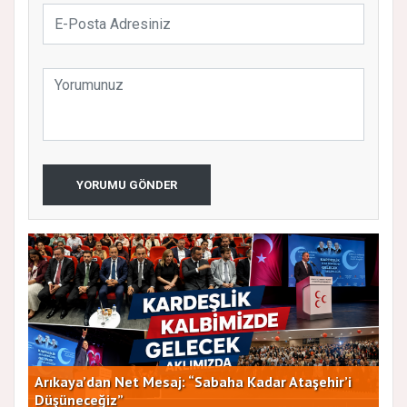
YORUMU GÖNDER
Arıkaya’dan Net Mesaj: “Sabaha Kadar Ataşehir’i
CHP
Düşüneceğiz”
ve 