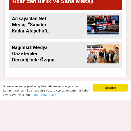
Acar’dan Birlik ve Saha Mesajı
Arıkaya’dan Net
Mesaj: “Sabaha
Kadar Ataşehir’i
Düşüneceğiz”
Bağımsız Medya
Gazeteciler
Derneği’nde Özgün
Yeniden Başkan
Sitemizden en iyi şekilde faydalanabilmeniz için çerezler
Anladım
kullanılmaktadır. Bu siteye giriş yaparak çerez kullanımını kabul
etmiş sayılıyorsunuz.
Daha Fazla Bilgi Al
Ana Sayfa
Web TV
Foto Galeri
Yazarlar
GAZETE ATAŞEHIR 2020
Yazılım |
Onemsoft
Künye
Gizlilik Politikası
Hakkımızda
Sitene Ekle
İletişim