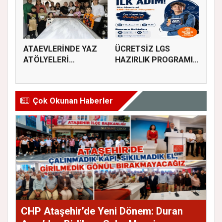
ATAEVLERİNDE YAZ
ÜCRETSİZ LGS
ATÖLYELERİ
HAZIRLIK PROGRAMI
BAŞLIYOR
KAYITLARI BAŞL...
Çok Okunan Haberler
CHP Ataşehir’de Yeni Dönem: Duran