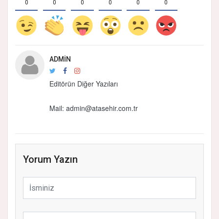
0
0
0
0
0
0
ADMIN
Editörün Diğer Yazıları
Mail: admin@atasehir.com.tr
Yorum Yazın