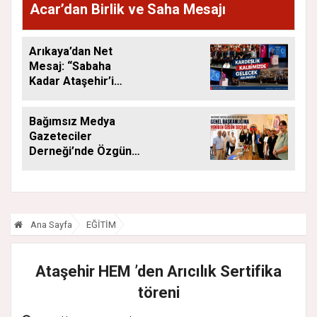
Acar’dan Birlik ve Saha Mesajı
Arıkaya’dan Net
Mesaj: “Sabaha
Kadar Ataşehir’i
Düşüneceğiz”
Bağımsız Medya
Gazeteciler
Derneği’nde Özgün
Yeniden Başkan
Ana Sayfa
EĞİTİM
Ataşehir HEM ’den Arıcılık Sertifika
töreni