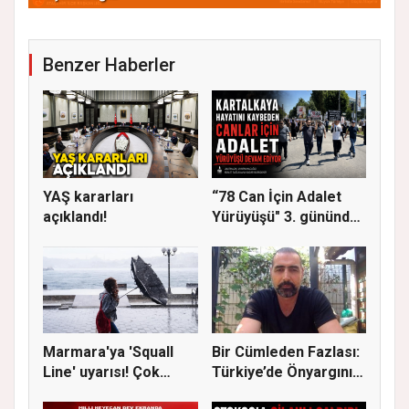
Benzer Haberler
YAŞ kararları
“78 Can İçin Adalet
açıklandı!
Yürüyüşü" 3. gününde
Gere...
Marmara'ya 'Squall
Bir Cümleden Fazlası:
Line' uyarısı! Çok
Türkiye’de Önyargının
kuvvetl...
S...