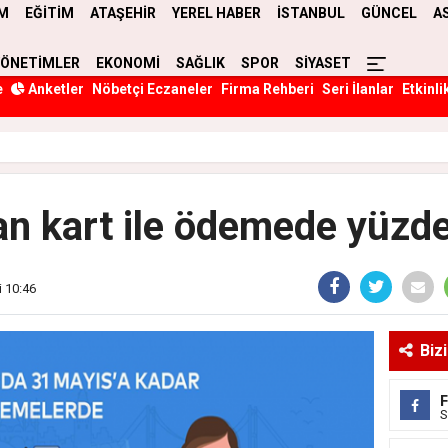
M
EĞİTİM
ATAŞEHİR
YEREL HABER
İSTANBUL
GÜNCEL
A
YÖNETİMLER
EKONOMİ
SAĞLIK
SPOR
SİYASET
e
Anketler
Nöbetçi Eczaneler
Firma Rehberi
Seri İlanlar
Etkinli
n kart ile ödemede yüzde
i 10:46
Biz
S