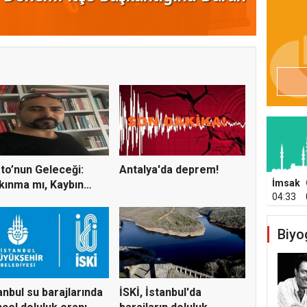
de Kurucu Kadro Belli Oldu
ÇALI
to’nun Geleceği:
Antalya'da deprem!
İmsak
kınma mı, Kaybın
04:33
la...
Biyo
anbul su barajlarında
İSKİ, İstanbul'da