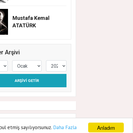
Mustafa Kemal
ATATÜRK
r Arşivi
ARŞIVI GETIR
tates soğan
Anladım
bul etmiş sayılıyorsunuz.
Daha Fazla