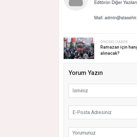
Editörün Diğer Yazıları
Mail:
admin@atasehir.
ÖNCEKI HABER
Ramazan için hang
alınacak?
Yorum Yazın