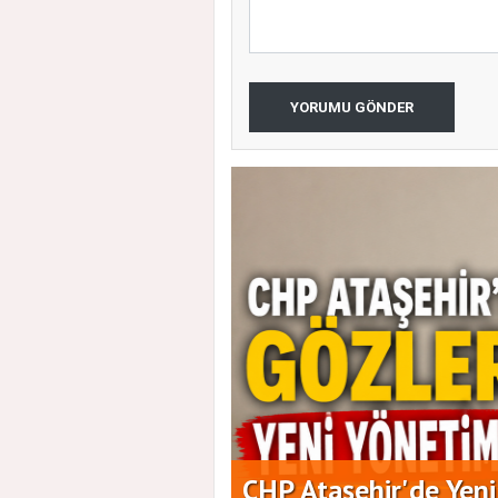
YORUMU GÖNDER
aşkanlığına Duran