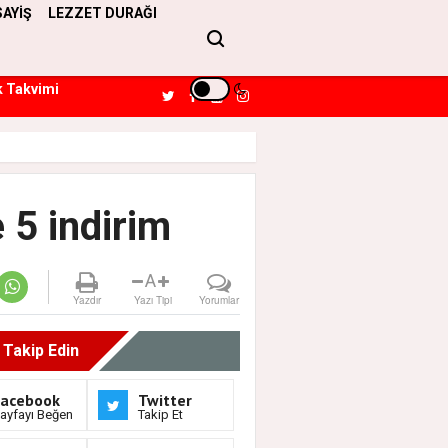
SAYİŞ
LEZZET DURAĞI
k Takvimi
 5 indirim
A
Yazdır
Yazı Tipi
Yorumlar
i Takip Edin
Facebook
Twitter
ayfayı Beğen
Takip Et