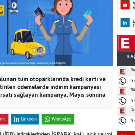
A
L
T
lunan tüm otoparklarında kredi kartı ve
ştirilen ödemelerde indirim kampanyası
 fırsatı sağlayan kampanya, Mayıs sonuna
inle
Linkedin
WhatsApp
 (İBB) iştiraklerinden İSPARK, katlı, açık ve yol