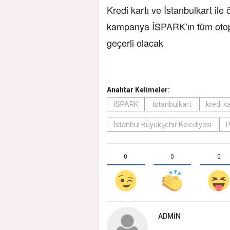
Kredi kartı ve İstanbulkart ile
kampanya İSPARK’ın tüm otopa
geçerli olacak
Anahtar Kelimeler:
İSPARK
İstanbulkart
kredi ka
İstanbul Büyükşehir Belediyesi
0
0
0
ADMIN