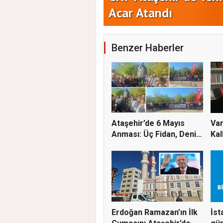
Yeni Parti Ataşehir'
Benzer Haberler
Ataşehir’de 6 Mayıs
Var
Anması: Üç Fidan, Deniz
Kal
G...
Baş
Erdoğan Ramazan’ın İlk
İst