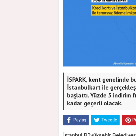
İSPARK, kent genelinde bu
İstanbulkart ile gerçekle
başlattı. Yüzde 5 indirim
kadar geçerli olacak.
Paylaş
Tweetle
P
İstanbul Büyükşehir Belediyesi