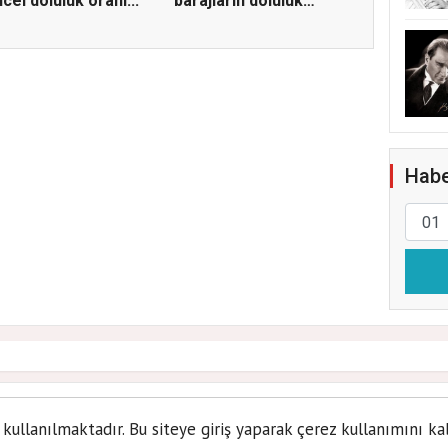
cel doluluk oranı...
barajların doluluk
oranını...
Habe
hibi ailelere ücretsiz pa
 kullanılmaktadır. Bu siteye giriş yaparak çerez kullanımını ka