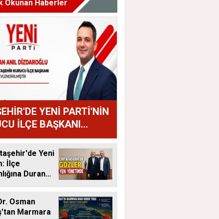
k Okunan Haberler
EHİR'DE YENİ PARTİ'NİN
CU İLÇE BAŞKANI
AN ANIL DİZDAROĞLU
U
aşehir'de Yeni
 İlçe
lığına Duran
tandı
Dr. Osman
ş'tan Marmara