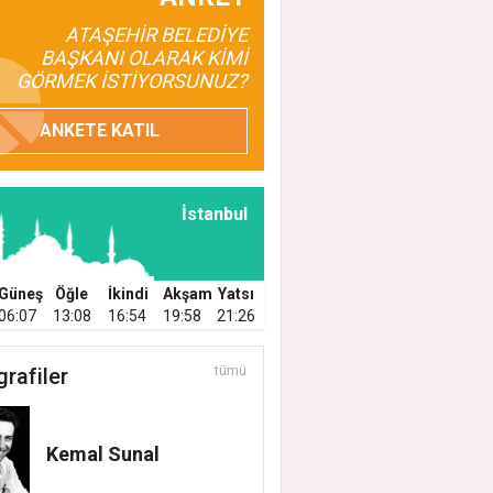
ŞMALARI ARALIKSIZ SÜRÜYOR
ATAŞEHİR BELEDİYE
BAŞKANI OLARAK KİMİ
GÖRMEK İSTİYORSUNUZ?
ANKETE KATIL
İstanbul
Güneş
Öğle
İkindi
Akşam
Yatsı
06:07
13:08
16:54
19:58
21:26
grafiler
tümü
Kemal Sunal