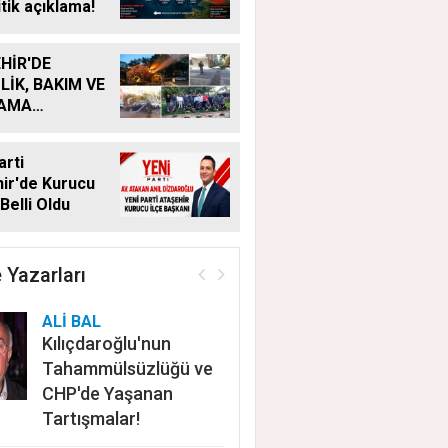
itik açıklama!
HİR'DE
LİK, BAKIM VE
LAMA
MALARI
KSIZ SÜRÜYOR
arti
ir'de Kurucu
Belli Oldu
 Yazarları
ALİ BAL
Kılıçdaroğlu'nun
Tahammülsüzlüğü ve
CHP'de Yaşanan
Tartışmalar!