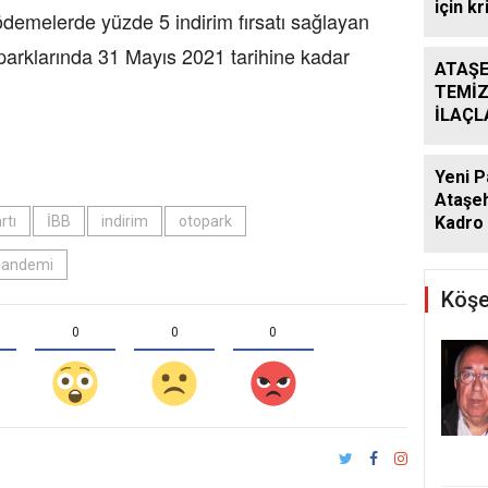
için kr
 ödemelerde yüzde 5 indirim fırsatı sağlayan
rklarında 31 Mayıs 2021 tarihine kadar
ATAŞE
TEMİZ
İLAÇ
ÇALIŞ
ARALI
Yeni P
Ataşeh
rtı
İBB
indirim
otopark
Kadro 
Pandemi
Köşe
0
0
0