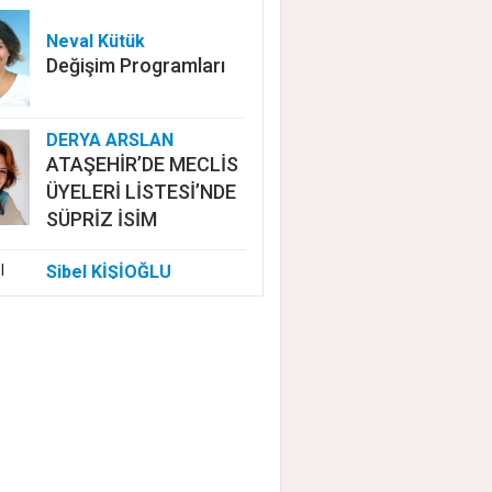
Neval Kütük
Değişim Programları
DERYA ARSLAN
ATAŞEHİR’DE MECLİS
ÜYELERİ LİSTESİ’NDE
SÜPRİZ İSİM
Sibel KİŞİOĞLU
EUROVISION'DA
NELER OLUYOR?