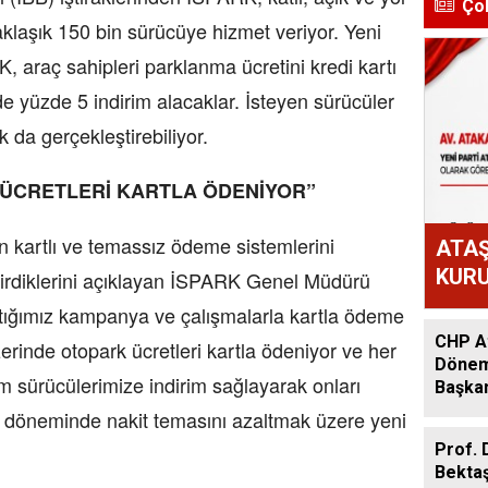
Ço
klaşık 150 bin sürücüye hizmet veriyor. Yeni
 araç sahipleri parklanma ücretini kredi kartı
de yüzde 5 indirim alacaklar. İsteyen sürücüler
 da gerçekleştirebiliyor.
 ÜCRETLERİ KARTLA ÖDENİYOR”
in kartlı ve temassız ödeme sistemlerini
ATAŞ
KURU
iştirdiklerini açıklayan İSPARK Genel Müdürü
ATAK
aptığımız kampanya ve çalışmalarla kartla ödeme
OLD
CHP At
zerinde otopark ücretleri kartla ödeniyor ve her
Dönem:
m sürücülerimize indirim sağlayarak onları
Başkan
Acar A
döneminde nakit temasını azaltmak üzere yeni
Prof. 
Bekta