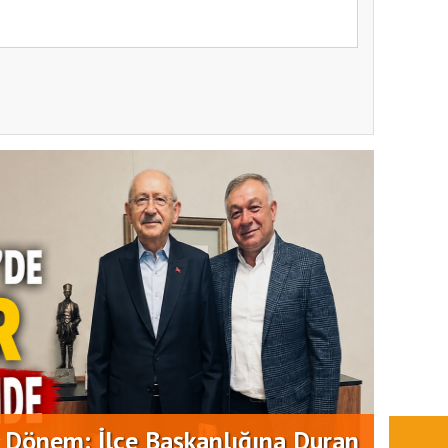
EKİPL
ATAŞ