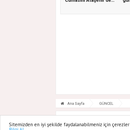
Cumasını Ataşehir’de
gün
K...
Ana Sayfa
GÜNCEL
İhtiyaç sa
Sitemizden en iyi şekilde faydalanabilmeniz için çerezler
Bilgi Al