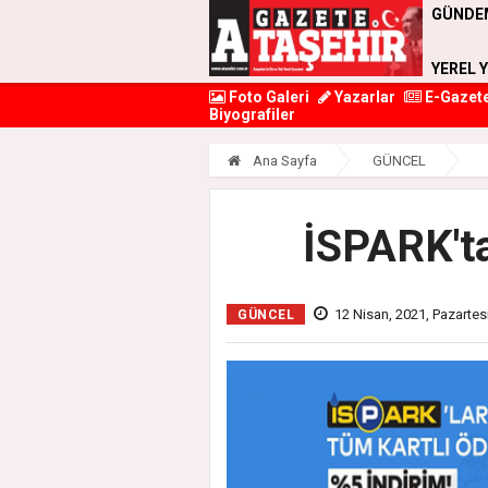
GÜNDE
YEREL 
Foto Galeri
Yazarlar
E-Gazet
Biyografiler
Ana Sayfa
GÜNCEL
İSPARK'ta
12 Nisan, 2021, Pazartes
GÜNCEL