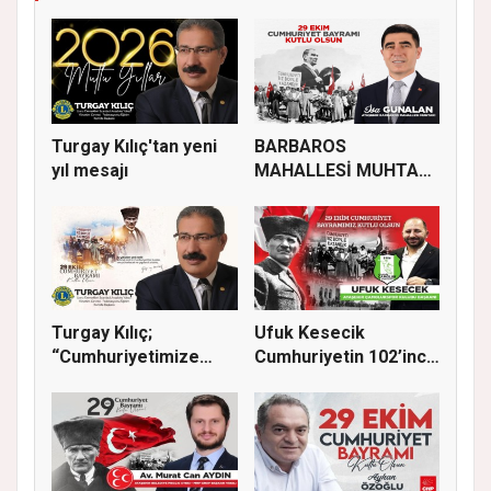
Turgay Kılıç'tan yeni
BARBAROS
yıl mesajı
MAHALLESİ MUHTARI
İSA GÜNALAN, 29 EK...
Turgay Kılıç;
Ufuk Kesecik
“Cumhuriyetimize
Cumhuriyetin 102’inci
sadakatle sahi...
yılı için...