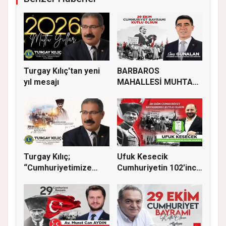
Turgay Kılıç'tan yeni
BARBAROS
yıl mesajı
MAHALLESİ MUHTARI
İSA GÜNALAN, 29 EK...
Turgay Kılıç;
Ufuk Kesecik
“Cumhuriyetimize
Cumhuriyetin 102’inci
sadakatle sahi...
yılı için...