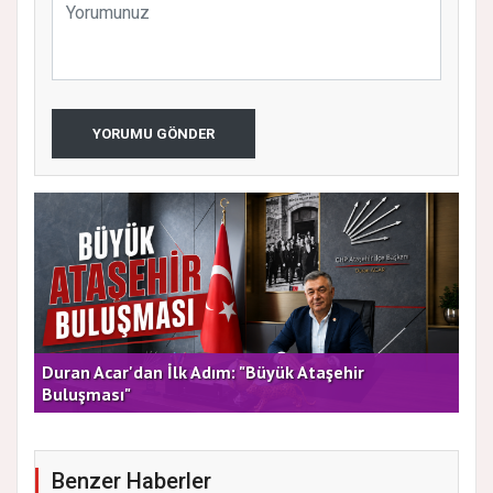
YORUMU GÖNDER
rla
Duran Acar'dan İlk Adım: "Büyük Ataşehir
AT
Buluşması"
DE
Benzer Haberler