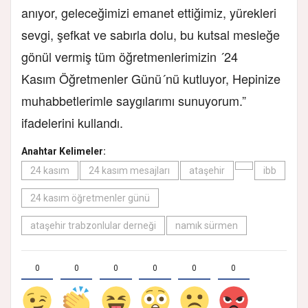
anıyor, geleceğimizi emanet ettiğimiz, yürekleri
sevgi, şefkat ve sabırla dolu, bu kutsal mesleğe
gönül vermiş tüm öğretmenlerimizin ´24
Kasım Öğretmenler Günü´nü kutluyor, Hepinize
muhabbetlerimle saygılarımı sunuyorum.”
ifadelerini kullandı.
Anahtar Kelimeler:
24 kasım
24 kasım mesajları
ataşehir
ibb
24 kasım öğretmenler günü
ataşehir trabzonlular derneği
namık sürmen
0
0
0
0
0
0