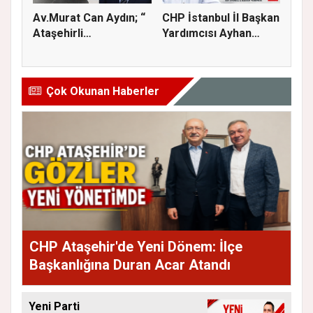
Av.Murat Can Aydın; “
CHP İstanbul İl Başkan
Ataşehirli
Yardımcısı Ayhan
komşularımız...
Özoğl...
Çok Okunan Haberler
CHP Ataşehir'de Yeni Dönem: İlçe
Başkanlığına Duran Acar Atandı
Yeni Parti