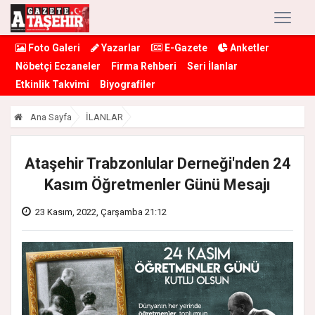
Foto Galeri
Yazarlar
E-Gazete
Anketler
Nöbetçi Eczaneler
Firma Rehberi
Seri İlanlar
Etkinlik Takvimi
Biyografiler
Ana Sayfa
İLANLAR
Ataşehir Trabzonlular Derneği'nden 24
Kasım Öğretmenler Günü Mesajı
23 Kasım, 2022, Çarşamba 21:12