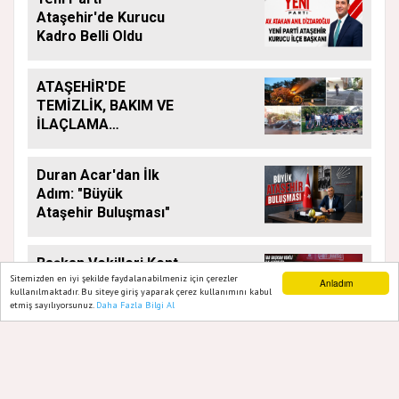
Ataşehir'de Kurucu
Kadro Belli Oldu
ATAŞEHİR'DE
TEMİZLİK, BAKIM VE
İLAÇLAMA
ÇALIŞMALARI
ARALIKSIZ SÜRÜYOR
Duran Acar'dan İlk
Adım: "Büyük
Ataşehir Buluşması"
Başkan Vekilleri Kent
Sitemizden en iyi şekilde faydalanabilmeniz için çerezler
Lokantası'nda
Anladım
kullanılmaktadır. Bu siteye giriş yaparak çerez kullanımını kabul
Vatandaşlarla Bir
etmiş sayılıyorsunuz.
Daha Fazla Bilgi Al
Ana Sayfa
Web TV
Foto Galeri
Yazarlar
Araya Geldi