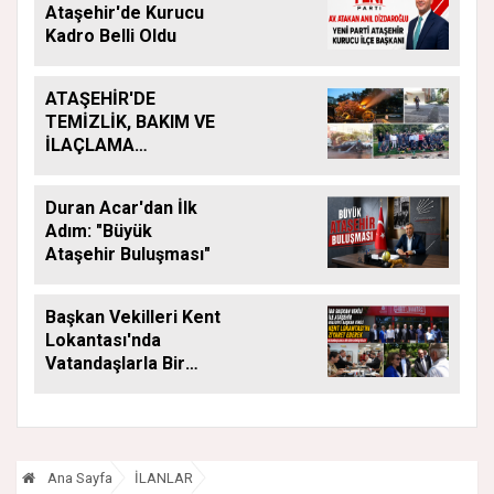
Ataşehir'de Kurucu
Kadro Belli Oldu
ATAŞEHİR'DE
TEMİZLİK, BAKIM VE
İLAÇLAMA
ÇALIŞMALARI
ARALIKSIZ SÜRÜYOR
Duran Acar'dan İlk
Adım: "Büyük
Ataşehir Buluşması"
Başkan Vekilleri Kent
Lokantası'nda
Vatandaşlarla Bir
Araya Geldi
Ana Sayfa
İLANLAR