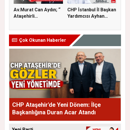
Av.Murat Can Aydın; “
CHP İstanbul İl Başkan
Ataşehirli
Yardımcısı Ayhan
komşularımız...
Özoğl...
Çok Okunan Haberler
CHP Ataşehir'de Yeni Dönem: İlçe
Başkanlığına Duran Acar Atandı
Yeni Parti