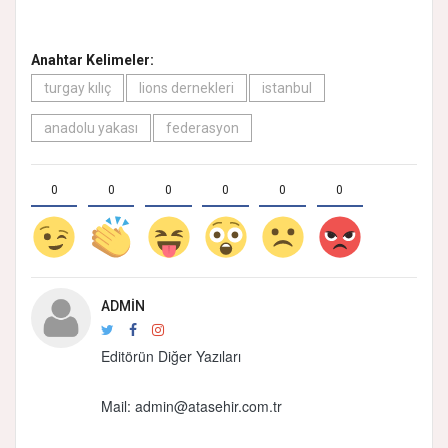
Anahtar Kelimeler:
turgay kılıç
lions dernekleri
istanbul
anadolu yakası
federasyon
0
0
0
0
0
0
ADMIN
Editörün Diğer Yazıları
Mail:
admin@atasehir.com.tr