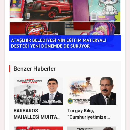
ATAŞEHİR BELEDİYESİ’NİN EĞİTİM MATERYALİ
Tic
DESTEĞİ YENİ DÖNEMDE DE SÜRÜYOR
Bu 
Benzer Haberler
BARBAROS
Turgay Kılıç;
MAHALLESİ MUHTARI
“Cumhuriyetimize
İSA GÜNALAN, 29 EK...
sadakatle sahi...