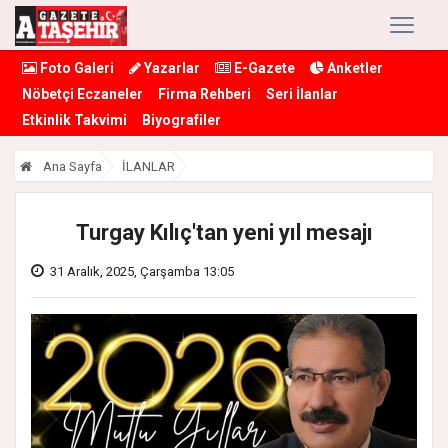
Foto Galeri
Yazarlar
E-Gazete
Anketler
Nöbetçi Eczaneler
Firma Rehberi
Seri İlanlar
Etkinlik Takvimi
Biyografiler
Ana Sayfa
İLANLAR
Turgay Kılıç'tan yeni yıl mesajı
31 Aralık, 2025, Çarşamba 13:05