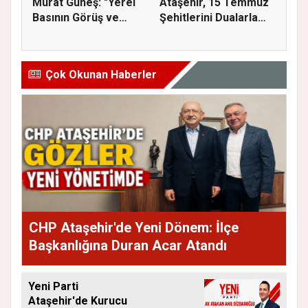
Murat Güneş: "Yerel
Ataşehir, 15 Temmuz
Basının Görüş ve
Şehitlerini Dualarla
Eleştiri...
Andı...
Çok Okunan Haberler
CHP Ataşehir'de Yeni Dönem: İlçe
Başkanlığına Duran Acar Atandı
Yeni Parti
Ataşehir'de Kurucu