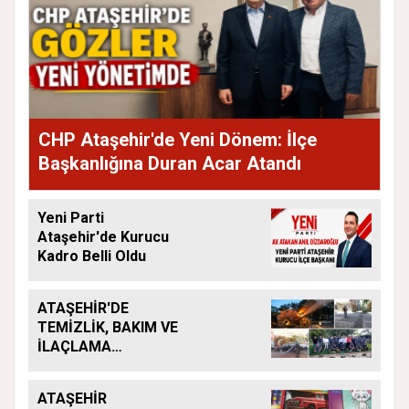
CHP Ataşehir'de Yeni Dönem: İlçe
Başkanlığına Duran Acar Atandı
Yeni Parti
Ataşehir'de Kurucu
Kadro Belli Oldu
ATAŞEHİR'DE
TEMİZLİK, BAKIM VE
İLAÇLAMA
ÇALIŞMALARI
ARALIKSIZ SÜRÜYOR
ATAŞEHİR