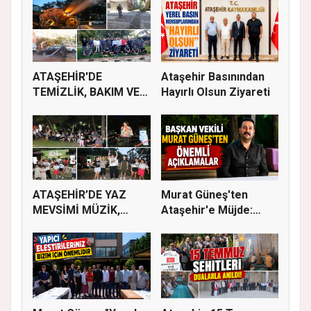
ATAŞEHİR'DE
Ataşehir Basınından
TEMİZLİK, BAKIM VE
Hayırlı Olsun Ziyareti
İLAÇLAMA ÇALIŞ...
ATAŞEHİR’DE YAZ
Murat Güneş'ten
MEVSİMİ MÜZİK,
Ataşehir'e Müjde:
SİNEMA VE ŞENL...
İmar Planla...