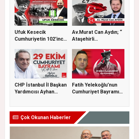
Ufuk Kesecik
Av.Murat Can Aydın; “
Cumhuriyetin 102’inci
Ataşehirli
yılı için...
komşularımız...
CHP İstanbul İl Başkan
Fatih Yelekoğlu’nun
Yardımcısı Ayhan
Cumhuriyet Bayramı
Özoğl...
Mesajı
Çok Okunan Haberler