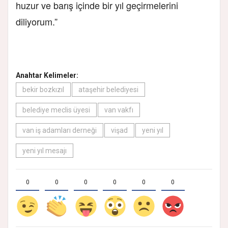
huzur ve barış içinde bir yıl geçirmelerini
diliyorum.”
Anahtar Kelimeler:
bekir bozkızıl
ataşehir belediyesi
belediye meclis üyesi
van vakfı
van iş adamları derneği
vişad
yeni yıl
yeni yıl mesajı
0
0
0
0
0
0