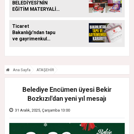
BELEDİYESİ’NİN
EĞİTİM MATERYALİ
DESTEĞİ YENİ
DÖNEMDE DE
Ticaret
SÜRÜYOR
Bakanlığı'ndan tapu
ve gayrimenkul
kararı: Bu kritik adımı
atlayan satış
yapamayacak
Ana Sayfa
ATAŞEHİR
Belediye Encümen üyesi Bekir
Bozkızıl'dan yeni yıl mesajı
31 Aralık, 2025, Çarşamba 13:00