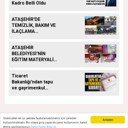
Kadro Belli Oldu
ATAŞEHİR'DE
TEMİZLİK, BAKIM VE
İLAÇLAMA
ÇALIŞMALARI
ARALIKSIZ SÜRÜYOR
ATAŞEHİR
BELEDİYESİ’NİN
EĞİTİM MATERYALİ
DESTEĞİ YENİ
DÖNEMDE DE
Ticaret
SÜRÜYOR
Bakanlığı'ndan tapu
ve gayrimenkul
kararı: Bu kritik adımı
atlayan satış
yapamayacak
Sitemizden en iyi şekilde faydalanabilmeniz için çerezler
Anladım
kullanılmaktadır. Bu siteye giriş yaparak çerez kullanımını kabul
GAZETE ATAŞEHIR 2020
etmiş sayılıyorsunuz.
Daha Fazla Bilgi Al
Ana Sayfa
Web TV
Foto Galeri
Yazarlar