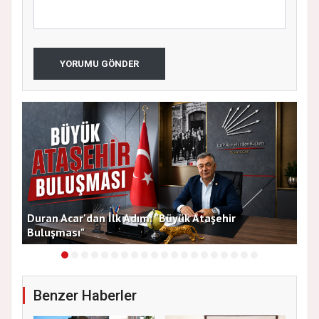
YORUMU GÖNDER
Duran Acar'dan İlk Adım: "Büyük Ataşehir
AT
Buluşması"
DE
Benzer Haberler