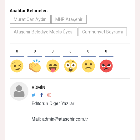
Anahtar Kelimeler:
Murat Can Aydın
MHP Ataşehir
Ataşehir Belediye Meclis Üyesi
Cumhuriyet Bayramı
0
0
0
0
0
0
ADMIN
Editörün Diğer Yazıları
Mail:
admin@atasehir.com.tr