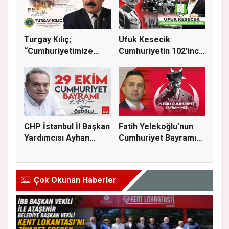
Turgay Kılıç;
Ufuk Kesecik
“Cumhuriyetimize
Cumhuriyetin 102’inci
sadakatle sahi...
yılı için...
CHP İstanbul İl Başkan
Fatih Yelekoğlu’nun
Yardımcısı Ayhan
Cumhuriyet Bayramı
Özoğl...
Mesajı
Çok Okunan Haberler