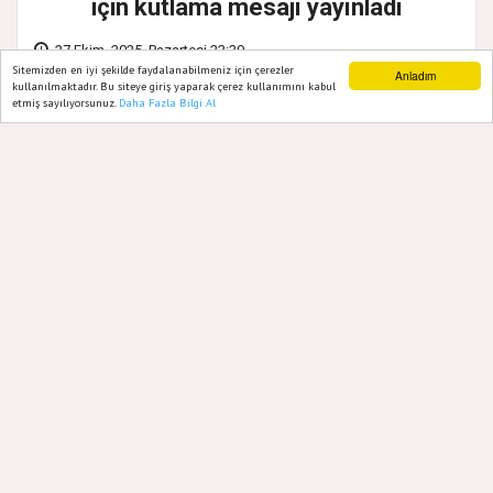
için kutlama mesajı yayınladı
27 Ekim, 2025, Pazartesi 23:39
Sitemizden en iyi şekilde faydalanabilmeniz için çerezler
Anladım
kullanılmaktadır. Bu siteye giriş yaparak çerez kullanımını kabul
etmiş sayılıyorsunuz.
Daha Fazla Bilgi Al
Ana Sayfa
Web TV
Foto Galeri
Yazarlar
Ataşehir Çamolukspor Kulübü Başkanı
Ufuk Kesecek, 29 Ekim Cumhuriyet
Bayramı ve Cumhuriyetin 102’inci yıl
dönümü nedeniyle mesaj yayımladı.