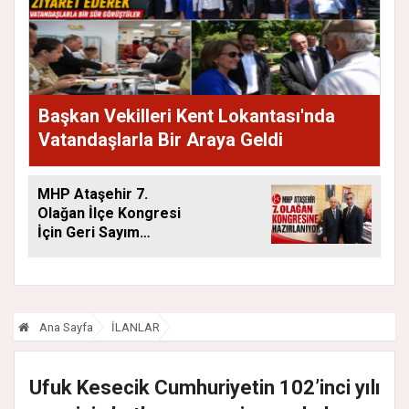
Başkan Vekilleri Kent Lokantası'nda
Vatandaşlarla Bir Araya Geldi
MHP Ataşehir 7.
Olağan İlçe Kongresi
İçin Geri Sayım
Başladı
Ana Sayfa
İLANLAR
Ufuk Kesecik Cumhuriyetin 102’inci yılı