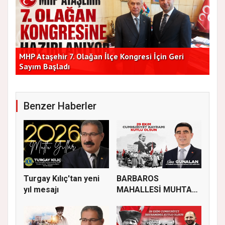
Başkan Vekilleri Kent Lokantası'nda Vatandaşlarla
Dur
Bir Araya Geldi
Bu
Benzer Haberler
Turgay Kılıç'tan yeni
BARBAROS
yıl mesajı
MAHALLESİ MUHTARI
İSA GÜNALAN, 29 EK...