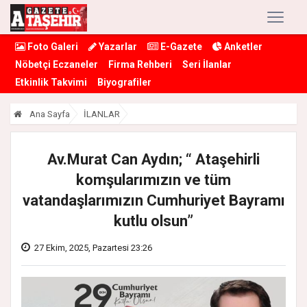
Foto Galeri
Yazarlar
E-Gazete
Anketler
Nöbetçi Eczaneler
Firma Rehberi
Seri İlanlar
Etkinlik Takvimi
Biyografiler
Ana Sayfa
İLANLAR
Av.Murat Can Aydın; “ Ataşehirli
komşularımızın ve tüm
vatandaşlarımızın Cumhuriyet Bayramı
kutlu olsun”
27 Ekim, 2025, Pazartesi 23:26