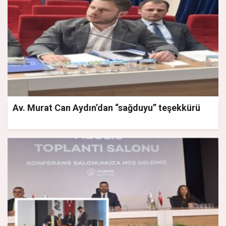
Av. Murat Can Aydın’dan “sağduyu” teşekkürü