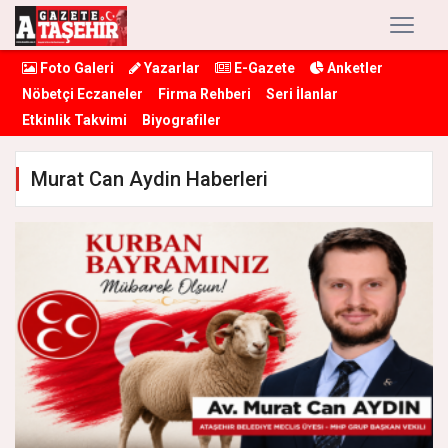
Foto Galeri
Yazarlar
E-Gazete
Anketler
Nöbetçi Eczaneler
Firma Rehberi
Seri İlanlar
Etkinlik Takvimi
Biyografiler
Murat Can Aydin Haberleri