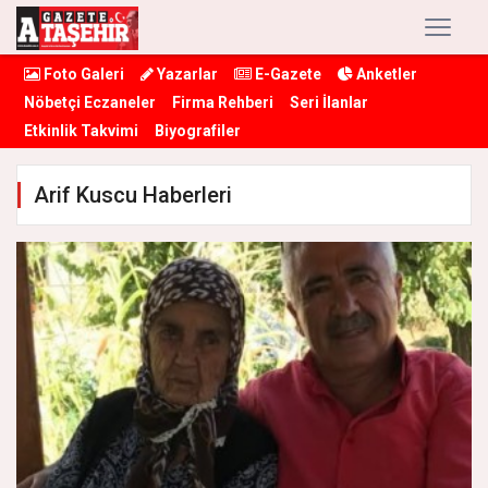
Foto Galeri
Yazarlar
E-Gazete
Anketler
Nöbetçi Eczaneler
Firma Rehberi
Seri İlanlar
Etkinlik Takvimi
Biyografiler
Arif Kuscu Haberleri