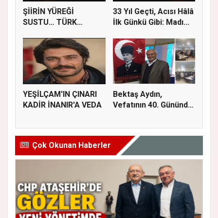
ŞİİRİN YÜREĞİ
33 Yıl Geçti, Acısı Hâlâ
SUSTU… TÜRK
İlk Günkü Gibi: Madı...
EDEBİYATI AHMET
TEL...
YEŞİLÇAM'IN ÇINARI
Bektaş Aydın,
KADİR İNANIR'A VEDA
Vefatının 40. Gününde
Dualarla...
Çok Okunan Haberler