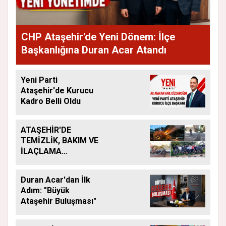
CHP Ataşehir'de Yeni Dönem: İlçe
Başkanlığına Duran Acar Atandı
Yeni Parti
Ataşehir'de Kurucu
Kadro Belli Oldu
ATAŞEHİR'DE
TEMİZLİK, BAKIM VE
İLAÇLAMA
ÇALIŞMALARI
ARALIKSIZ SÜRÜYOR
Duran Acar'dan İlk
Adım: "Büyük
Ataşehir Buluşması"