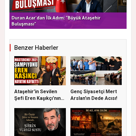
rla
Duran Acar'dan İlk Adım: "Büyük Ataşehir
AT
Buluşması"
DE
Benzer Haberler
Ataşehir'in Sevilen
Genç Siyasetçi Mert
Şefi Eren Kaşıkçı'nın
Arslan'ın Dede Acısı!
Vef...