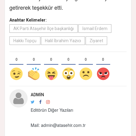
getirerek teşekkür etti.
Anahtar Kelimeler:
AK Parti Ataşehir İlçe başkanlığı
İsmail Erdem
Hakkı Topçu
Halil İbrahim Yazıcı
Ziyaret
0
0
0
0
0
0
ADMIN
Editörün Diğer Yazıları
Mail: admin@atasehir.com.tr