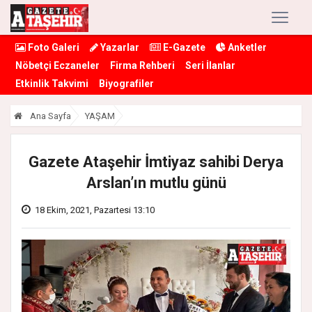
Foto Galeri
Yazarlar
E-Gazete
Anketler
Nöbetçi Eczaneler
Firma Rehberi
Seri İlanlar
Etkinlik Takvimi
Biyografiler
Ana Sayfa
YAŞAM
Gazete Ataşehir İmtiyaz sahibi Derya
Arslan’ın mutlu günü
18 Ekim, 2021, Pazartesi 13:10