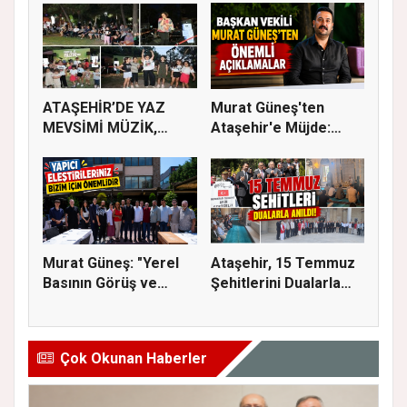
ATAŞEHİR’DE YAZ
Murat Güneş'ten
MEVSİMİ MÜZİK,
Ataşehir'e Müjde:
SİNEMA VE ŞENL...
İmar Planla...
Murat Güneş: "Yerel
Ataşehir, 15 Temmuz
Basının Görüş ve
Şehitlerini Dualarla
Eleştiri...
Andı...
Çok Okunan Haberler