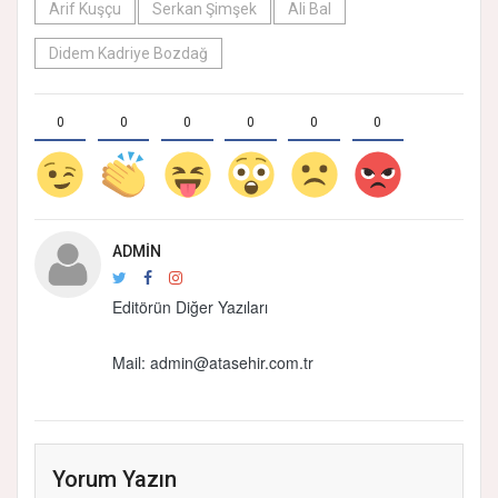
Arif Kuşçu
Serkan Şimşek
Ali Bal
Didem Kadriye Bozdağ
0
0
0
0
0
0
ADMIN
Editörün Diğer Yazıları
Mail:
admin@atasehir.com.tr
Yorum Yazın