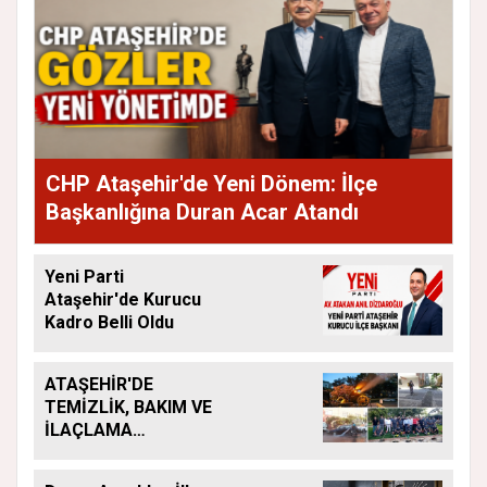
CHP Ataşehir'de Yeni Dönem: İlçe
Başkanlığına Duran Acar Atandı
Yeni Parti
Ataşehir'de Kurucu
Kadro Belli Oldu
ATAŞEHİR'DE
TEMİZLİK, BAKIM VE
İLAÇLAMA
ÇALIŞMALARI
ARALIKSIZ SÜRÜYOR