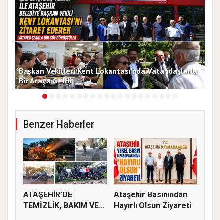
Başkan Vekilleri Kent Lokantası'nda Vatandaşlarla
Dur
Bir Araya Geldi
Bu
Benzer Haberler
ATAŞEHİR'DE
Ataşehir Basınından
TEMİZLİK, BAKIM VE
Hayırlı Olsun Ziyareti
İLAÇLAMA ÇALIŞ...