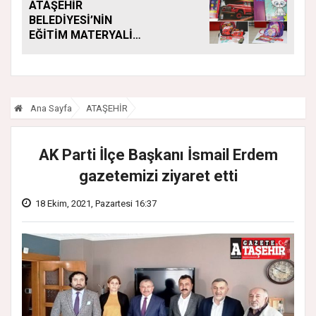
ATAŞEHİR
BELEDİYESİ’NİN
EĞİTİM MATERYALİ
DESTEĞİ YENİ
DÖNEMDE DE
SÜRÜYOR
Ana Sayfa
ATAŞEHİR
AK Parti İlçe Başkanı İsmail Erdem
gazetemizi ziyaret etti
18 Ekim, 2021, Pazartesi 16:37