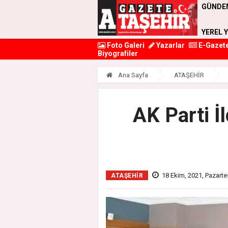
GÜNDE
YEREL 
Foto Galeri
Yazarlar
E-Gazet
Biyografiler
Ana Sayfa
ATAŞEHİR
AK Parti İ
18 Ekim, 2021, Pazarte
ATAŞEHİR