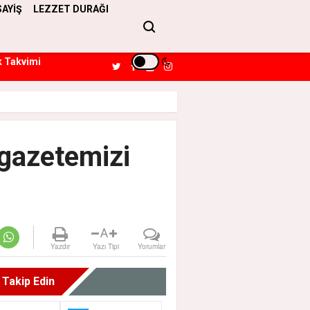
SAYİŞ
LEZZET DURAĞI
k Takvimi
 gazetemizi
A
Yazdır
Yazı Tipi
Yorumlar
i Takip Edin