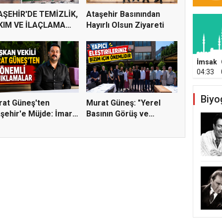
AŞEHİR'DE TEMİZLİK,
Ataşehir Basınından
KIM VE İLAÇLAMA
Hayırlı Olsun Ziyareti
IŞ...
İmsak
04:33
Biyo
at Güneş'ten
Murat Güneş: "Yerel
şehir'e Müjde: İmar
Basının Görüş ve
nla...
Eleştiri...