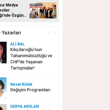
sız Medya
ciler
ği’nde Özgün
en Başkan
 Yazarları
ALİ BAL
Kılıçdaroğlu'nun
Tahammülsüzlüğü ve
CHP'de Yaşanan
Tartışmalar!
Neval Kütük
Değişim Programları
DERYA ARSLAN