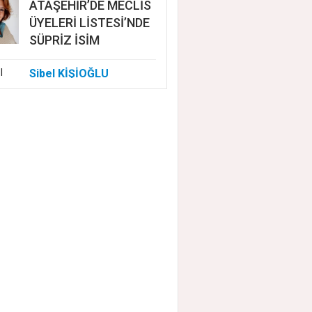
ATAŞEHİR’DE MECLİS
ÜYELERİ LİSTESİ’NDE
SÜPRİZ İSİM
Sibel KİŞİOĞLU
EUROVISION'DA
NELER OLUYOR?