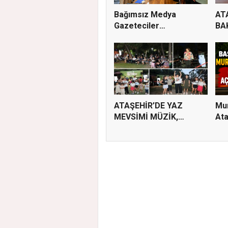
Bağımsız Medya
AT
Gazeteciler
BA
Derneği’nde Özgün...
ÇAL
ATAŞEHİR’DE YAZ
Mur
MEVSİMİ MÜZİK,
Ata
SİNEMA VE ŞENL...
Pla