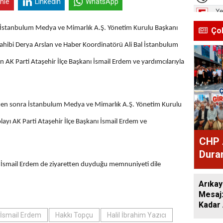
inle
Linkedin
WhatsApp
da İstanbulum Medya ve Mimarlık A.Ş. Yönetim Kurulu Başkanı
Ço
sahibi Derya Arslan ve Haber Koordinatörü Ali Bal
İstanbulum
n AK Parti Ataşehir İlçe Başkanı İsmail Erdem ve yardımcılarıyla
ten sonra İstanbulum Medya ve Mimarlık A.Ş. Yönetim Kurulu
layı AK Parti Ataşehir İlçe Başkanı İsmail Erdem ve
CHP 
Duran
nı İsmail Erdem de ziyaretten duyduğu memnuniyeti dile
Mesa
Arıkay
Mesaj
Kadar 
Düşün
İsmail Erdem
Hakkı Topçu
Halil İbrahim Yazıcı