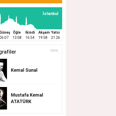
İstanbul
Güneş
Öğle
İkindi
Akşam
Yatsı
06:07
13:08
16:54
19:58
21:26
grafiler
tümü
Kemal Sunal
Mustafa Kemal
ATATÜRK