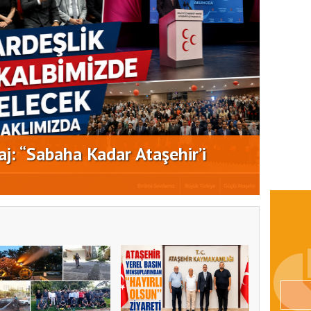
j: “Sabaha Kadar Ataşehir’i
CHP A
Saha 