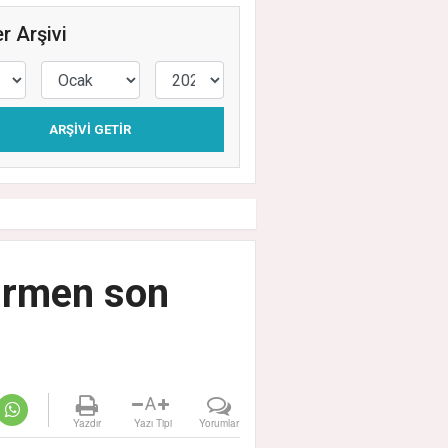
r Arşivi
ARŞIVI GETIR
ürmen son
A
Yazdır
Yazı Tipi
Yorumlar