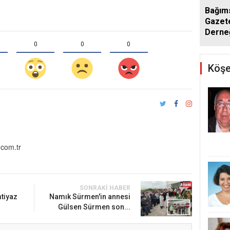
Bağım
Gazete
Derne
Yenid
0
0
0
Köşe
com.tr
SONRAKI HABER
mtiyaz
Namık Sürmen'in annesi
Gülsen Sürmen son...