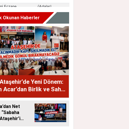
k Okunan Haberler
Ataşehir’de Yeni Dönem:
 Acar’dan Birlik ve Saha
jı
a’dan Net
: “Sabaha
Ataşehir’i
eceğiz”