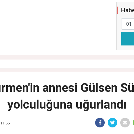
Habe
rmen'in annesi Gülsen S
yolculuğuna uğurlandı
 11:56