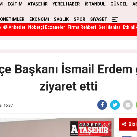
M
EĞİTİM
ATAŞEHİR
YEREL HABER
İSTANBUL
GÜNCEL
A
YÖNETİMLER
EKONOMİ
SAĞLIK
SPOR
SİYASET
e
Anketler
Nöbetçi Eczaneler
Firma Rehberi
Seri İlanlar
Etkinli
lçe Başkanı İsmail Erdem
ziyaret etti
si 16:37
Biz