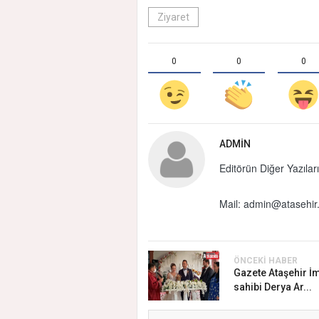
Ziyaret
0
0
0
ADMIN
Editörün Diğer Yazıları
Mail:
admin@atasehir.
ÖNCEKI HABER
Gazete Ataşehir İ
sahibi Derya Ar...