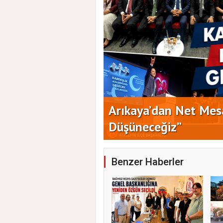
i’nde Özgün
Arıkaya’dan Net Mesa
Düşüneceğiz”
Benzer Haberler