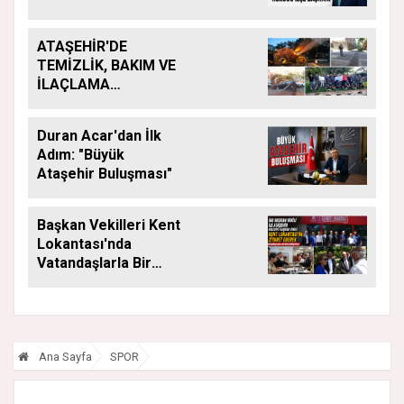
ATAŞEHİR'DE
TEMİZLİK, BAKIM VE
İLAÇLAMA
ÇALIŞMALARI
ARALIKSIZ SÜRÜYOR
Duran Acar'dan İlk
Adım: "Büyük
Ataşehir Buluşması"
Başkan Vekilleri Kent
Lokantası'nda
Vatandaşlarla Bir
Araya Geldi
Ana Sayfa
SPOR