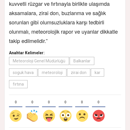
kuvvetli rüzgar ve fırtınayla birlikte ulaşımda
aksamalara, zirai don, buzlanma ve sağlık
sorunları gibi olumsuzluklara karşı tedbirli
olunmalı, meteorolojik rapor ve uyarılar dikkatle
takip edilmelidir.”
Anahtar Kelimeler:
Meteoroloji Genel Müdürlüğü
Balkanlar
soguk hava
meteoroloji
zirai don
kar
fırtına
0
0
0
0
0
0