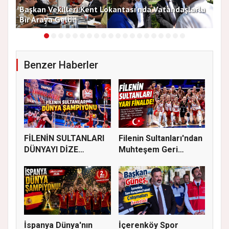
Başkan Vekilleri Kent Lokantası'nda Vatandaşlarla
Dur
Bir Araya Geldi
Bu
Benzer Haberler
FİLENİN SULTANLARI
Filenin Sultanları'ndan
DÜNYAYI DİZE
Muhteşem Geri
GETİRDİ
Dönüş!...
İspanya Dünya'nın
İçerenköy Spor