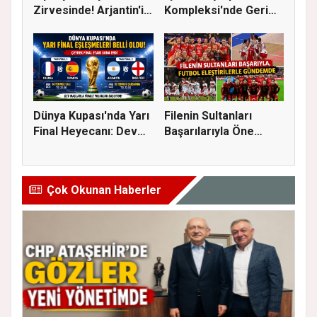
Zirvesinde! Arjantin'i
Kompleksi'nde Geri
Yene...
Sayım Başla...
Dünya Kupası'nda Yarı
Filenin Sultanları
Final Heyecanı: Dev
Başarılarıyla Öne
Eşl...
Çıkarken...
Çok Okunan Haberler