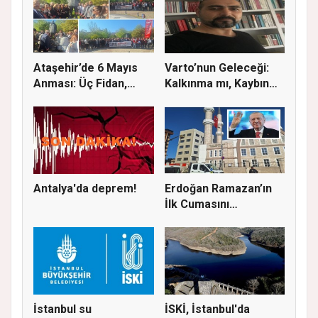
Ataşehir’de 6 Mayıs
Varto’nun Geleceği:
Anması: Üç Fidan,
Kalkınma mı, Kaybın
Deniz G...
Başla...
Antalya'da deprem!
Erdoğan Ramazan’ın
İlk Cumasını
Ataşehir’de K...
İstanbul su
İSKİ, İstanbul'da