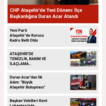
CHP Ataşehir'de Yeni Dönem: İlçe
Başkanlığına Duran Acar Atandı
Yeni Parti
Ataşehir'de Kurucu
Kadro Belli Oldu
ATAŞEHİR'DE
TEMİZLİK, BAKIM VE
İLAÇLAMA
ÇALIŞMALARI
ARALIKSIZ SÜRÜYOR
Duran Acar'dan İlk
Adım: "Büyük
Ataşehir Buluşması"
Başkan Vekilleri Kent
Lokantası'nda