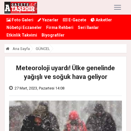
Foto Galeri
Yazarlar
E-Gazete
Anketler
Nöbetçi Eczaneler
Firma Rehberi
Seri İlanlar
Etkinlik Takvimi
Biyografiler
Ana Sayfa
GÜNCEL
Meteoroloji uyardı! Ülke genelinde
yağışlı ve soğuk hava geliyor
27 Mart, 2023, Pazartesi 14:08