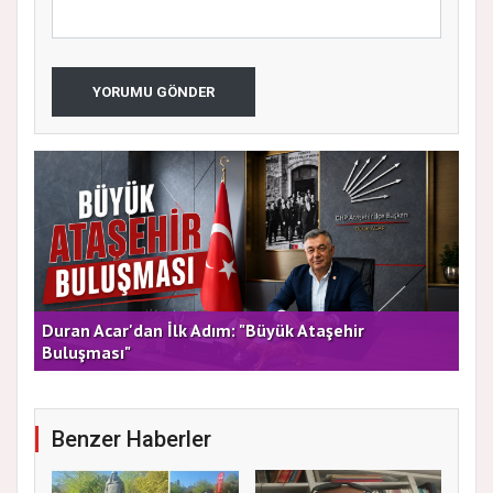
YORUMU GÖNDER
rla
Duran Acar'dan İlk Adım: "Büyük Ataşehir
AT
Buluşması"
DE
Benzer Haberler