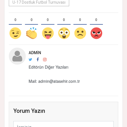
U-17 Dostluk Futbol Turnuvası
0
0
0
0
0
0
ADMIN
Editörün Diğer Yazıları
Mail: admin@atasehir.com.tr
Yorum Yazın