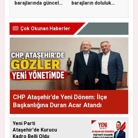
barajlarında güncel
barajların doluluk
doluluk oranı...
oranını...
Çok Okunan Haberler
CHP Ataşehir'de Yeni Dönem: İlçe
Başkanlığına Duran Acar Atandı
Yeni Parti
Ataşehir'de Kurucu
Kadro Belli Oldu