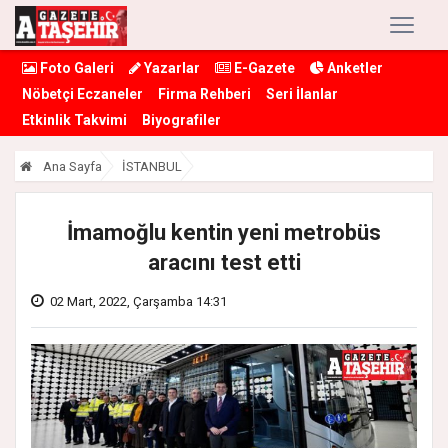
Foto Galeri
Yazarlar
E-Gazete
Anketler
Nöbetçi Eczaneler
Firma Rehberi
Seri İlanlar
Etkinlik Takvimi
Biyografiler
Ana Sayfa
İSTANBUL
İmamoğlu kentin yeni metrobüs
aracını test etti
02 Mart, 2022, Çarşamba 14:31