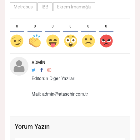
Metrobüs
İBB
Ekrem İmamoğlu
0
0
0
0
0
0
ADMIN
Editörün Diğer Yazıları
Mail:
admin@atasehir.com.tr
Yorum Yazın