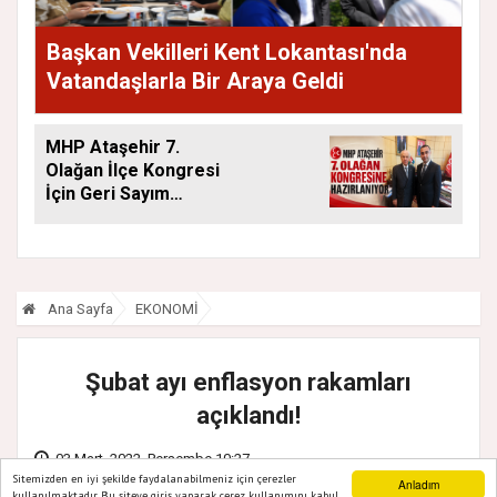
Başkan Vekilleri Kent Lokantası'nda
Vatandaşlarla Bir Araya Geldi
MHP Ataşehir 7.
Olağan İlçe Kongresi
İçin Geri Sayım
Başladı
Ana Sayfa
EKONOMİ
Şubat ayı enflasyon rakamları
açıklandı!
03 Mart, 2022, Perşembe 10:27
Sitemizden en iyi şekilde faydalanabilmeniz için çerezler
Anladım
kullanılmaktadır. Bu siteye giriş yaparak çerez kullanımını kabul