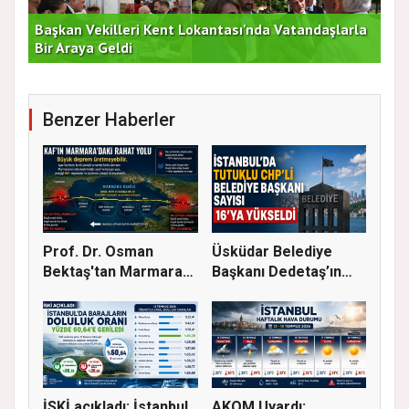
Başkan Vekilleri Kent Lokantası'nda Vatandaşlarla
Dur
Bir Araya Geldi
Bu
Benzer Haberler
Prof. Dr. Osman
Üsküdar Belediye
Bektaş'tan Marmara
Başkanı Dedetaş’ın
için kriti...
Tutuklanm...
İSKİ açıkladı: İstanbul
AKOM Uyardı: