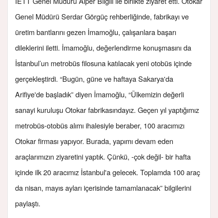
İETT Genel Müdürü Alper Bilgili ile birlikte ziyaret etti. Otokar
Genel Müdürü Serdar Görgüç rehberliğinde, fabrikayı ve
üretim bantlarını gezen İmamoğlu, çalışanlara başarı
dileklerini iletti. İmamoğlu, değerlendirme konuşmasını da
İstanbul’un metrobüs filosuna katılacak yeni otobüs içinde
gerçekleştirdi. “Bugün, güne ve haftaya Sakarya'da
Arifiye'de başladık” diyen İmamoğlu, “Ülkemizin değerli
sanayi kuruluşu Otokar fabrikasındayız. Geçen yıl yaptığımız
metrobüs-otobüs alımı ihalesiyle beraber, 100 aracımızı
Otokar firması yapıyor. Burada, yapımı devam eden
araçlarımızın ziyaretini yaptık. Çünkü, -çok değil- bir hafta
içinde ilk 20 aracımız İstanbul'a gelecek. Toplamda 100 araç
da nisan, mayıs ayları içerisinde tamamlanacak” bilgilerini
paylaştı.