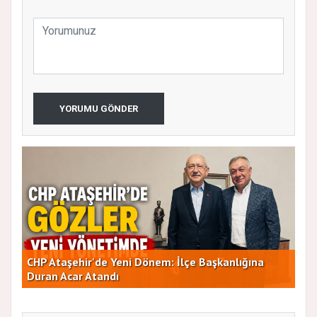
YORUMU GÖNDER
CHP Ataşehir'de Yeni Dönem: İlçe Başkanlığına
Duran Acar Atandı
Yen