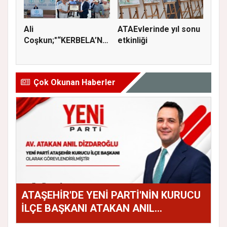
Ali
ATAEvlerinde yıl sonu
Coşkun;"“KERBELA’NIN
etkinliği
YASI, ADALETİN VE
HA...
Çok Okunan Haberler
ATAŞEHİR'DE YENİ PARTİ'NİN KURUCU
İLÇE BAŞKANI ATAKAN ANIL
DİZDAROĞLU OLDU