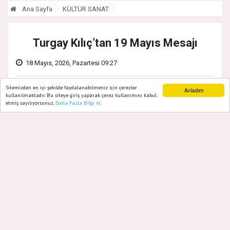
Ana Sayfa
KÜLTÜR SANAT
Turgay Kılıç’tan 19 Mayıs Mesajı
18 Mayıs, 2026, Pazartesi 09:27
Sitemizden en iyi şekilde faydalanabilmeniz için çerezler
Anladım
kullanılmaktadır. Bu siteye giriş yaparak çerez kullanımını kabul
etmiş sayılıyorsunuz.
Daha Fazla Bilgi Al
Ana Sayfa
Web TV
Foto Galeri
Yazarlar
“19 Mayıs 1919, Gazi Mustafa Kemal
Atatürk’ün Samsun’a çıkarak milletimizin