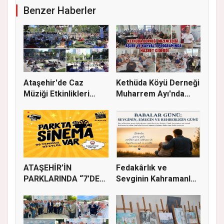
Benzer Haberler
Ataşehir'de Caz
Kethüda Köyü Derneği
Müziği Etkinlikleri
Muharrem Ayı'nda
devam ede...
Gönülle...
ATAŞEHİR’İN
Fedakârlık ve
PARKLARINDA “7’DEN
Sevginin Kahramanları
70’E SİNEMA KE...
Olan Baba...