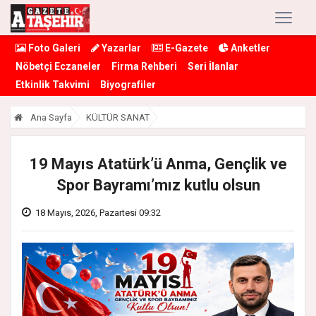
Foto Galeri
Yazarlar
E-Gazete
Anketler
Nöbetçi Eczaneler
Firma Rehberi
Seri İlanlar
Etkinlik Takvimi
Biyografiler
Ana Sayfa
KÜLTÜR SANAT
19 Mayıs Atatürk’ü Anma, Gençlik ve
Spor Bayramı’mız kutlu olsun
18 Mayıs, 2026, Pazartesi 09:32