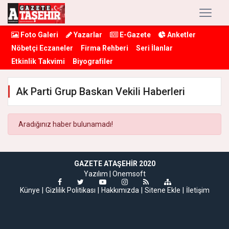
Foto Galeri
Yazarlar
E-Gazete
Anketler
Nöbetçi Eczaneler
Firma Rehberi
Seri İlanlar
Etkinlik Takvimi
Biyografiler
Ak Parti Grup Baskan Vekili Haberleri
Aradığınız haber bulunamadı!
GAZETE ATAŞEHIR 2020
Yazılım |
Onemsoft
Künye
Gizlilik Politikası
Hakkımızda
Sitene Ekle
İletişim