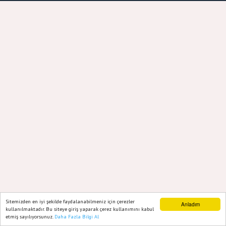
Sitemizden en iyi şekilde faydalanabilmeniz için çerezler
Anladım
kullanılmaktadır. Bu siteye giriş yaparak çerez kullanımını kabul
etmiş sayılıyorsunuz.
Daha Fazla Bilgi Al
Ana Sayfa
Web TV
Foto Galeri
Yazarlar