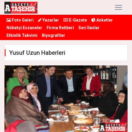
Foto Galeri
Yazarlar
E-Gazete
Anketler
Nöbetçi Eczaneler
Firma Rehberi
Seri İlanlar
Etkinlik Takvimi
Biyografiler
Yusuf Uzun Haberleri