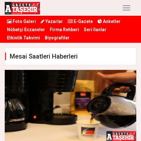
Foto Galeri
Yazarlar
E-Gazete
Anketler
Nöbetçi Eczaneler
Firma Rehberi
Seri İlanlar
Etkinlik Takvimi
Biyografiler
Mesai Saatleri Haberleri