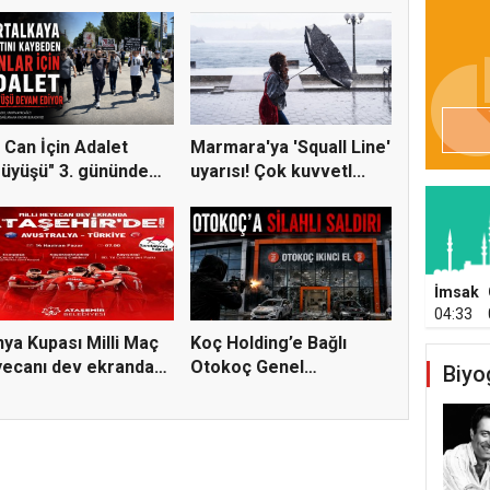
 Can İçin Adalet
Marmara'ya 'Squall Line'
üyüşü" 3. gününde
uyarısı! Çok kuvvetl...
e...
İmsak
04:33
ya Kupası Milli Maç
Koç Holding’e Bağlı
ecanı dev ekranda
Otokoç Genel
Biyo
Müdürlüğü He...