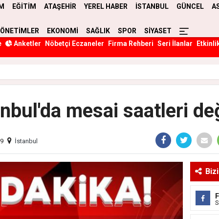
M
EĞİTİM
ATAŞEHİR
YEREL HABER
İSTANBUL
GÜNCEL
A
YÖNETİMLER
EKONOMİ
SAĞLIK
SPOR
SİYASET
e
Anketler
Nöbetçi Eczaneler
Firma Rehberi
Seri İlanlar
Etkinli
anbul'da mesai saatleri değ
09
İstanbul
Biz
S