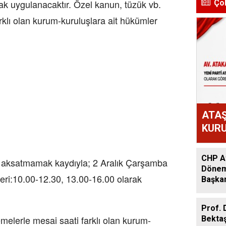
ak uygulanacaktır. Özel kanun, tüzük vb.
Ço
klı olan kurum-kuruluşlara ait hükümler
ATAŞ
KURU
ATAK
OLD
CHP At
ni aksatmamak kaydıyla; 2 Aralık Çarşamba
Dönem:
eri:10.00-12.30, 13.00-16.00 olarak
Başkan
Acar A
Prof. 
melerle mesai saati farklı olan kurum-
Bekta