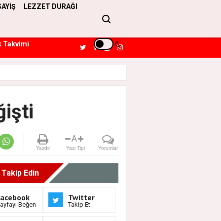
SAYİŞ
LEZZET DURAĞI
k Takvimi
işti
A
Yazdır
Yazı Tipi
Yorumlar
i Takip Edin
Facebook
Twitter
ayfayı Beğen
Takip Et