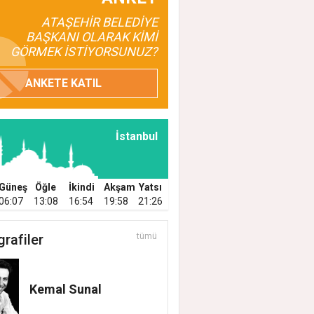
ATAŞEHİR BELEDİYE
BAŞKANI OLARAK KİMİ
GÖRMEK İSTİYORSUNUZ?
ANKETE KATIL
İstanbul
Güneş
Öğle
İkindi
Akşam
Yatsı
06:07
13:08
16:54
19:58
21:26
grafiler
tümü
Kemal Sunal