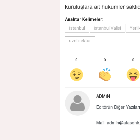
kuruluşlara ait hükümler saklıd
Anahtar Kelimeler:
İstanbul
İstanbul Valisi
Yerli
özel sektör
0
0
0
ADMIN
Editörün Diğer Yazıları
Mail:
admin@atasehir.