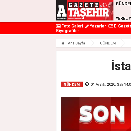
GÜNDE
YEREL 
Foto Galeri
Yazarlar
E-Gazet
Biyografiler
Ana Sayfa
GÜNDEM
İst
01 Aralık, 2020, Salı 14:
GÜNDEM