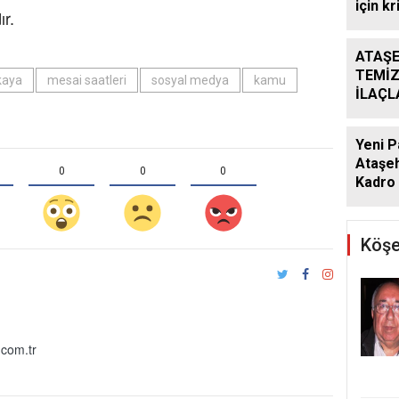
için kr
ır.
ATAŞE
TEMİZ
kaya
mesai saatleri
sosyal medya
kamu
İLAÇ
ÇALIŞ
ARALI
Yeni P
Ataşeh
0
0
0
Kadro 
Köşe
com.tr