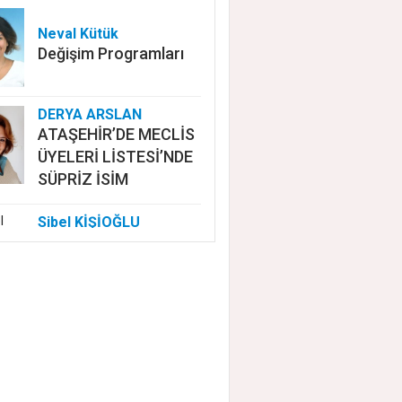
Neval Kütük
Değişim Programları
DERYA ARSLAN
ATAŞEHİR’DE MECLİS
ÜYELERİ LİSTESİ’NDE
SÜPRİZ İSİM
Sibel KİŞİOĞLU
EUROVISION'DA
NELER OLUYOR?