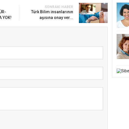
SONRAKI HABER
ÜR-
Türk Bilim insanlarının
A YOK!
aşısına onay ver...