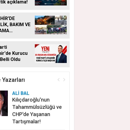
itik açıklama!
HİR'DE
LİK, BAKIM VE
LAMA
MALARI
KSIZ SÜRÜYOR
arti
ir'de Kurucu
Belli Oldu
 Yazarları
ALİ BAL
Kılıçdaroğlu'nun
Tahammülsüzlüğü ve
CHP'de Yaşanan
Tartışmalar!