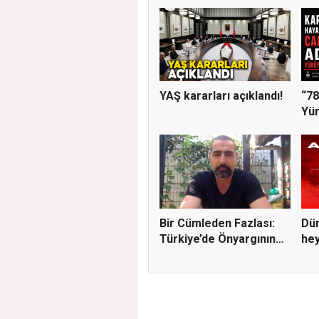
YAŞ kararları açıklandı!
“78
Yür
Ger
Bir Cümleden Fazlası:
Dün
Türkiye’de Önyargının
hey
S...
A...