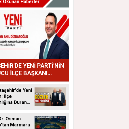
k Okunan Haberler
EHİR'DE YENİ PARTİ'NİN
CU İLÇE BAŞKANI
AN ANIL DİZDAROĞLU
U
aşehir'de Yeni
 İlçe
lığına Duran
tandı
Dr. Osman
ş'tan Marmara