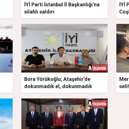
İYİ Parti İstanbul İl Başkanlığı’na
İYİ 
silahlı saldırı
Coş
Bora Yörükoğlu; Ataşehir’de
Mera
dokunmadık el, dokunmadık
seli!
yürek bırakmayacağız