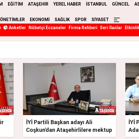
M
EĞİTİM
ATAŞEHİR
YEREL HABER
İSTANBUL
GÜNCEL
A
YÖNETİMLER
EKONOMİ
SAĞLIK
SPOR
SİYASET
e
Anketler
Nöbetçi Eczaneler
Firma Rehberi
Seri İlanlar
Etkinli
ir
İYİ Partili Başkan adayı Ali
İYİ 
Coşkun'dan Ataşehirlilere mektup
Aday
var
bulu