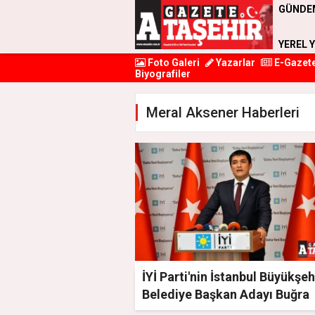
GÜNDE
YEREL 
Foto Galeri
Yazarlar
E-Gazet
Biyografiler
Meral Aksener Haberleri
İYİ Parti'nin İstanbul Büyükşeh
Belediye Başkan Adayı Buğra
Kavuncu