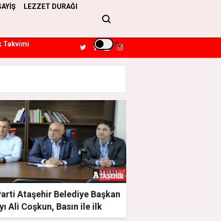
SAYİŞ
LEZZET DURAĞI
k Takvimi
Parti Ataşehir Belediye Başkan
ı Ali Coşkun, Basın ile ilk
şmasını gerçekleştirdi