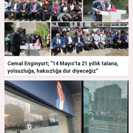
Cemal Enginyurt; “14 Mayıs’ta 21 yıllık talana,
yolsuzluğa, haksızlığa dur diyeceğiz”