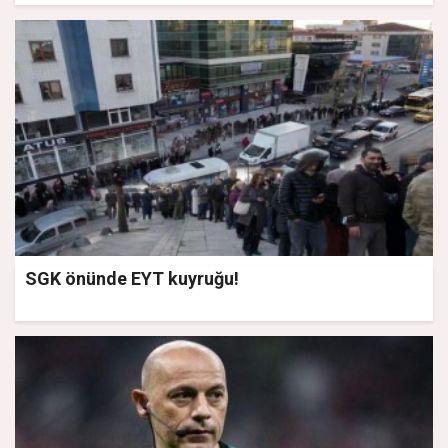
SGK önünde EYT kuyruğu!