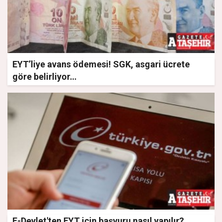
EYT’liye avans ödemesi! SGK, asgari ücrete
göre belirliyor…
E-Devlet'ten EYT için başvuru nasıl yapılır?