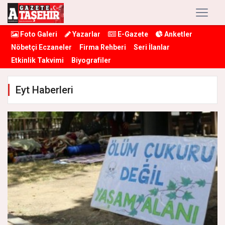
Foto Galeri
Yazarlar
E-Gazete
Anketler
Nöbetçi Eczaneler
Firma Rehberi
Seri İlanlar
Etkinlik Takvimi
Biyografiler
Eyt Haberleri