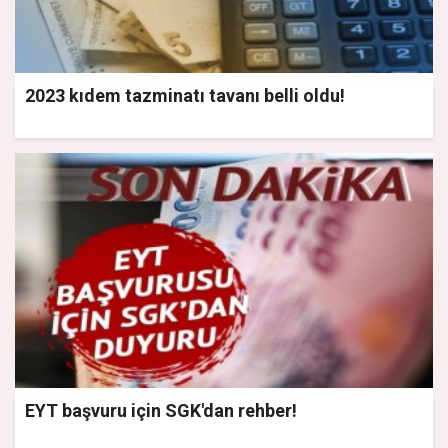
2023 kıdem tazminatı tavanı belli oldu!
EYT başvuru için SGK'dan rehber!