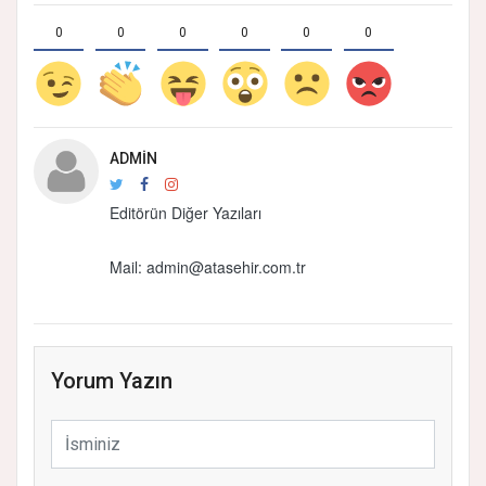
0
0
0
0
0
0
ADMIN
Editörün Diğer Yazıları
Mail:
admin@atasehir.com.tr
Yorum Yazın