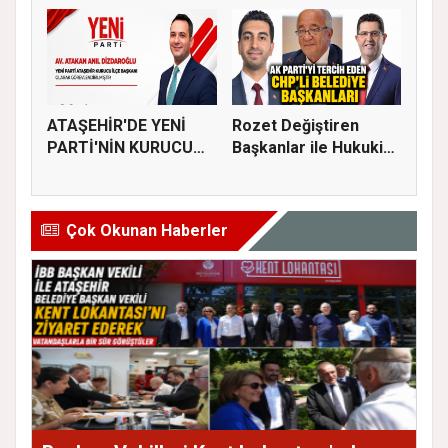
ATAŞEHİR'DE YENİ
Rozet Değiştiren
PARTİ'NİN KURUCU
Başkanlar ile Hukuki
İLÇE BAŞKAN...
Süreci...
Çok Okunan Haberler