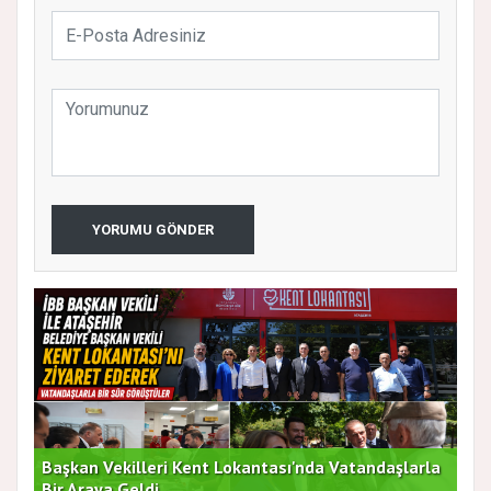
YORUMU GÖNDER
Başkan Vekilleri Kent Lokantası'nda Vatandaşlarla
Dur
Bir Araya Geldi
Bu