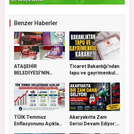
Benzer Haberler
ATAŞEHİR
Ticaret Bakanlığı'ndan
BELEDİYESİ’NİN
tapu ve gayrimenkul
EĞİTİM MATERYALİ
ka...
DEST...
TÜİK Temmuz
Akaryakıtta Zam
Enflasyonunu Açıkladı:
Serisi Devam Ediyor:
Aylık Artı...
Bu Kez S...