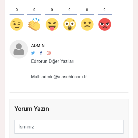
0
0
0
0
0
0
ADMIN
Editörün Diğer Yazıları
Mail: admin@atasehir.com.tr
Yorum Yazın