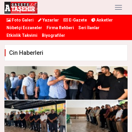
Foto Galeri
Yazarlar
E-Gazete
Anketler
Nöbetçi Eczaneler
Firma Rehberi
Seri İlanlar
Etkinlik Takvimi
Biyografiler
Cin Haberleri