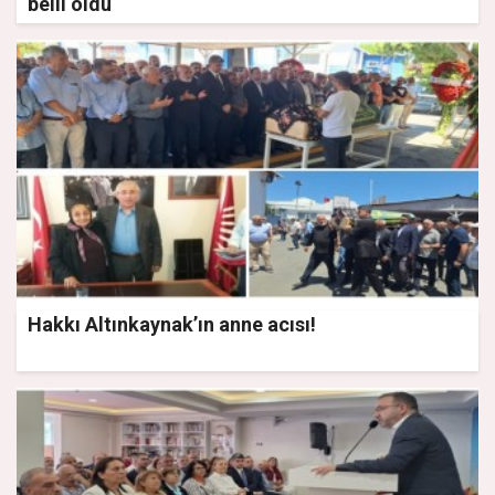
belli oldu
Hakkı Altınkaynak’ın anne acısı!