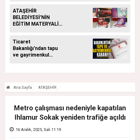
ATAŞEHİR
BELEDİYESİ’NİN
EĞİTİM MATERYALİ
DESTEĞİ YENİ
DÖNEMDE DE
Ticaret
SÜRÜYOR
Bakanlığı'ndan tapu
ve gayrimenkul
kararı: Bu kritik adımı
atlayan satış
yapamayacak
Ana Sayfa
ATAŞEHİR
Metro çalışması nedeniyle kapatılan
Ihlamur Sokak yeniden trafiğe açıldı
16 Aralık, 2025, Salı 11:19