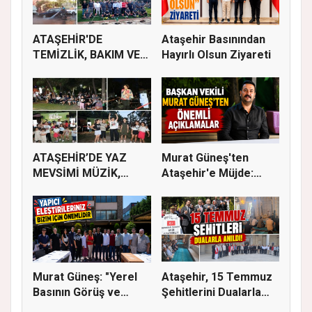
ATAŞEHİR'DE
Ataşehir Basınından
TEMİZLİK, BAKIM VE
Hayırlı Olsun Ziyareti
İLAÇLAMA ÇALIŞ...
ATAŞEHİR’DE YAZ
Murat Güneş'ten
MEVSİMİ MÜZİK,
Ataşehir'e Müjde:
SİNEMA VE ŞENL...
İmar Planla...
Murat Güneş: "Yerel
Ataşehir, 15 Temmuz
Basının Görüş ve
Şehitlerini Dualarla
Eleştiri...
Andı...