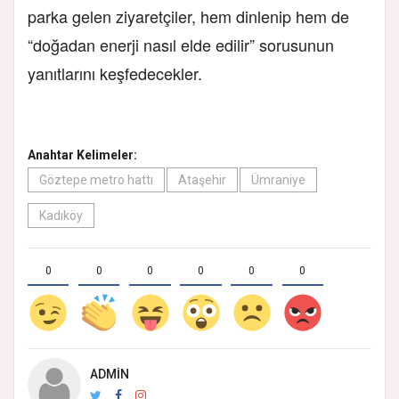
parka gelen ziyaretçiler, hem dinlenip hem de
“doğadan enerji nasıl elde edilir” sorusunun
yanıtlarını keşfedecekler.
Anahtar Kelimeler:
Göztepe metro hattı
Ataşehir
Ümraniye
Kadıköy
0
0
0
0
0
0
ADMIN