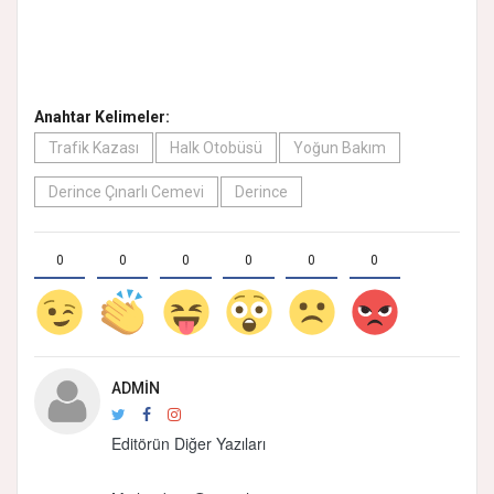
Anahtar Kelimeler:
Trafik Kazası
Halk Otobüsü
Yoğun Bakım
Derince Çınarlı Cemevi
Derince
0
0
0
0
0
0
ADMIN
Editörün Diğer Yazıları