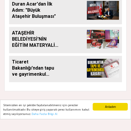
Duran Acar'dan İlk
Adım: "Büyük
Ataşehir Buluşması"
ATAŞEHİR
BELEDİYESİ’NİN
EĞİTİM MATERYALİ
DESTEĞİ YENİ
DÖNEMDE DE
Ticaret
SÜRÜYOR
Bakanlığı'ndan tapu
ve gayrimenkul
kararı: Bu kritik adımı
atlayan satış
yapamayacak
Sitemizden en iyi şekilde faydalanabilmeniz için çerezler
Anladım
kullanılmaktadır. Bu siteye giriş yaparak çerez kullanımını kabul
GAZETE ATAŞEHIR 2020
etmiş sayılıyorsunuz.
Daha Fazla Bilgi Al
Ana Sayfa
Web TV
Foto Galeri
Yazarlar
Yazılım |
Onemsoft
Künye
Gizlilik Politikası
Hakkımızda
Sitene Ekle
İletişim