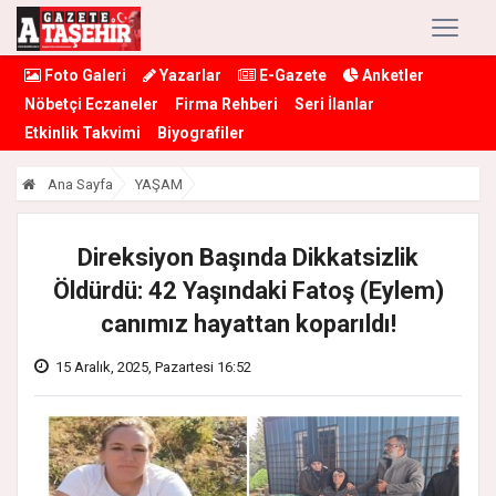
Foto Galeri
Yazarlar
E-Gazete
Anketler
Nöbetçi Eczaneler
Firma Rehberi
Seri İlanlar
Etkinlik Takvimi
Biyografiler
Ana Sayfa
YAŞAM
Direksiyon Başında Dikkatsizlik
Öldürdü: 42 Yaşındaki Fatoş (Eylem)
canımız hayattan koparıldı!
15 Aralık, 2025, Pazartesi 16:52