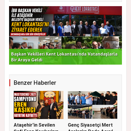
Başkan Vekilleri Kent Lokantası'nda Vatandaşlarla
Dur
Bir Araya Geldi
Bu
Benzer Haberler
Ataşehir'in Sevilen
Genç Siyasetçi Mert