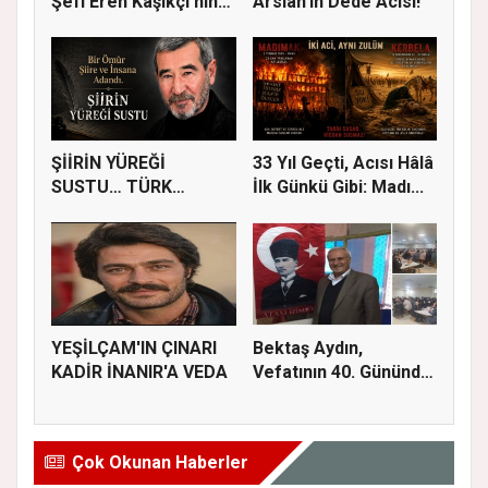
Şefi Eren Kaşıkçı'nın
Arslan'ın Dede Acısı!
Vef...
ŞİİRİN YÜREĞİ
33 Yıl Geçti, Acısı Hâlâ
SUSTU… TÜRK
İlk Günkü Gibi: Madı...
EDEBİYATI AHMET
TEL...
YEŞİLÇAM'IN ÇINARI
Bektaş Aydın,
KADİR İNANIR'A VEDA
Vefatının 40. Gününde
Dualarla...
Çok Okunan Haberler