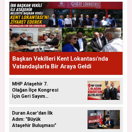
Başkan Vekilleri Kent Lokantası'nda
Vatandaşlarla Bir Araya Geldi
MHP Ataşehir 7.
Olağan İlçe Kongresi
İçin Geri Sayım
Başladı
Duran Acar'dan İlk
Adım: "Büyük
Ataşehir Buluşması"