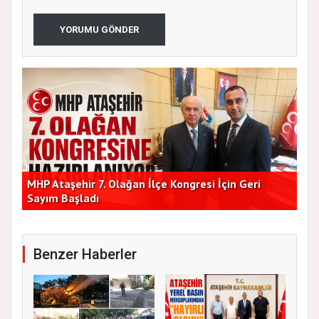
YORUMU GÖNDER
lik
MHP Ataşehir 7. Olağan İlçe Kongresi İçin Geri
Baş
Sayım Başladı
Bir
Benzer Haberler