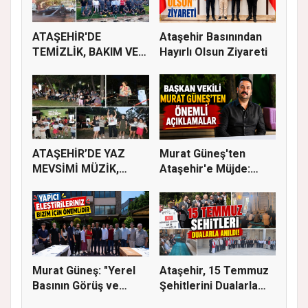
ATAŞEHİR'DE
Ataşehir Basınından
TEMİZLİK, BAKIM VE
Hayırlı Olsun Ziyareti
İLAÇLAMA ÇALIŞ...
ATAŞEHİR’DE YAZ
Murat Güneş'ten
MEVSİMİ MÜZİK,
Ataşehir'e Müjde:
SİNEMA VE ŞENL...
İmar Planla...
Murat Güneş: "Yerel
Ataşehir, 15 Temmuz
Basının Görüş ve
Şehitlerini Dualarla
Eleştiri...
Andı...