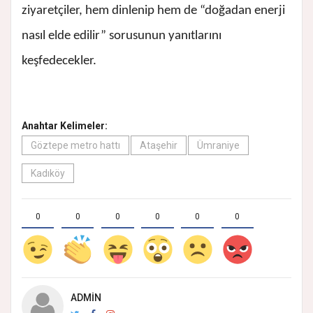
ziyaretçiler, hem dinlenip hem de “doğadan enerji
nasıl elde edilir” sorusunun yanıtlarını
keşfedecekler.
Anahtar Kelimeler:
Göztepe metro hattı
Ataşehir
Ümraniye
Kadıköy
0
0
0
0
0
0
ADMIN