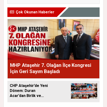
Çok Okunan Haberler
MHP Ataşehir 7. Olağan İlçe Kongresi
İçin Geri Sayım Başladı
CHP Ataşehir’de Yeni
Dönem: Duran
Acar’dan Birlik ve
Saha Mesajı