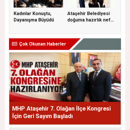
Kadınlar Konuştu,
Ataşehir Belediyesi
Dayanışma Büyüdü
doğuma hazırlık nefes
ve...
Çok Okunan Haberler
MHP Ataşehir 7. Olağan İlçe Kongresi
İçin Geri Sayım Başladı