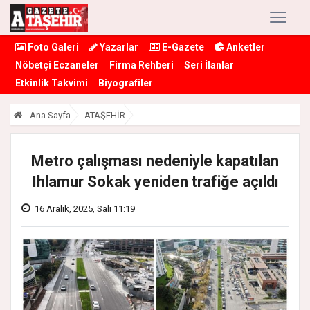
Foto Galeri
Yazarlar
E-Gazete
Anketler
Nöbetçi Eczaneler
Firma Rehberi
Seri İlanlar
Etkinlik Takvimi
Biyografiler
Ana Sayfa
ATAŞEHİR
Metro çalışması nedeniyle kapatılan
Ihlamur Sokak yeniden trafiğe açıldı
16 Aralık, 2025, Salı 11:19