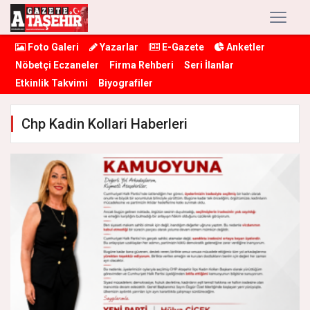
Foto Galeri
Yazarlar
E-Gazete
Anketler
Nöbetçi Eczaneler
Firma Rehberi
Seri İlanlar
Etkinlik Takvimi
Biyografiler
Chp Kadin Kollari Haberleri