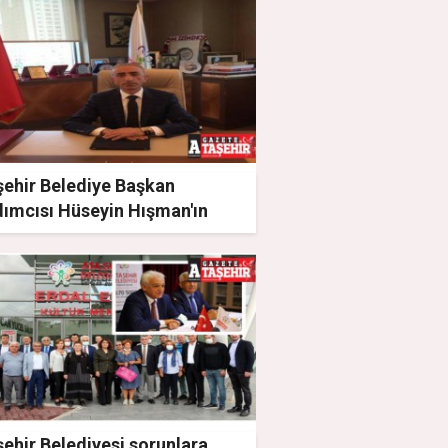
şehir Belediye Başkan
dımcısı Hüseyin Hışman'ın
 acısı
ehir Belediyesi sorunlara