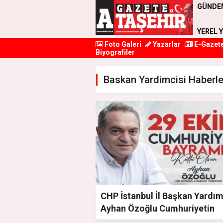
GÜNDE
YEREL 
Foto Galeri
Yazarlar
E-Gazet
Biyografiler
Baskan Yardimcisi Haberle
CHP İstanbul İl Başkan Yardım
Ayhan Özoğlu Cumhuriyetin
102’inci yıldönümü için kutla