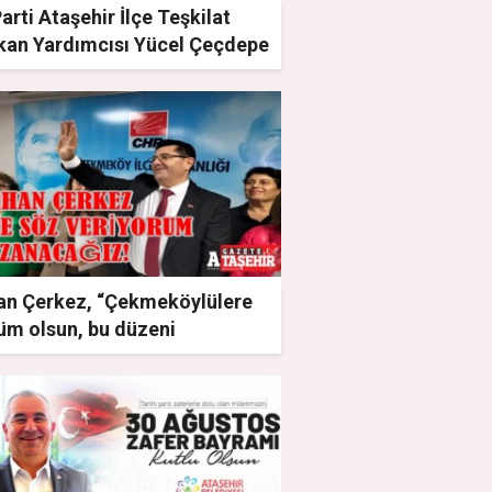
Parti Ataşehir İlçe Teşkilat
kan Yardımcısı Yücel Çeçdepe
t etti
an Çerkez, “Çekmeköylülere
üm olsun, bu düzeni
iştirmeye geliyorum”