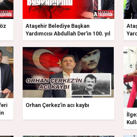
 öz
Ataşehir Belediye Başkan
Ata
Yardımcısı Abdullah Der'in 100. yıl
Yar
mesajı
Ağu
feri
Orhan Çerkez'in acı kaybı
in
İlge
Kull