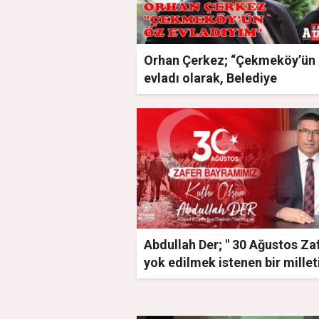
Orhan Çerkez; “Çekmeköy’ün
evladı olarak, Belediye
Başkanlığına talibim”
Abdullah Der; " 30 Ağustos Za
yok edilmek istenen bir millet
yeniden doğuşunun en önemli
göstergesidir"