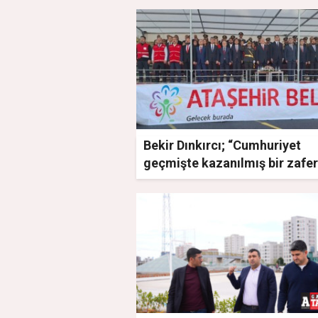
mesajı yayınladı
Bekir Dınkırcı; “Cumhuriyet
geçmişte kazanılmış bir zafer
değil, geleceğe uzanan bir
idealdir”