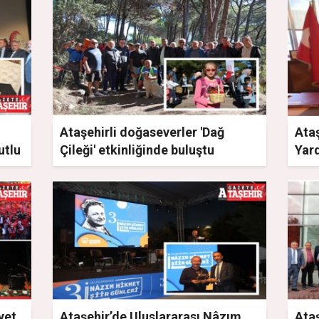
Ataşehirli doğaseverler 'Dağ
Ata
utlu
Çileği' etkinliğinde buluştu
Yar
baba
yet
Ataşehir’de Uluslararası Nâzım
Ataş