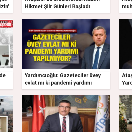
zin'
Hikmet Şiir Günleri Başladı
muht
zde
Yardımcıoğlu: Gazeteciler üvey
Ata
evlat mı ki pandemi yardımı
Yar
yapılmıyor?
hast