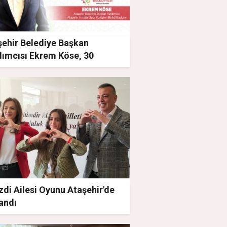
şehir Belediye Başkan
dımcısı Ekrem Köse, 30
stos Zafer Bayramı mesajı
zdi Ailesi Oyunu Ataşehir'de
andı