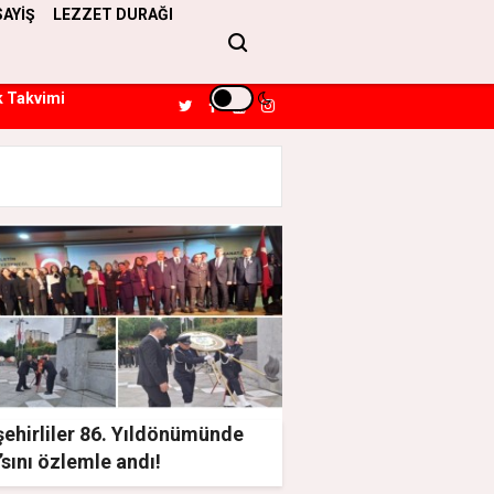
SAYİŞ
LEZZET DURAĞI
k Takvimi
ehirliler 86. Yıldönümünde
sını özlemle andı!