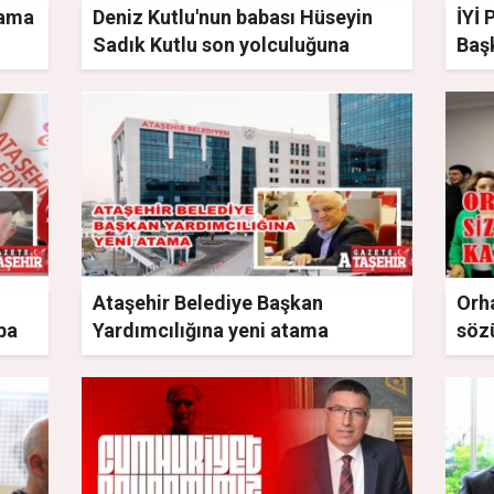
tama
Deniz Kutlu'nun babası Hüseyin
İYİ 
Sadık Kutlu son yolculuğuna
Baş
uğurlandı
vefa
Ataşehir Belediye Başkan
Orh
ba
Yardımcılığına yeni atama
söz
değ