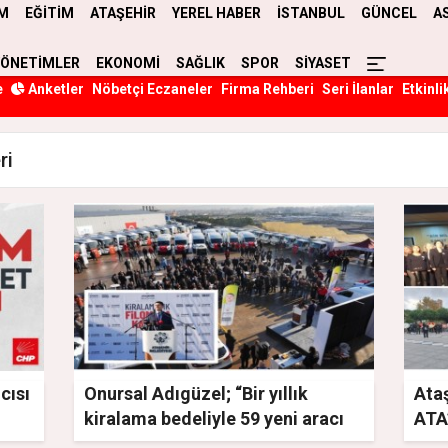
M
EĞİTİM
ATAŞEHİR
YEREL HABER
İSTANBUL
GÜNCEL
A
YÖNETİMLER
EKONOMİ
SAĞLIK
SPOR
SİYASET
e
Anketler
Nöbetçi Eczaneler
Firma Rehberi
Seri İlanlar
Etkinli
ri
cısı
Onursal Adıgüzel; “Bir yıllık
Ataş
kiralama bedeliyle 59 yeni aracı
ATA’
ma
filomuza kattık”