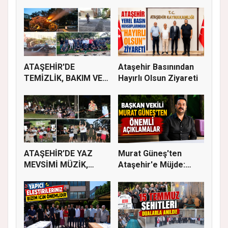
ATAŞEHİR'DE
Ataşehir Basınından
TEMİZLİK, BAKIM VE
Hayırlı Olsun Ziyareti
İLAÇLAMA ÇALIŞ...
ATAŞEHİR’DE YAZ
Murat Güneş'ten
MEVSİMİ MÜZİK,
Ataşehir'e Müjde:
SİNEMA VE ŞENL...
İmar Planla...