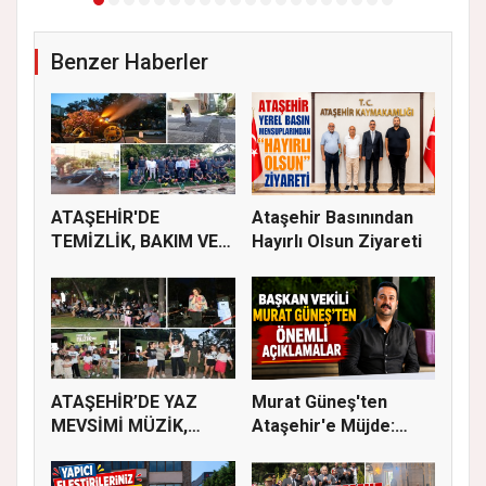
Benzer Haberler
ATAŞEHİR'DE
Ataşehir Basınından
TEMİZLİK, BAKIM VE
Hayırlı Olsun Ziyareti
İLAÇLAMA ÇALIŞ...
ATAŞEHİR’DE YAZ
Murat Güneş'ten
MEVSİMİ MÜZİK,
Ataşehir'e Müjde:
SİNEMA VE ŞENL...
İmar Planla...