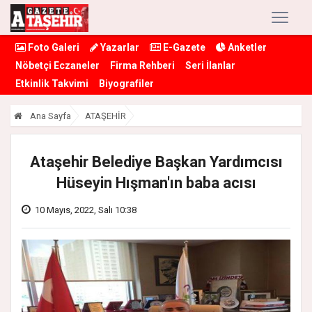
Foto Galeri
Yazarlar
E-Gazete
Anketler
Nöbetçi Eczaneler
Firma Rehberi
Seri İlanlar
Etkinlik Takvimi
Biyografiler
Ana Sayfa
ATAŞEHİR
Ataşehir Belediye Başkan Yardımcısı
Hüseyin Hışman'ın baba acısı
10 Mayıs, 2022, Salı 10:38