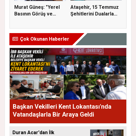
Murat Güneş: "Yerel
Ataşehir, 15 Temmuz
Basının Görüş ve
Şehitlerini Dualarla
Eleştiri...
Andı...
Çok Okunan Haberler
Başkan Vekilleri Kent Lokantası'nda
Vatandaşlarla Bir Araya Geldi
Duran Acar'dan İlk