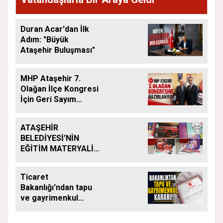
Duran Acar'dan İlk
Adım: "Büyük
Ataşehir Buluşması"
MHP Ataşehir 7.
Olağan İlçe Kongresi
İçin Geri Sayım
Başladı
ATAŞEHİR
BELEDİYESİ’NİN
EĞİTİM MATERYALİ
DESTEĞİ YENİ
DÖNEMDE DE
Ticaret
SÜRÜYOR
Bakanlığı'ndan tapu
ve gayrimenkul
kararı: Bu kritik adımı
atlayan satış