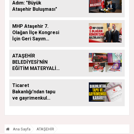
Adım: "Büyük
Ataşehir Buluşması"
MHP Ataşehir 7.
Olağan İlçe Kongresi
İçin Geri Sayım
Başladı
ATAŞEHİR
BELEDİYESİ’NİN
EĞİTİM MATERYALİ
DESTEĞİ YENİ
DÖNEMDE DE
Ticaret
SÜRÜYOR
Bakanlığı'ndan tapu
ve gayrimenkul
kararı: Bu kritik adımı
atlayan satış
yapamayacak
Ana Sayfa
ATAŞEHİR