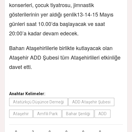
konserleri, çocuk tiyatrosu, jimnastik
gösterilerinin yer aldığı şenlik13-14-15 Mayıs
günleri saat 10.00’da başlayacak ve saat
20:00’a kadar devam edecek.
Baharı Ataşehirlilerle birlikte kutlayacak olan
Ataşehir ADD Şubesi tüm Ataşehirlileri etkinliğe
davet etti.
Anahtar Kelimeler:
Atatürkçü Düşünce Derneği
ADD Ataşehir Şubesi
Ataşehir
Amfili Park
Bahar Şenliği
ADD
0
2
0
0
0
0