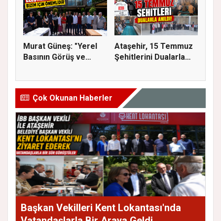
Murat Güneş: "Yerel
Ataşehir, 15 Temmuz
Basının Görüş ve
Şehitlerini Dualarla
Eleştiri...
Andı...
Çok Okunan Haberler
Başkan Vekilleri Kent Lokantası'nda
Vatandaşlarla Bir Araya Geldi