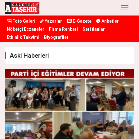
Foto Galeri
Yazarlar
E-Gazete
Anketler
Nöbetçi Eczaneler
Firma Rehberi
Seri İlanlar
Etkinlik Takvimi
Biyografiler
Aski Haberleri