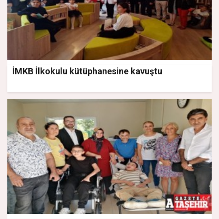
İMKB İlkokulu kütüphanesine kavuştu