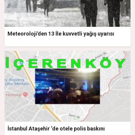
Meteoroloji'den 13 İle kuvvetli yağış uyarısı
İstanbul Ataşehir ‘de otele polis baskını