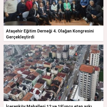
Ataşehir Eğitim Derneği 4. Olağan Kongresini
Gerçekleştirdi
İçerenköy Mahallesi 12 ve 19’uncu etap askı