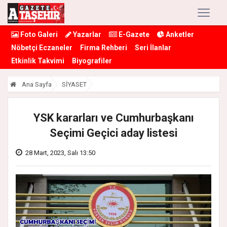
Foto Galeri
Yazarlar
E-Gazete
Anketler
Nöbetçi Eczaneler
Firma Rehberi
Seri İlanlar
Etkinlik Takvimi
Biyografiler
Ana Sayfa
SİYASET
YSK kararları ve Cumhurbaşkanı
Seçimi Geçici aday listesi
28 Mart, 2023, Salı 13:50