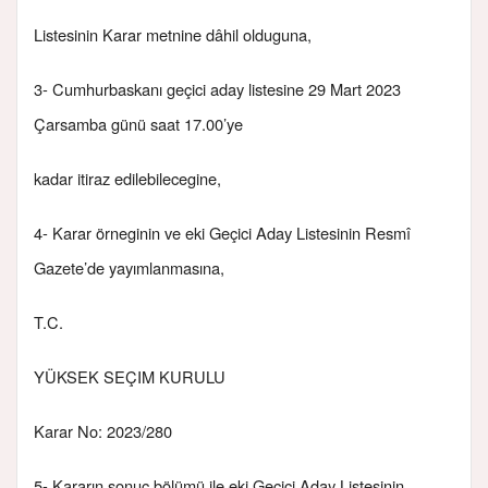
Listesinin Karar metnine dâhil olduguna,
3- Cumhurbaskanı geçici aday listesine 29 Mart 2023
Çarsamba günü saat 17.00’ye
kadar itiraz edilebilecegine,
4- Karar örneginin ve eki Geçici Aday Listesinin Resmî
Gazete’de yayımlanmasına,
T.C.
YÜKSEK SEÇIM KURULU
Karar No: 2023/280
5- Kararın sonuç bölümü ile eki Geçici Aday Listesinin