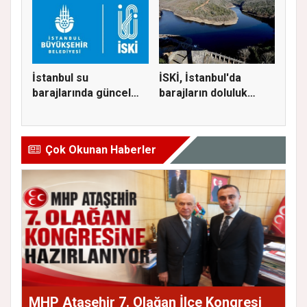
İstanbul su
İSKİ, İstanbul'da
barajlarında güncel
barajların doluluk
doluluk oranı...
oranını...
Çok Okunan Haberler
MHP Ataşehir 7. Olağan İlçe Kongresi