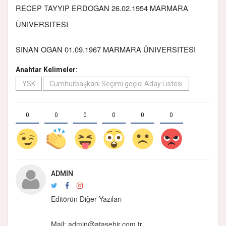
RECEP TAYYIP ERDOGAN 26.02.1954 MARMARA
ÜNIVERSITESI
SINAN OGAN 01.09.1967 MARMARA ÜNIVERSITESI
Anahtar Kelimeler:
YSK
Cumhurbaşkanı Seçimi geçici Aday Listesi
0
0
0
0
0
0
ADMIN
Editörün Diğer Yazıları
Mail:
admin@atasehir.com.tr