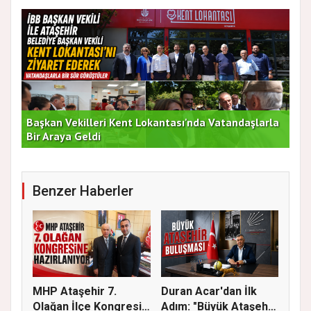
Başkan Vekilleri Kent Lokantası'nda Vatandaşlarla
Dur
Bir Araya Geldi
Bu
Benzer Haberler
MHP Ataşehir 7.
Duran Acar'dan İlk
Olağan İlçe Kongresi
Adım: "Büyük Ataşehir