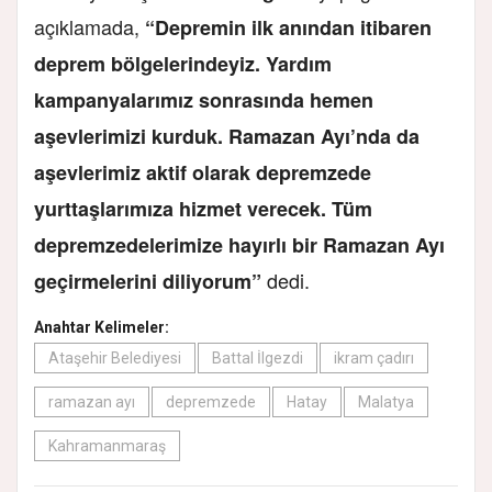
açıklamada,
“Depremin ilk anından itibaren
deprem bölgelerindeyiz. Yardım
kampanyalarımız sonrasında hemen
aşevlerimizi kurduk. Ramazan Ayı’nda da
aşevlerimiz aktif olarak depremzede
yurttaşlarımıza hizmet verecek. Tüm
depremzedelerimize hayırlı bir Ramazan Ayı
dedi.
geçirmelerini diliyorum”
Anahtar Kelimeler:
Ataşehir Belediyesi
Battal İlgezdi
ikram çadırı
ramazan ayı
depremzede
Hatay
Malatya
Kahramanmaraş