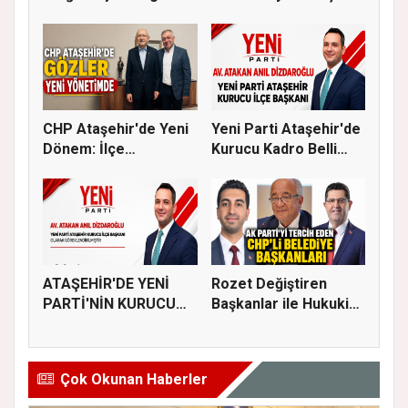
İçin Ger...
Bulu...
CHP Ataşehir'de Yeni
Yeni Parti Ataşehir'de
Dönem: İlçe
Kurucu Kadro Belli
Başkanlığına...
Old...
ATAŞEHİR'DE YENİ
Rozet Değiştiren
PARTİ'NİN KURUCU
Başkanlar ile Hukuki
İLÇE BAŞKAN...
Süreci...
Çok Okunan Haberler