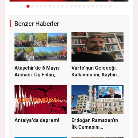
Benzer Haberler
Ataşehir’de 6 Mayıs
Varto’nun Geleceği:
Anması: Üç Fidan,
Kalkınma mı, Kaybın
Deniz G...
Başla...
Antalya'da deprem!
Erdoğan Ramazan’ın
İlk Cumasını
Ataşehir’de K...