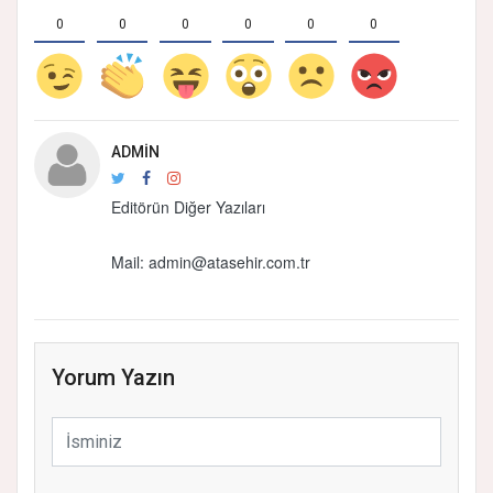
0
0
0
0
0
0
ADMIN
Editörün Diğer Yazıları
Mail:
admin@atasehir.com.tr
Yorum Yazın