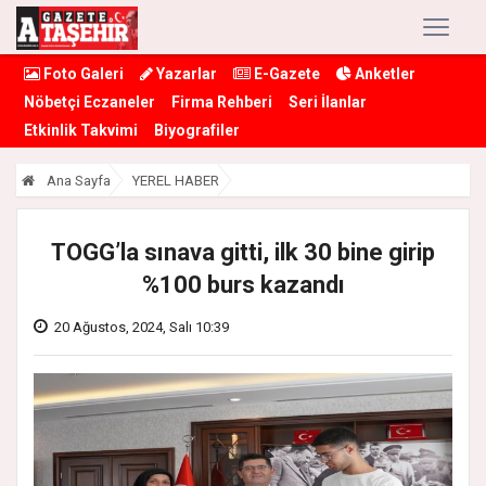
Foto Galeri
Yazarlar
E-Gazete
Anketler
Nöbetçi Eczaneler
Firma Rehberi
Seri İlanlar
Etkinlik Takvimi
Biyografiler
Ana Sayfa
YEREL HABER
TOGG’la sınava gitti, ilk 30 bine girip
%100 burs kazandı
20 Ağustos, 2024, Salı 10:39