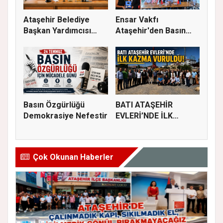
Ataşehir Belediye
Ensar Vakfı
Başkan Yardımcısı
Ataşehir'den Basın
Abubekir...
Buluşması: Eği...
Basın Özgürlüğü
BATI ATAŞEHİR
Demokrasiye Nefestir
EVLERİ’NDE İLK
KAZMA VURULDU
Çok Okunan Haberler