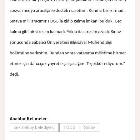
evime uzak bir yer çıktı. Belediye Başkanımız Orhan Çerkez’den
sosyal medya aracılığı ile destek rica ettim. Kendisi bizi kırmadı.
Sınava milli aracımız TOGG’la gidip gelme imkanı bulduk. Geç
kalma gibi bir stresim kalmadı. Yolda da stresim azaldı. Sınav
sonucunda Sabancı Üniversitesi Bilgisayar Mühendisliği
bölümüne yerleştim. Bundan sonra vatanıma milletime hizmet
etmek için daha çok gayretle çalışacağım. Teşekkür ediyorum,”
dedi.
Anahtar Kelimeler:
çekmeköy belediyesi
TOOG
Sınav