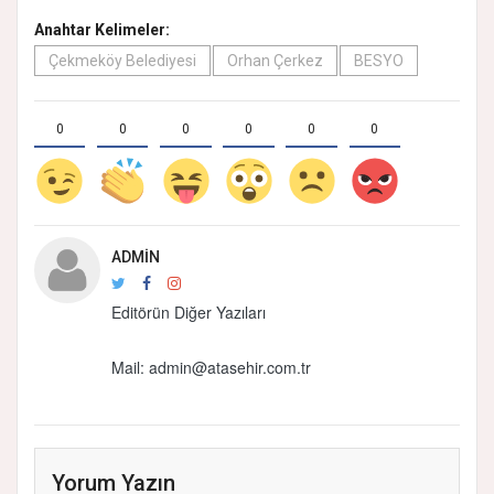
Anahtar Kelimeler:
Çekmeköy Belediyesi
Orhan Çerkez
BESYO
0
0
0
0
0
0
ADMIN
Editörün Diğer Yazıları
Mail: admin@atasehir.com.tr
Yorum Yazın