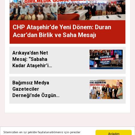
CHP Ataşehir’de Yeni Dönem: Duran
Acar’dan Birlik ve Saha Mesajı
Arıkaya’dan Net
Mesaj: “Sabaha
Kadar Ataşehir’i
Düşüneceğiz”
Bağımsız Medya
Gazeteciler
Derneği’nde Özgün
Yeniden Başkan
Sitemizden en iyi şekilde faydalanabilmeniz için çerezler
Anladım