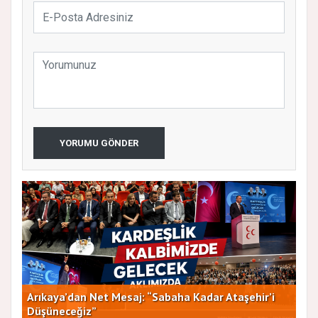
YORUMU GÖNDER
Arıkaya’dan Net Mesaj: “Sabaha Kadar Ataşehir’i
CHP
Düşüneceğiz”
ve 