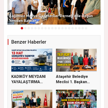
13
Bağımsız Medya Gazeteciler Derneği’nde Özgün
Arı
Yeniden Başkan
Dü
Benzer Haberler
KADIKÖY MEYDANI
Ataşehir Belediye
YAYALAŞTIRMA
Meclisi 1. Başkan
PROJESİYLE 13 HA...
Vekili Tü...