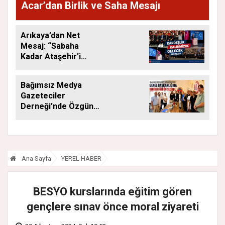
Acar’dan Birlik ve Saha Mesajı
Arıkaya’dan Net
Mesaj: “Sabaha
Kadar Ataşehir’i
Düşüneceğiz”
Bağımsız Medya
Gazeteciler
Derneği’nde Özgün
Yeniden Başkan
Ana Sayfa
YEREL HABER
BESYO kurslarında eğitim gören
gençlere sınav önce moral ziyareti