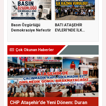
Basın Özgürlüğü
BATI ATAŞEHİR
Demokrasiye Nefestir
EVLERİ’NDE İLK
KAZMA VURULDU
Çok Okunan Haberler
CHP Ataşehir’de Yeni Dönem: Duran