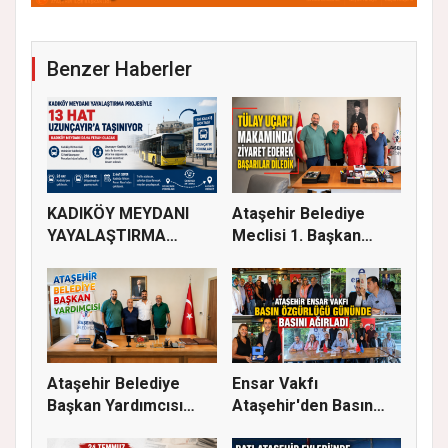
Benzer Haberler
KADIKÖY MEYDANI
Ataşehir Belediye
YAYALAŞTIRMA
Meclisi 1. Başkan
PROJESİYLE 13 HA...
Vekili Tü...
Ataşehir Belediye
Ensar Vakfı
Başkan Yardımcısı
Ataşehir'den Basın
Abubekir...
Buluşması: Eği...