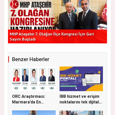
Başkan Vekilleri Kent Lokantası'nda Vatandaşlarla
Dur
Bir Araya Geldi
Bu
Benzer Haberler
ORC Araştırması:
İBB hizmet ve erişim
Marmara’da En
noktalarını tek dijital...
Başarılı Beled...