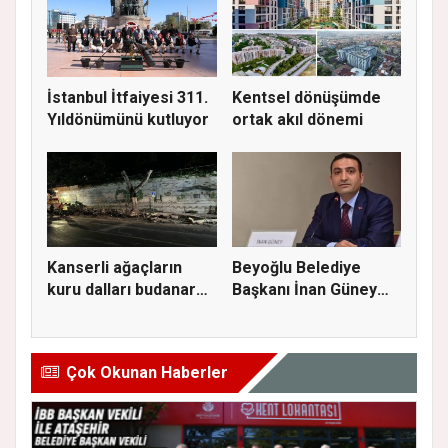
İstanbul İtfaiyesi 311.
Kentsel dönüşümde
Yıldönümünü kutluyor
ortak akıl dönemi
Kanserli ağaçların
Beyoğlu Belediye
kuru dalları budanarak
Başkanı İnan Güney
kır...
görevden...
Çok Okunan Haberler