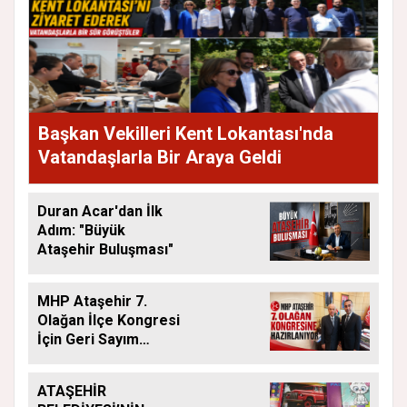
Başkan Vekilleri Kent Lokantası'nda
Vatandaşlarla Bir Araya Geldi
Duran Acar'dan İlk
Adım: "Büyük
Ataşehir Buluşması"
MHP Ataşehir 7.
Olağan İlçe Kongresi
İçin Geri Sayım
Başladı
ATAŞEHİR