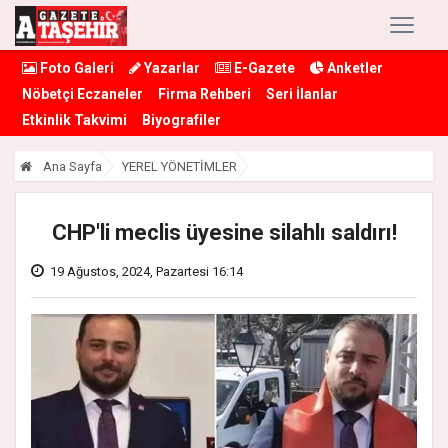
Foto Galeri
Yazarlar
E-Gazete
Anketler
Nöbetçi Eczaneler
Firma Rehberi
Seri İlanlar
Etkinlik Takvimi
Biyografiler
Ana Sayfa
YEREL YÖNETİMLER
CHP'li meclis üyesine silahlı saldırı!
19 Ağustos, 2024, Pazartesi 16:14