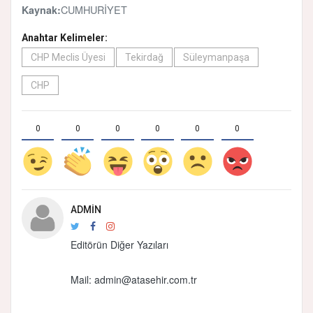
CUMHURİYET
Kaynak:
Anahtar Kelimeler:
CHP Meclis Üyesi
Tekirdağ
Süleymanpaşa
CHP
0
0
0
0
0
0
ADMIN
Editörün Diğer Yazıları
Mail:
admin@atasehir.com.tr