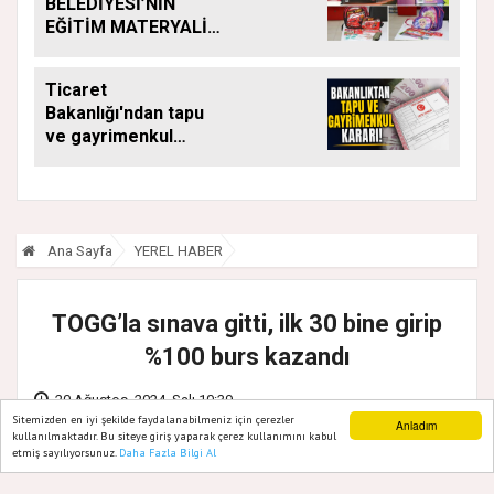
BELEDİYESİ’NİN
EĞİTİM MATERYALİ
DESTEĞİ YENİ
DÖNEMDE DE
Ticaret
SÜRÜYOR
Bakanlığı'ndan tapu
ve gayrimenkul
kararı: Bu kritik adımı
atlayan satış
yapamayacak
Ana Sayfa
YEREL HABER
TOGG’la sınava gitti, ilk 30 bine girip
%100 burs kazandı
20 Ağustos, 2024, Salı 10:39
Sitemizden en iyi şekilde faydalanabilmeniz için çerezler
Anladım
kullanılmaktadır. Bu siteye giriş yaparak çerez kullanımını kabul
etmiş sayılıyorsunuz.
Daha Fazla Bilgi Al
Ana Sayfa
Web TV
Foto Galeri
Yazarlar