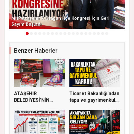
MHP Ataşehir 7. Olağan İlçe Kongresi İçin Geri
Baş
Sayım Başladı
Bir
Benzer Haberler
ATAŞEHİR
Ticaret Bakanlığı'ndan
BELEDİYESİ’NİN
tapu ve gayrimenkul
EĞİTİM MATERYALİ
ka...
DEST...