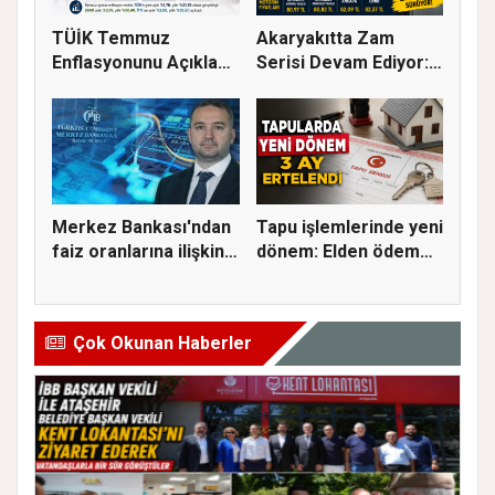
TÜİK Temmuz
Akaryakıtta Zam
Enflasyonunu Açıkladı:
Serisi Devam Ediyor:
Aylık Artı...
Bu Kez S...
Merkez Bankası'ndan
Tapu işlemlerinde yeni
faiz oranlarına ilişkin
dönem: Elden ödeme
a...
ve...
Çok Okunan Haberler