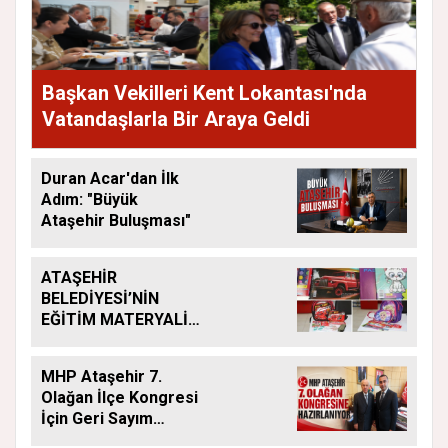
Başkan Vekilleri Kent Lokantası'nda
Vatandaşlarla Bir Araya Geldi
Duran Acar'dan İlk
Adım: "Büyük
Ataşehir Buluşması"
ATAŞEHİR
BELEDİYESİ’NİN
EĞİTİM MATERYALİ
DESTEĞİ YENİ
DÖNEMDE DE
MHP Ataşehir 7.
SÜRÜYOR
Olağan İlçe Kongresi
İçin Geri Sayım
Başladı