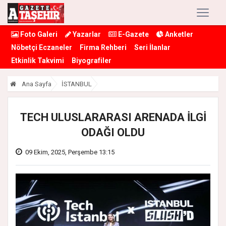
Foto Galeri
Yazarlar
E-Gazete
Anketler
Nöbetçi Eczaneler
Firma Rehberi
Seri İlanlar
Etkinlik Takvimi
Biyografiler
Ana Sayfa
İSTANBUL
TECH ULUSLARARASI ARENADA İLGİ
ODAĞI OLDU
09 Ekim, 2025, Perşembe 13:15