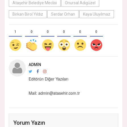
Ataşehir Belediye Meclisi
Onursal Adıgüzel
Birkan Birol Yıldız
Serdar Orhan
Kaya Uluyılmaz
1
0
0
0
0
0
ADMIN
Editörün Diğer Yazıları
Mail: admin@atasehir.com.tr
Yorum Yazın