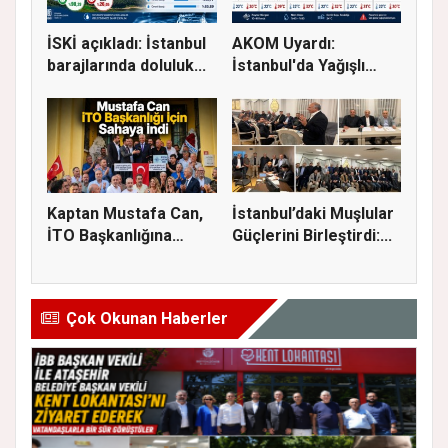
İSKİ açıkladı: İstanbul
AKOM Uyardı:
barajlarında doluluk...
İstanbul'da Yağışlı
Hava Geri Dö...
Kaptan Mustafa Can,
İstanbul’daki Muşlular
İTO Başkanlığına
Güçlerini Birleştirdi:...
Adaylığı...
Çok Okunan Haberler