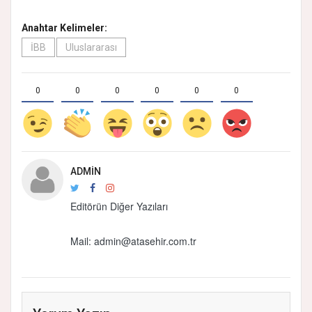
Anahtar Kelimeler:
İBB
Uluslararası
0
0
0
0
0
0
ADMIN
Editörün Diğer Yazıları
Mail:
admin@atasehir.com.tr