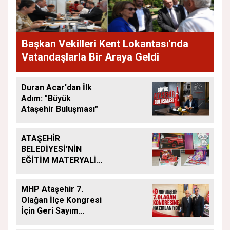
Başkan Vekilleri Kent Lokantası'nda
Vatandaşlarla Bir Araya Geldi
Duran Acar'dan İlk
Adım: "Büyük
Ataşehir Buluşması"
ATAŞEHİR
BELEDİYESİ’NİN
EĞİTİM MATERYALİ
DESTEĞİ YENİ
DÖNEMDE DE
MHP Ataşehir 7.
SÜRÜYOR
Olağan İlçe Kongresi
İçin Geri Sayım
Başladı