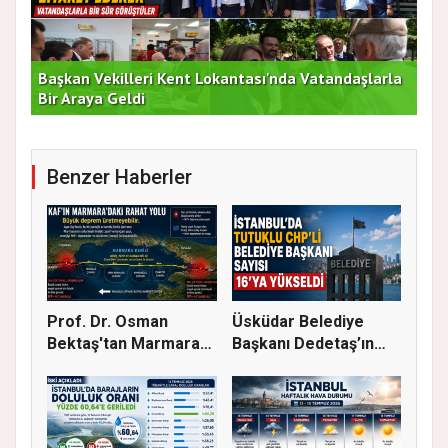
Başkan Vekilleri Kent Lokantası'nda Vatandaşlarla
Dur
Bir Araya Geldi
Bu
Benzer Haberler
Prof. Dr. Osman
Üsküdar Belediye
Bektaş'tan Marmara
Başkanı Dedetaş’ın
için kriti...
Tutuklanm...