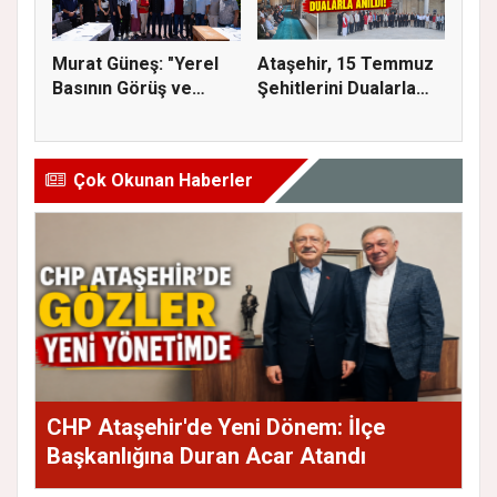
Murat Güneş: "Yerel
Ataşehir, 15 Temmuz
Basının Görüş ve
Şehitlerini Dualarla
Eleştiri...
Andı...
Çok Okunan Haberler
CHP Ataşehir'de Yeni Dönem: İlçe
Başkanlığına Duran Acar Atandı