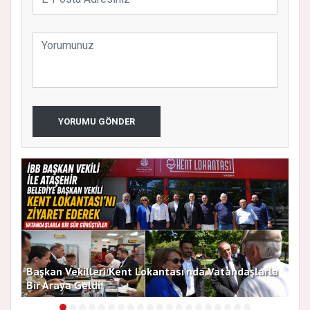
YORUMU GÖNDER
Başkan Vekilleri Kent Lokantası'nda Vatandaşlarla
Dur
Bir Araya Geldi
Bu