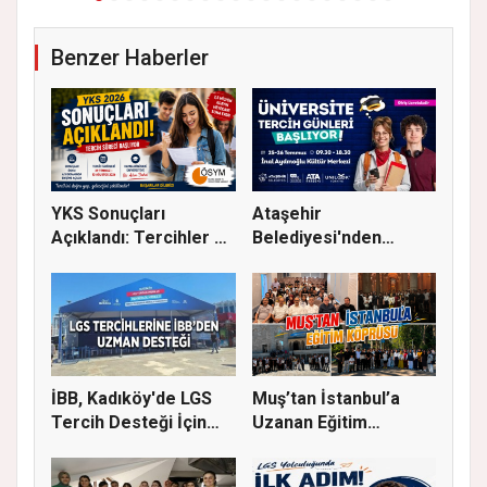
Benzer Haberler
YKS Sonuçları
Ataşehir
Açıklandı: Tercihler 29
Belediyesi'nden
Temmuz'...
Üniversite Tercihi Y...
İBB, Kadıköy'de LGS
Muş’tan İstanbul’a
Tercih Desteği İçin
Uzanan Eğitim
Danı...
Köprüsü