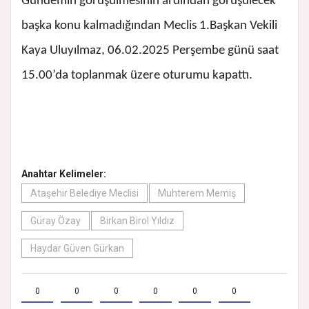
Gündemin görüşülmesinin ardından görüşülecek
başka konu kalmadığından Meclis 1.Başkan Vekili
Kaya Uluyılmaz, 06.02.2025 Perşembe günü saat
15.00’da toplanmak üzere oturumu kapattı.
Anahtar Kelimeler:
Ataşehir Belediye Meclisi
Muhterem Memiş
Güray Özay
Birkan Birol Yıldız
Haydar Güven Gürkan
0
0
0
0
0
0