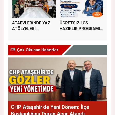
ATAEVLERİNDE YAZ
ÜCRETSİZ LGS
ATÖLYELERİ
HAZIRLIK PROGRAMI
BAŞLIYOR
KAYITLARI BAŞL...
Çok Okunan Haberler
CHP Ataşehir'de Yeni Dönem: İlçe
Başkanlığına Duran Acar Atandı