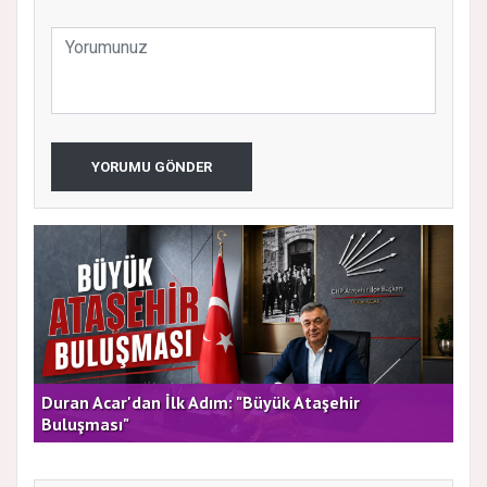
YORUMU GÖNDER
rla
Duran Acar'dan İlk Adım: "Büyük Ataşehir
AT
Buluşması"
DE