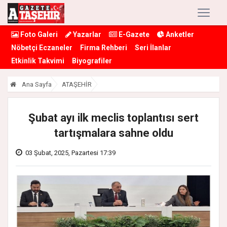
Foto Galeri
Yazarlar
E-Gazete
Anketler
Nöbetçi Eczaneler
Firma Rehberi
Seri İlanlar
Etkinlik Takvimi
Biyografiler
Ana Sayfa
ATAŞEHİR
Şubat ayı ilk meclis toplantısı sert
tartışmalara sahne oldu
03 Şubat, 2025, Pazartesi 17:39