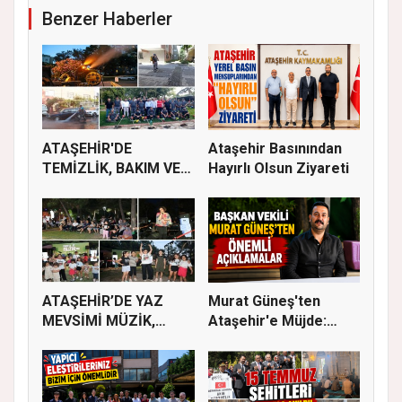
Benzer Haberler
ATAŞEHİR'DE
Ataşehir Basınından
TEMİZLİK, BAKIM VE
Hayırlı Olsun Ziyareti
İLAÇLAMA ÇALIŞ...
ATAŞEHİR’DE YAZ
Murat Güneş'ten
MEVSİMİ MÜZİK,
Ataşehir'e Müjde:
SİNEMA VE ŞENL...
İmar Planla...