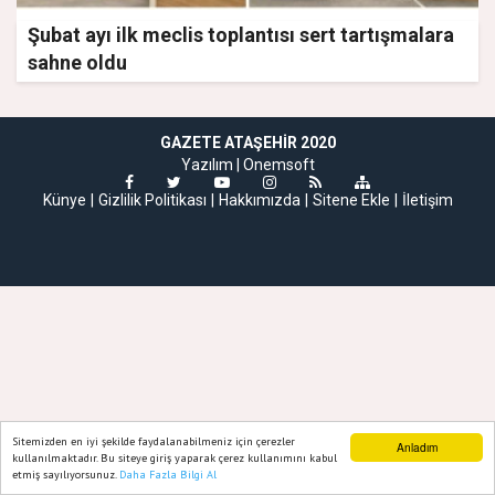
Şubat ayı ilk meclis toplantısı sert tartışmalara
sahne oldu
GAZETE ATAŞEHIR 2020
Yazılım |
Onemsoft
Künye
Gizlilik Politikası
Hakkımızda
Sitene Ekle
İletişim
Sitemizden en iyi şekilde faydalanabilmeniz için çerezler
Anladım
kullanılmaktadır. Bu siteye giriş yaparak çerez kullanımını kabul
etmiş sayılıyorsunuz.
Daha Fazla Bilgi Al
Ana Sayfa
Web TV
Foto Galeri
Yazarlar