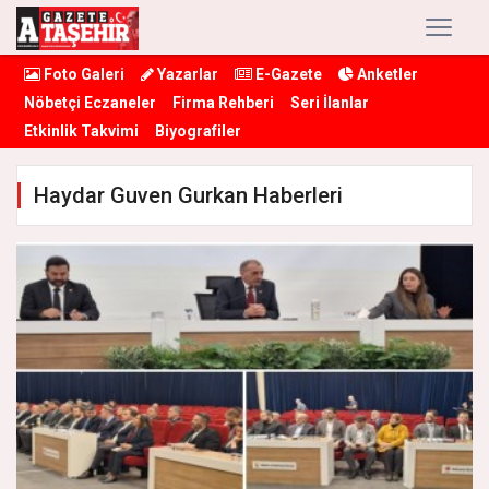
Foto Galeri
Yazarlar
E-Gazete
Anketler
Nöbetçi Eczaneler
Firma Rehberi
Seri İlanlar
Etkinlik Takvimi
Biyografiler
Haydar Guven Gurkan Haberleri